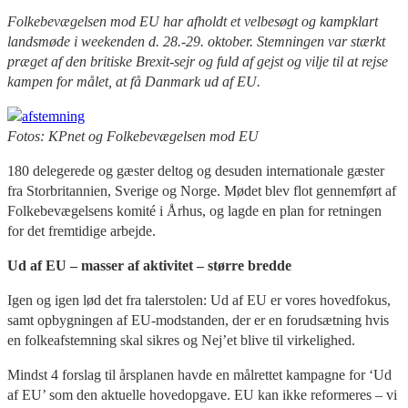
Folkebevægelsen mod EU har afholdt et velbesøgt og kampklart
landsmøde i weekenden d. 28.-29. oktober. Stemningen var stærkt
præget af den britiske Brexit-sejr og fuld af gejst og vilje til at rejse
kampen for målet, at få Danmark ud af EU.
Fotos: KPnet og Folkebevægelsen mod EU
180 delegerede og gæster deltog og desuden internationale gæster
fra Storbritannien, Sverige og Norge. Mødet blev flot gennemført af
Folkebevægelsens komité i Århus, og lagde en plan for retningen
for det fremtidige arbejde.
Ud af EU – masser af aktivitet – større bredde
Igen og igen lød det fra talerstolen: Ud af EU er vores hovedfokus,
samt opbygningen af EU-modstanden, der er en forudsætning hvis
en folkeafstemning skal sikres og Nej’et blive til virkelighed.
Mindst 4 forslag til årsplanen havde en målrettet kampagne for ‘Ud
af EU’ som den aktuelle hovedopgave. EU kan ikke reformeres – vi