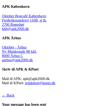
APK København
Oktober Bogcafé København
Frederikssundsvej 116B, st th.
2700 Brønshøj
kbh@apk2000.dk
APK Århus
Oktober - Århus
Ny Munkegade 88 kld.
8000 Århus C
aarhus@apk2000.dk
Skriv til APK & KPnet
Mail til APK:
apk@apk2000.dk
Mail til KPnet:
redaktion@kpnet.dk
← Back
Your message has been sent