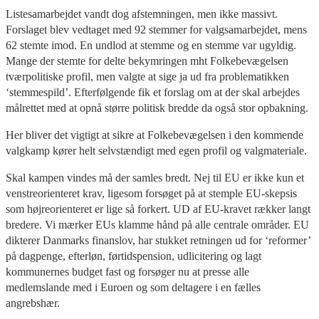
Listesamarbejdet vandt dog afstemningen, men ikke massivt.
Forslaget blev vedtaget med 92 stemmer for valgsamarbejdet, mens
62 stemte imod. En undlod at stemme og en stemme var ugyldig.
Mange der stemte for delte bekymringen mht Folkebevægelsen
tværpolitiske profil, men valgte at sige ja ud fra problematikken
‘stemmespild’. Efterfølgende fik et forslag om at der skal arbejdes
målrettet med at opnå større politisk bredde da også stor opbakning.
Her bliver det vigtigt at sikre at Folkebevægelsen i den kommende
valgkamp kører helt selvstændigt med egen profil og valgmateriale.
Skal kampen vindes må der samles bredt. Nej til EU er ikke kun et
venstreorienteret krav, ligesom forsøget på at stemple EU-skepsis
som højreorienteret er lige så forkert. UD af EU-kravet rækker langt
bredere. Vi mærker EUs klamme hånd på alle centrale områder. EU
dikterer Danmarks finanslov, har stukket retningen ud for ‘reformer’
på dagpenge, efterløn, førtidspension, udlicitering og lagt
kommunernes budget fast og forsøger nu at presse alle
medlemslande med i Euroen og som deltagere i en fælles
angrebshær.