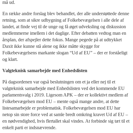
må ud.
En række andre forslag blev behandlet, der alle understøttede denne
retning, som at sikre udbygning af Folkebevægelsen i alle dele af
landet, at finde vej til de unge og få øget udveksling og diskussion
medlemmerne imellem i det daglige. Efter debatten vedtog man en
årsplan, der afspejler dette fokus. Mange pegede på at udtrykket
Daxit ikke kunne stå alene og ikke måtte skygge for
Folkebevægelsens markante slogan “Ud af EU” – der er forståeligt
og klart.
Valgteknisk samarbejde med Enhedslisten
På dagsordenen var også beslutningen om et ja eller nej til et
valgteknisk samarbejde med Enhedslisten ved det kommende EU
parlamentsvalg i 2019. Ligesom APK – der er kollektivt medlem af
Folkebevægelsen mod EU – mente også mange andre, at dette
listesamarbejde er problematisk. Folkebevægelsen mod EU har
netop sin store force ved at samle bredt omkring kravet Ud af EU –
en nødvendighed, hvis flertallet skal vindes. At forbinde sig tæt til et
enkelt parti er indsnævrende.