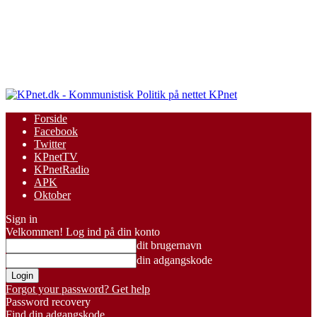
KPnet
Forside
Facebook
Twitter
KPnetTV
KPnetRadio
APK
Oktober
Sign in
Velkommen! Log ind på din konto
dit brugernavn
din adgangskode
Forgot your password? Get help
Password recovery
Find din adgangskode