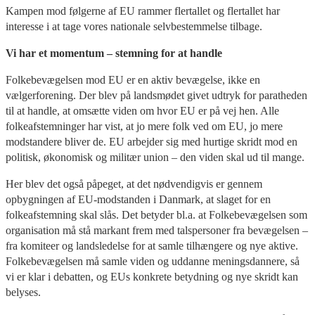
Kampen mod følgerne af EU rammer flertallet og flertallet har
interesse i at tage vores nationale selvbestemmelse tilbage.
Vi har et momentum – stemning for at handle
Folkebevægelsen mod EU er en aktiv bevægelse, ikke en
vælgerforening. Der blev på landsmødet givet udtryk for paratheden
til at handle, at omsætte viden om hvor EU er på vej hen. Alle
folkeafstemninger har vist, at jo mere folk ved om EU, jo mere
modstandere bliver de. EU arbejder sig med hurtige skridt mod en
politisk, økonomisk og militær union – den viden skal ud til mange.
Her blev det også påpeget, at det nødvendigvis er gennem
opbygningen af EU-modstanden i Danmark, at slaget for en
folkeafstemning skal slås. Det betyder bl.a. at Folkebevægelsen som
organisation må stå markant frem med talspersoner fra bevægelsen –
fra komiteer og landsledelse for at samle tilhængere og nye aktive.
Folkebevægelsen må samle viden og uddanne meningsdannere, så
vi er klar i debatten, og EUs konkrete betydning og nye skridt kan
belyses.