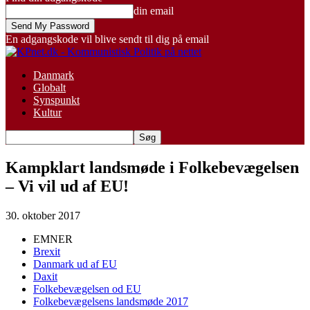
din email
En adgangskode vil blive sendt til dig på email
Danmark
Globalt
Synspunkt
Kultur
Kampklart landsmøde i Folkebevægelsen
– Vi vil ud af EU!
30. oktober 2017
EMNER
Brexit
Danmark ud af EU
Daxit
Folkebevægelsen od EU
Folkebevægelsens landsmøde 2017