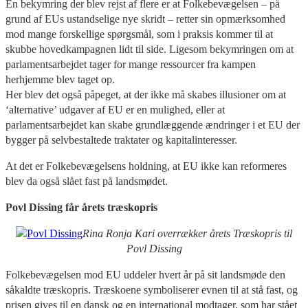
En bekymring der blev rejst af flere er at Folkebevægelsen – på
grund af EUs ustandselige nye skridt – retter sin opmærksomhed
mod mange forskellige spørgsmål, som i praksis kommer til at
skubbe hovedkampagnen lidt til side. Ligesom bekymringen om at
parlamentsarbejdet tager for mange ressourcer fra kampen
herhjemme blev taget op.
Her blev det også påpeget, at der ikke må skabes illusioner om at
‘alternative’ udgaver af EU er en mulighed, eller at
parlamentsarbejdet kan skabe grundlæggende ændringer i et EU der
bygger på selvbestaltede traktater og kapitalinteresser.
At det er Folkebevægelsens holdning, at EU ikke kan reformeres
blev da også slået fast på landsmødet.
Povl Dissing får årets træskopris
Rina Ronja Kari overrækker årets Træskopris til
Povl Dissing
Folkebevægelsen mod EU uddeler hvert år på sit landsmøde den
såkaldte træskopris. Træskoene symboliserer evnen til at stå fast, og
prisen gives til en dansk og en international modtager, som har stået