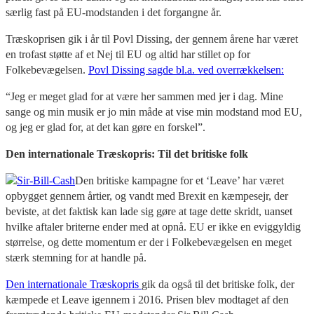
særlig fast på EU-modstanden i det forgangne år.
Træskoprisen gik i år til Povl Dissing, der gennem årene har været
en trofast støtte af et Nej til EU og altid har stillet op for
Folkebevægelsen.
Povl Dissing sagde bl.a. ved overrækkelsen:
“Jeg er meget glad for at være her sammen med jer i dag. Mine
sange og min musik er jo min måde at vise min modstand mod EU,
og jeg er glad for, at det kan gøre en forskel”.
Den internationale Træskopris: Til det britiske folk
Den britiske kampagne for et ‘Leave’ har været
opbygget gennem årtier, og vandt med Brexit en kæmpesejr, der
beviste, at det faktisk kan lade sig gøre at tage dette skridt, uanset
hvilke aftaler briterne ender med at opnå. EU er ikke en eviggyldig
størrelse, og dette momentum er der i Folkebevægelsen en meget
stærk stemning for at handle på.
Den internationale Træskopris
gik da også til det britiske folk, der
kæmpede et Leave igennem i 2016. Prisen blev modtaget af den