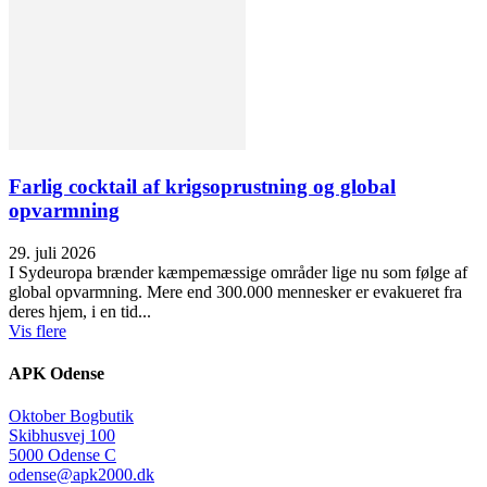
Farlig cocktail af krigsoprustning og global
opvarmning
29. juli 2026
I Sydeuropa brænder kæmpemæssige områder lige nu som følge af
global opvarmning. Mere end 300.000 mennesker er evakueret fra
deres hjem, i en tid...
Vis flere
APK Odense
Oktober Bogbutik
Skibhusvej 100
5000 Odense C
odense@apk2000.dk