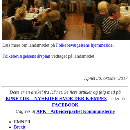
Læs mere om landsmødet på
Folkebevægelsens hjemmeside.
Folkebevægelsens årsplan
vedtaget på landsmødet
Kpnet 30. oktober 2017
Dette er en artikel fra KPnet. Se flere artikler og følg med på
KPNET.DK – NYHEDER HVOR DER KÆMPES
– eller på
FACEBOOK
Udgives af
APK – Arbejderpartiet Kommunisterne
EMNER
Brexit