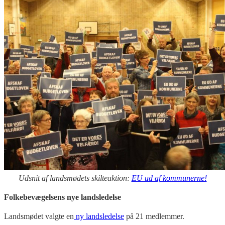
Udsnit af landsmødets skilteaktion:
EU ud af kommunerne!
Folkebevægelsens nye landsledelse
Landsmødet valgte en
ny landsledelse
på 21 medlemmer.