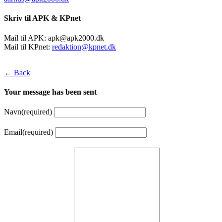
Skriv til APK & KPnet
Mail til APK:
apk@apk2000.dk
Mail til KPnet:
redaktion@kpnet.dk
← Back
Your message has been sent
Navn
(required)
Email
(required)