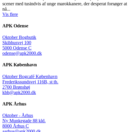
scener med tusindvis af unge marokkanere, der desperat forsøger at
nå...
Vis flere
APK Odense
Oktober Bogbutik
Skibhusvej 100
5000 Odense C
odense@apk2000.dk
APK København
Oktober Bogcafé København
Frederikssundsvej 116B, st th.
2700 Brønshøj
kbh@apk2000.dk
APK Århus
Oktober - Århus
Ny Munkegade 88 kld.
8000 Århus C
aarhus@apk2000.dk