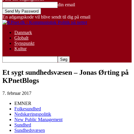
din email
En adgangskode vil blive sendt til dig på email
Danmark
Globalt
Synspunkt
Kultur
Et sygt sundhedsvæsen – Jonas Ørting på
KPnetBlogs
7. februar 2017
EMNER
Folkesundhed
Nedskæringspolitik
New Public Management
Sundhed
Sundhedsvæsen