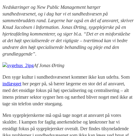
Nedskæringer og New Public Management hærger
sundhedsvæsenet, og i dag har vi et sundhedsvæsen på
sammenbruddets rand. Lægerne har også en del af ansvaret, skriver
Knud Jacobsen i Information. Jonas Ørting, sygeplejerske på en
hjerteafdeling kommenterer, og siger bl.a. “Det er en misforståelse
at det højt specialiserede er det vigtigste – tværtimod kan vi bedre
undvære den højt specialiserede behandling og pleje end den
grundlæggende”.
Af Jonas Ørting
Den syge kultur i sundhedsvæsenet kommer ikke kun udefra. Som
indlægget
her peger på, så bærer lægerne en stor del af ansvaret,
med det ensidige fokus på høj specialisering og centralisering – alt
imens primær sektor sygner hen og nærhed bliver noget med ikke at
tage sin telefon under stuegang.
Men sygeplejerskerne må også tage noget at ansvaret på vores
skuldre. I kampen for faglig anerkendelse og lønkroner har vi
ensidigt fokus på sygeplejersker overalt. Der findes tilsyneladende
ikke problemer i sundhedsvæsenet som ikke kan løses ved brug af