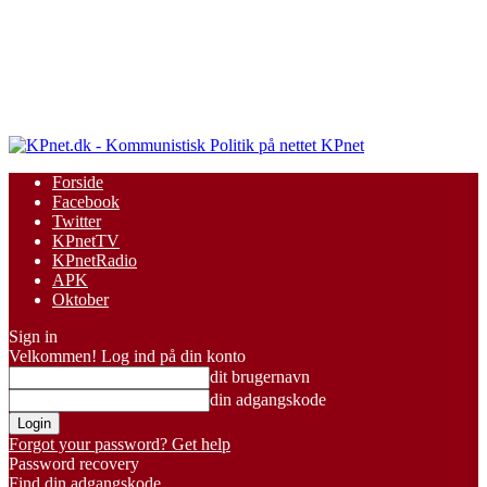
KPnet
Forside
Facebook
Twitter
KPnetTV
KPnetRadio
APK
Oktober
Sign in
Velkommen! Log ind på din konto
dit brugernavn
din adgangskode
Forgot your password? Get help
Password recovery
Find din adgangskode