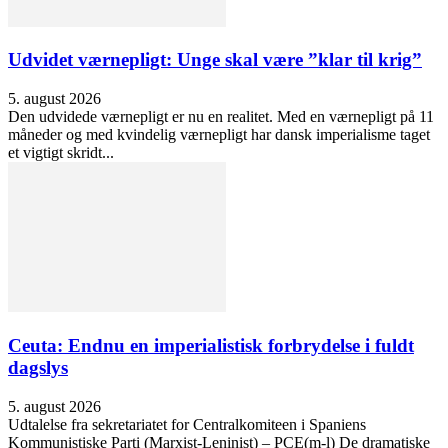
Udvidet værnepligt: Unge skal være ”klar til krig”
5. august 2026
Den udvidede værnepligt er nu en realitet. Med en værnepligt på 11
måneder og med kvindelig værnepligt har dansk imperialisme taget
et vigtigt skridt...
Ceuta: Endnu en imperialistisk forbrydelse i fuldt
dagslys
5. august 2026
Udtalelse fra sekretariatet for Centralkomiteen i Spaniens
Kommunistiske Parti (Marxist-Leninist) – PCE(m-l) De dramatiske