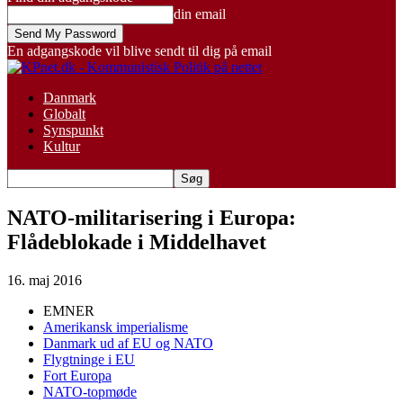
din email
En adgangskode vil blive sendt til dig på email
Danmark
Globalt
Synspunkt
Kultur
NATO-militarisering i Europa:
Flådeblokade i Middelhavet
16. maj 2016
EMNER
Amerikansk imperialisme
Danmark ud af EU og NATO
Flygtninge i EU
Fort Europa
NATO-topmøde