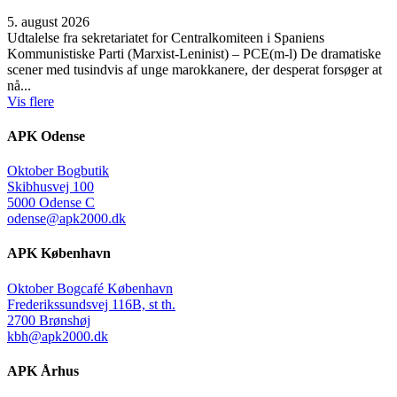
5. august 2026
Udtalelse fra sekretariatet for Centralkomiteen i Spaniens
Kommunistiske Parti (Marxist-Leninist) – PCE(m-l) De dramatiske
scener med tusindvis af unge marokkanere, der desperat forsøger at
nå...
Vis flere
APK Odense
Oktober Bogbutik
Skibhusvej 100
5000 Odense C
odense@apk2000.dk
APK København
Oktober Bogcafé København
Frederikssundsvej 116B, st th.
2700 Brønshøj
kbh@apk2000.dk
APK Århus