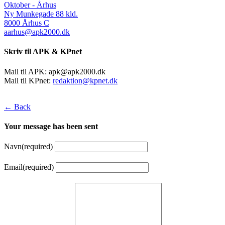
Oktober - Århus
Ny Munkegade 88 kld.
8000 Århus C
aarhus@apk2000.dk
Skriv til APK & KPnet
Mail til APK:
apk@apk2000.dk
Mail til KPnet:
redaktion@kpnet.dk
← Back
Your message has been sent
Navn
(required)
Email
(required)