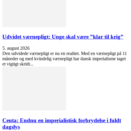
Udvidet værnepligt: Unge skal være ”klar til krig”
5. august 2026
Den udvidede værnepligt er nu en realitet. Med en værnepligt på 11
måneder og med kvindelig værnepligt har dansk imperialisme taget
et vigtigt skridt...
Ceuta: Endnu en imperialistisk forbrydelse i fuldt
dagslys