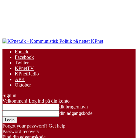
KPnet
Forside
Facebook
Twitter
KPnetTV
KPnetRadio
APK
Oktober
Sign in
Velkommen! Log ind på din konto
dit brugernavn
din adgangskode
Forgot your password? Get help
Password recovery
Find din adgangskode