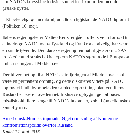
har NATO’s krigsskibe indgået som et led i kontrollen med de
græske kyster.
– Et betydeligt gennembrud, udtalte en højtstående NATO diplomat
(Politiken 16. maj).
Italiens regeringsleder Matteo Renzi er gået i offensiven i forhold til
at inddrage NATO, mens Tyskland og Frankrig angiveligt har været
en smule tøvende. Den danske regering har naturligvis som USA’s
tro skødehund straks bakket op om NATO’s større rolle i Europa og
militariseringen af Middelhavet.
Der bliver lagt op til at NATO-patruljeringen af Middelhavet skal
være en permanent ordning, og dette diskuteres videre på NATO-
topmødet i juli, hvor hele den samlede oprustningsplan vendt mod
Rusland vil være hovedemnet. Inklusive opbygningen af baser,
missilskjold, flere penge til NATO’s budgetter, køb af (amerikanske)
kampfly mm.
Amerikansk-Nordisk topmøde: Øget oprustning af Norden og
konfrontationspolitik overfor Rusland
Kpnet 14. maj 2016