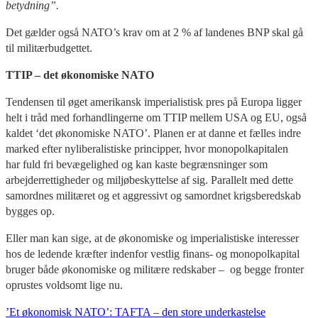
betydning”.
Det gælder også NATO’s krav om at 2 % af landenes BNP skal gå
til militærbudgettet.
TTIP – det økonomiske NATO
Tendensen til øget amerikansk imperialistisk pres på Europa ligger
helt i tråd med forhandlingerne om TTIP mellem USA og EU, også
kaldet ‘det økonomiske NATO’. Planen er at danne et fælles indre
marked efter nyliberalistiske principper, hvor monopolkapitalen
har fuld fri bevægelighed og kan kaste begrænsninger som
arbejderrettigheder og miljøbeskyttelse af sig. Parallelt med dette
samordnes militæret og et aggressivt og samordnet krigsberedskab
bygges op.
Eller man kan sige, at de økonomiske og imperialistiske interesser
hos de ledende kræfter indenfor vestlig finans- og monopolkapital
bruger både økonomiske og militære redskaber – og begge fronter
oprustes voldsomt lige nu.
’Et økonomisk NATO’: TAFTA – den store underkastelse