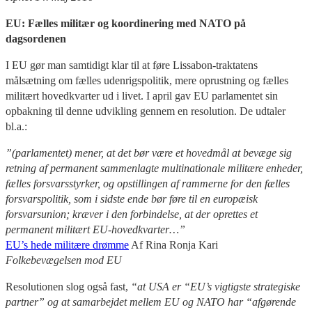
EU: Fælles militær og koordinering med NATO på
dagsordenen
I EU gør man samtidigt klar til at føre Lissabon-traktatens
målsætning om fælles udenrigspolitik, mere oprustning og fælles
militært hovedkvarter ud i livet. I april gav EU parlamentet sin
opbakning til denne udvikling gennem en resolution. De udtaler
bl.a.:
”(parlamentet) mener, at det bør være et hovedmål at bevæge sig
retning af permanent sammenlagte multinationale militære enheder,
fælles forsvarsstyrker, og opstillingen af rammerne for den fælles
forsvarspolitik, som i sidste ende bør føre til en europæisk
forsvarsunion; kræver i den forbindelse, at der oprettes et
permanent militært EU-hovedkvarter…”
EU’s hede militære drømme
Af Rina Ronja Kari
Folkebevægelsen mod EU
Resolutionen slog også fast,
“at USA er “EU’s vigtigste strategiske
partner” og at samarbejdet mellem EU og NATO har “afgørende