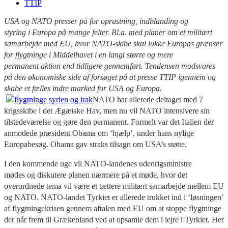
TTIP
USA og NATO presser på for oprustning, indblanding og
styring i Europa på mange felter. Bl.a. med planer om et militært
samarbejde med EU, hvor NATO-skibe skal lukke Europas grænser
for flygtninge i Middelhavet i en langt større og mere
permanent aktion end tidligere gennemført. Tendensen modsvares
på den økonomiske side af forsøget på at presse TTIP igennem og
skabe et fælles indre marked for USA og Europa.
NATO har allerede deltaget med 7
krigsskibe i det Ægæiske Hav, men nu vil NATO intensivere sin
tilstedeværelse og gøre den permanent. Formelt var det Italien der
anmodede præsident Obama om ‘hjælp’, under hans nylige
Europabesøg. Obama gav straks tilsagn om USA’s støtte.
I den kommende uge vil NATO-landenes udenrigsministre
mødes og diskutere planen nærmere på et møde, hvor det
overordnede tema vil være et tættere militært samarbejde mellem EU
og NATO. NATO-landet Tyrkiet er allerede trukket ind i ‘løsningen’
af flygtningekrisen gennem aftalen med EU om at stoppe flygtninge
der når frem til Grækenland ved at opsamle dem i lejre i Tyrkiet. Her