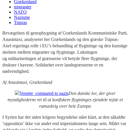
Grækenland
migranter
NATO
Nazisme
Tsipras
Bevægelsen til genopbygning af Grækenlands Kommunistiske Parti,
Anasintaxi, analyserer her Grækenlands og den græske Tsipras-
Anel regerings rolle i EU’s behandling af flygtninge og den kunstige
skelnen mellem migranter og flygtninge. Lukningen
og militariseringen af grænserne vil betyde flere flygtninge, der
drukner i havene. Solidaritet over landegrænserne er en
nødvendighed.
Af Anasintaxi, Grækenland
Den danske lov, der giver
myndighederne ret til at konfiskere flygtninges ejendele rejste et
ramaskrig over hele Europa
I Syrien har det siden krigens begyndelse stået klart, at den såkaldte
‘opposition’ ikke var andet end imperialismens lange arm. Målet var
at blande sig i landets indre forhold, og vælte den demokratisk