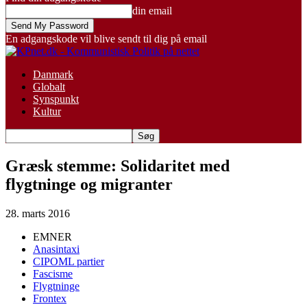
din email
En adgangskode vil blive sendt til dig på email
Danmark
Globalt
Synspunkt
Kultur
Græsk stemme: Solidaritet med
flygtninge og migranter
28. marts 2016
EMNER
Anasintaxi
CIPOML partier
Fascisme
Flygtninge
Frontex