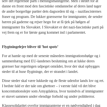
selv det regerende parti i meningsmålingerne. Men i stedet for at
danne en front mod den fascistiske omdannelse af deres land tager
de andre borgerlige partier dets dagsorden til sig – nazifascisternes
fraser og program. De lukker grænserne for immigranter, de sender
hæren på gaderne og rejser hegn for at få tjek på bølgen af
immigranter fra Slovakiet. I Slovakiet er det nazi-fascistiske parti på
vej frem og er for første gang kommet ind i parlamentet.
Flygtningelejre bliver til ’hot spots’
For at hamle op med de seneste måneders immigrationsbølge og i
sammenhæng med EU-landenes beslutning om at lukke deres
grænser har regeringen udpeget områder, hvor der skal opbygges
steder til at huse flygtninge, der er strandet i landet.
Disse steder skal være lukkede og de fleste udenfor lands lov og ret.
I bedste fald er der tale om ghettoer – i værste fald vil det blive
koncentrationslejre som Amygdaleza, hvor tusindvis af immigranter
er stuvet sammen under elendige forhold og under polititerror.
Klassesolidaritet overfor immigranterne er en nødvendighed i dag