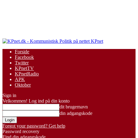
KPnet
Forside
Facebook
Twitter
KPnetTV
KPnetRadio
APK
Oktober
Sign in
Velkommen! Log ind på din konto
dit brugernavn
din adgangskode
Forgot your password? Get help
Password recovery
Find din adgangskode