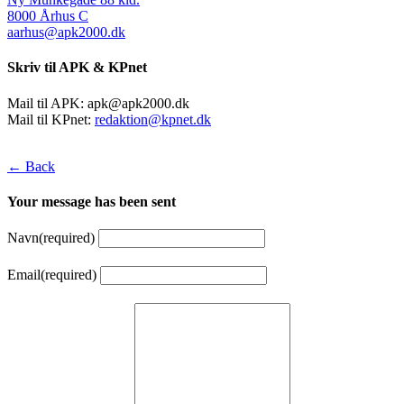
8000 Århus C
aarhus@apk2000.dk
Skriv til APK & KPnet
Mail til APK:
apk@apk2000.dk
Mail til KPnet:
redaktion@kpnet.dk
← Back
Your message has been sent
Navn
(required)
Email
(required)