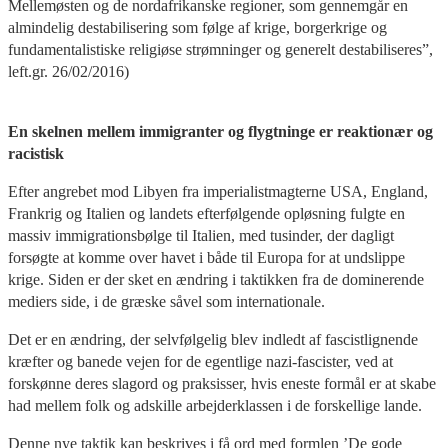
Mellemøsten og de nordafrikanske regioner, som gennemgår en
almindelig destabilisering som følge af krige, borgerkrige og
fundamentalistiske religiøse strømninger og generelt destabiliseres”,
left.gr. 26/02/2016)
En skelnen mellem immigranter og flygtninge er reaktionær og
racistisk
Efter angrebet mod Libyen fra imperialistmagterne USA, England,
Frankrig og Italien og landets efterfølgende opløsning fulgte en
massiv immigrationsbølge til Italien, med tusinder, der dagligt
forsøgte at komme over havet i både til Europa for at undslippe
krige. Siden er der sket en ændring i taktikken fra de dominerende
mediers side, i de græske såvel som internationale.
Det er en ændring, der selvfølgelig blev indledt af fascistlignende
kræfter og banede vejen for de egentlige nazi-fascister, ved at
forskønne deres slagord og praksisser, hvis eneste formål er at skabe
had mellem folk og adskille arbejderklassen i de forskellige lande.
Denne nye taktik kan beskrives i få ord med formlen ’De gode