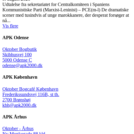
Udtalelse fra sekretariatet for Centralkomiteen i Spaniens
Kommunistiske Parti (Marxist-Leninist) – PCE(m-l) De dramatiske
scener med tusindvis af unge marokkanere, der desperat forsøger at
nå...
Vis flere
APK Odense
Oktober Bogbutik
Skibhusvej 100
5000 Odense C
odense@apk2000.dk
APK København
Oktober Bogcafé København
Frederikssundsvej 116B, st th.
2700 Brønshøj
kbh@apk2000.dk
APK Århus
Oktober - Århus
Ny Munkegade 88 kld.