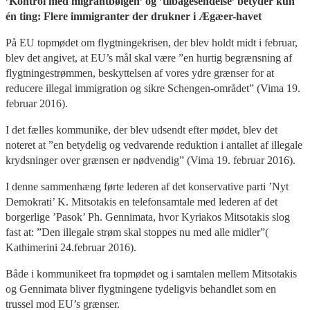
’Kontrol med migrantbølgen’ og ’tilbagesendelse’ betyder kun
én ting: Flere immigranter der drukner i Ægæer-havet
På EU topmødet om flygtningekrisen, der blev holdt midt i februar,
blev det angivet, at EU’s mål skal være ”en hurtig begrænsning af
flygtningestrømmen, beskyttelsen af vores ydre grænser for at
reducere illegal immigration og sikre Schengen-området” (Vima 19.
februar 2016).
I det fælles kommunike, der blev udsendt efter mødet, blev det
noteret at ”en betydelig og vedvarende reduktion i antallet af illegale
krydsninger over grænsen er nødvendig” (Vima 19. februar 2016).
I denne sammenhæng førte lederen af det konservative parti ’Nyt
Demokrati’ K. Mitsotakis en telefonsamtale med lederen af det
borgerlige ’Pasok’ Ph. Gennimata, hvor Kyriakos Mitsotakis slog
fast at: ”Den illegale strøm skal stoppes nu med alle midler”(
Kathimerini 24.februar 2016).
Både i kommunikeet fra topmødet og i samtalen
mellem
Mitsotakis
og Gennimata bliver flygtningene tydeligvis behandlet som en
trussel mod EU’s grænser.