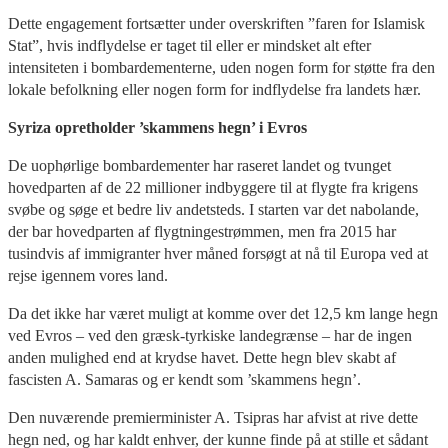
Dette engagement fortsætter under overskriften ”faren for Islamisk
Stat”, hvis indflydelse er taget til eller er mindsket alt efter
intensiteten i bombardementerne, uden nogen form for støtte fra den
lokale befolkning eller nogen form for indflydelse fra landets hær.
Syriza opretholder ’skammens hegn’ i Evros
De uophørlige bombardementer har raseret landet og tvunget
hovedparten af de 22 millioner indbyggere til at flygte fra krigens
svøbe og søge et bedre liv andetsteds. I starten var det nabolande,
der bar hovedparten af flygtningestrømmen, men fra 2015 har
tusindvis af immigranter hver måned forsøgt at nå til Europa ved at
rejse igennem vores land.
Da det ikke har været muligt at komme over det 12,5 km lange hegn
ved Evros – ved den græsk-tyrkiske landegrænse – har de ingen
anden mulighed end at krydse havet. Dette hegn blev skabt af
fascisten A. Samaras og er kendt som ’skammens hegn’.
Den nuværende premierminister A. Tsipras har afvist at rive dette
hegn ned, og har kaldt enhver, der kunne finde på at stille et sådant