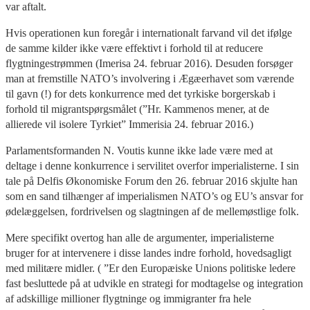
var aftalt.
Hvis operationen kun foregår i internationalt farvand vil det ifølge
de samme kilder ikke være effektivt i forhold til at reducere
flygtningestrømmen (Imerisa 24. februar 2016). Desuden forsøger
man at fremstille NATO’s involvering i Ægæerhavet som værende
til gavn (!) for dets konkurrence med det tyrkiske borgerskab i
forhold til migrantspørgsmålet (”Hr. Kammenos mener, at de
allierede vil isolere Tyrkiet” Immerisia 24. februar 2016.)
Parlamentsformanden N. Voutis kunne ikke lade være med at
deltage i denne konkurrence i servilitet overfor imperialisterne. I sin
tale på Delfis Økonomiske Forum den 26. februar 2016 skjulte han
som en sand tilhænger af imperialismen NATO’s og EU’s ansvar for
ødelæggelsen, fordrivelsen og slagtningen af de mellemøstlige folk.
Mere specifikt overtog han alle de argumenter, imperialisterne
bruger for at intervenere i disse landes indre forhold, hovedsagligt
med militære midler. ( ”Er den Europæiske Unions politiske ledere
fast besluttede på at udvikle en strategi for modtagelse og integration
af adskillige millioner flygtninge og immigranter fra hele