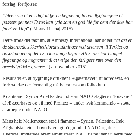
forslag, for fjolser:
”Idéen om at ensidigt at fjerne hegnet og tillade flygtningene at
passere gennem Evros kan lyde som en god idé for dem der ikke har
fattet en klap
” (Tsipras 11. maj 2015).
Dette trods det faktum, at Amnesty International har udtalt
”at det er
de skærpede sikkerhedsforanstaltninger ved grænsen til Tyrkiet og
opsætningen af det 12,5 km lange hegn i 2012, der har tvunget
flygtninge og migranter til at vælge den farligere rute over den
græsk-tyrkiske grænse”
(2. november 2015).
Resultatet er, at flygtninge drukner i Ægæerhavet i hundredevis, en
forbrydelse der formentlig må betegnes som folkedrab.
Koalitionen Syriza-Anel kaldes ind som NATO-slagtere i ‘forsvaret’
af Ægæerhavet og vil med Frontex – under tysk kommando – støtte
at arbejde under NATO.
Mens hele Mellemøsten stod i flammer – Syrien, Palæstina, Irak,
Afghanistan etc – hovedsageligt på grund af NATO og dets
allierede. inviterede premierministeren NATO’s militær (!) hertil med