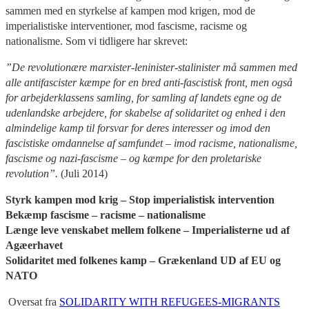
sammen med en styrkelse af kampen mod krigen, mod de
imperialistiske interventioner, mod fascisme, racisme og
nationalisme. Som vi tidligere har skrevet:
”De revolutionære marxister-leninister-stalinister må sammen med
alle antifascister kæmpe for en bred anti-fascistisk front, men også
for arbejderklassens samling, for samling af landets egne og de
udenlandske arbejdere, for skabelse af solidaritet og enhed i den
almindelige kamp til forsvar for deres interesser og imod den
fascistiske omdannelse af samfundet – imod racisme, nationalisme,
fascisme og nazi-fascisme – og kæmpe for den proletariske
revolution”.
(Juli 2014)
Styrk kampen mod krig – Stop imperialistisk intervention
Bekæmp fascisme – racisme – nationalisme
Længe leve venskabet mellem folkene – Imperialisterne ud af
Agæerhavet
Solidaritet med folkenes kamp – Grækenland UD af EU og
NATO
Oversat fra
SOLIDARITY WITH REFUGEES-MIGRANTS