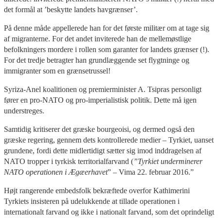
det formål at ’beskytte landets havgrænser’.
På denne måde appellerede han for det første militær om at tage sig
af migranterne. For det andet inviterede han de mellemøstlige
befolkningers mordere i rollen som garanter for landets grænser (!).
For det tredje betragter han grundlæggende set flygtninge og
immigranter som en grænsetrussel!
Syriza-Anel koalitionen og premierminister A. Tsipras personligt
fører en pro-NATO og pro-imperialistisk politik. Dette må igen
understreges.
Samtidig kritiserer det græske bourgeoisi, og dermed også den
græske regering, gennem dets kontrollerede medier – Tyrkiet, uanset
grundene, fordi dette midlertidigt sætter sig imod inddragelsen af
NATO tropper i tyrkisk territorialfarvand (
”Tyrkiet underminerer
NATO operationen i Ægæerhavet
” – Vima 22. februar 2016.”
Højt rangerende embedsfolk bekræftede overfor Kathimerini
Tyrkiets insisteren på udelukkende at tillade operationen i
internationalt farvand og ikke i nationalt farvand, som det oprindeligt