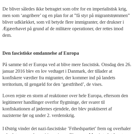
De bliver således ikke betragtet som ofre for en imperialistisk krig,
men som ‘angribere’ og en plan for at ”få styr på migrantstrømmen”
bliver udklækket, som vil betyde flere immigranter, der drukner i
Ægæerhavet på grund af de militære operationer, der rettes imod
dem.
Den fascistiske omdannelse af Europa
På samme tid er Europa ved at blive mere fascistisk. Onsdag den 26.
januar 2016 blev en lov vedtaget i Danmark, der tillader at
konfiskere værdier fra migranter, der kommer ind på landets
territorium, til gengæld for den ‘gæstfrihed’, de vises.
Loven rejste en storm af reaktioner over hele Europa, eftersom den
legitimerer handlinger overfor flygtninge, der svarer til
konfiskationen af jødernes ejendele, der blev praktiseret af
nazisterne før og under 2. verdenskrig.
I Østrig vinder det nazi-fascistiske ’Frihedspartiet’ frem og overhaler