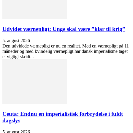
Udvidet værnepligt: Unge skal være ”klar til krig”
5. august 2026
Den udvidede værnepligt er nu en realitet. Med en værnepligt på 11
måneder og med kvindelig værnepligt har dansk imperialisme taget
et vigtigt skridt...
Ceuta: Endnu en imperialistisk forbrydelse i fuldt
dagslys
5. august 2026