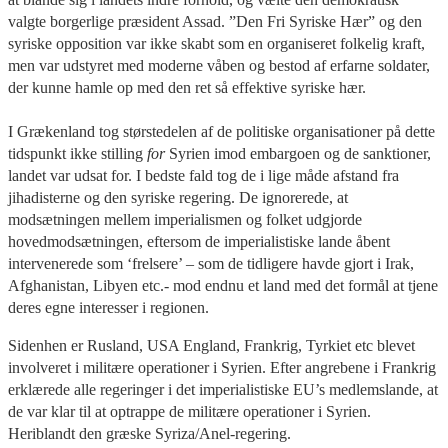
valgte borgerlige præsident Assad. ”Den Fri Syriske Hær” og den
syriske opposition var ikke skabt som en organiseret folkelig kraft,
men var udstyret med moderne våben og bestod af erfarne soldater,
der kunne hamle op med den ret så effektive syriske hær.
I Grækenland tog størstedelen af de politiske organisationer på dette
tidspunkt ikke stilling
for
Syrien imod embargoen og de sanktioner,
landet var udsat for. I bedste fald tog de i lige måde afstand fra
jihadisterne og den syriske regering. De ignorerede, at
modsætningen mellem imperialismen og folket udgjorde
hovedmodsætningen, eftersom de imperialistiske lande åbent
intervenerede som ‘frelsere’ – som de tidligere havde gjort i Irak,
Afghanistan, Libyen etc.- mod endnu et land med det formål at tjene
deres egne interesser i regionen.
Sidenhen er Rusland, USA England, Frankrig, Tyrkiet etc blevet
involveret i militære operationer i Syrien. Efter angrebene i Frankrig
erklærede alle regeringer i det imperialistiske EU’s medlemslande, at
de var klar til at optrappe de militære operationer i Syrien.
Heriblandt den græske Syriza/Anel-regering.