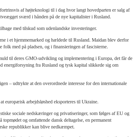
rtrinsvis af højteknologi til i dag hvor langt hovedparten er salg af
t tveægget sværd i hånden på de nye kapitalister i Rusland.
 tilbage med tilskud som udenlandske investeringer.
ederne i et hjemmemarked og hældede til Rusland. Maidan blev derfor
e folk med på pladsen, og i finansieringen af fascisterne.
uld til deres GMO-udvikling og implementering i Europa, det får de
 energiforsyning fra Rusland og tysk kapital slikkede sig om
en – udtrykte at den overordnede interesse for den internationale
 at europæisk arbejdsløshed eksporteres til Ukraine.
stiske sociale nedskæringer og privatiseringer, som følges af EU og
å topmødet og omfattende dansk deltagelse, en permanent
rørske republikker kan blive nedkæmpet.