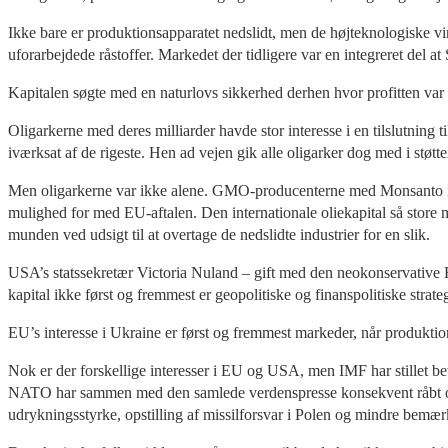
Ikke bare er produktionsapparatet nedslidt, men de højteknologiske vir
uforarbejdede råstoffer. Markedet der tidligere var en integreret del 
Kapitalen søgte med en naturlovs sikkerhed derhen hvor profitten var 
Oligarkerne med deres milliarder havde stor interesse i en tilslutnin
iværksat af de rigeste. Hen ad vejen gik alle oligarker dog med i støtt
Men oligarkerne var ikke alene. GMO-producenterne med Monsanto i s
mulighed for med EU-aftalen. Den internationale oliekapital så stor
munden ved udsigt til at overtage de nedslidte industrier for en slik.
USA’s statssekretær Victoria Nuland – gift med den neokonservative R
kapital ikke først og fremmest er geopolitiske og finanspolitiske strat
EU’s interesse i Ukraine er først og fremmest markeder, når produktion
Nok er der forskellige interesser i EU og USA, men IMF har stillet b
NATO har sammen med den samlede verdenspresse konsekvent råbt op 
udrykningsstyrke, opstilling af missilforsvar i Polen og mindre bemær