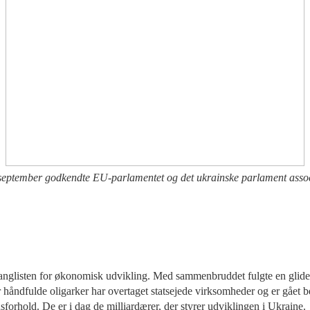
 september godkendte EU-parlamentet og det ukrainske parlament asso
ranglisten for økonomisk udvikling. Med sammenbruddet fulgte en glide
håndfulde oligarker har overtaget statsejede virksomheder og er gået be
forhold. De er i dag de milliardærer, der styrer udviklingen i Ukraine.