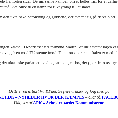
jælp fra nogen sider. De må samle kampen om et fælles mål for et uafhæn
 må ikke blive til en kamp for tilknytning til Rusland.
m den ukrainske befolkning og gribbene, der mætter sig på deres blod.
ningen kaldte EU-parlamentets formand Martin Schulz afstemningen et hi
lkebevægelsen mod EU stemte imod. Den konstaterer at aftalen er med til 
 det ukrainske parlament vedtog samtidig en lov, der øger de to østlige 
Dette er en artikel fra KPnet. Se flere artikler og følg med på
NET.DK – NYHEDER HVOR DER KÆMPES
– eller på
FACEB
Udgives af
APK – Arbejderpartiet Kommunisterne