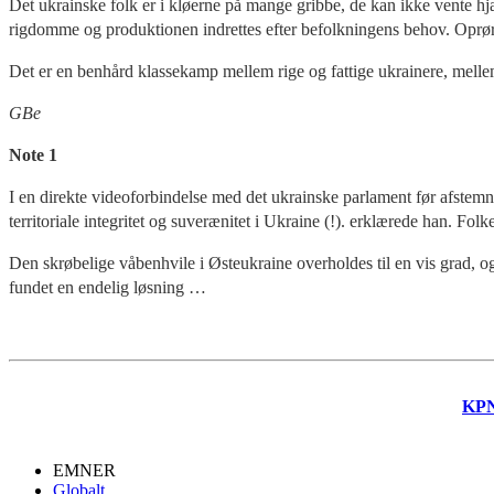
Det ukrainske folk er i kløerne på mange gribbe, de kan ikke vente h
rigdomme og produktionen indrettes efter befolkningens behov. Oprøret
Det er en benhård klassekamp mellem rige og fattige ukrainere, melle
GBe
Note 1
I en direkte videoforbindelse med det ukrainske parlament før afstem
territoriale integritet og suverænitet i Ukraine (!). erklærede han. Fo
Den skrøbelige våbenhvile i Østeukraine overholdes til en vis grad, og
fundet en endelig løsning …
KP
EMNER
Globalt