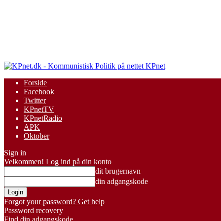
KPnet
Forside
Facebook
Twitter
KPnetTV
KPnetRadio
APK
Oktober
Sign in
Velkommen! Log ind på din konto
dit brugernavn
din adgangskode
Forgot your password? Get help
Password recovery
Find din adgangskode