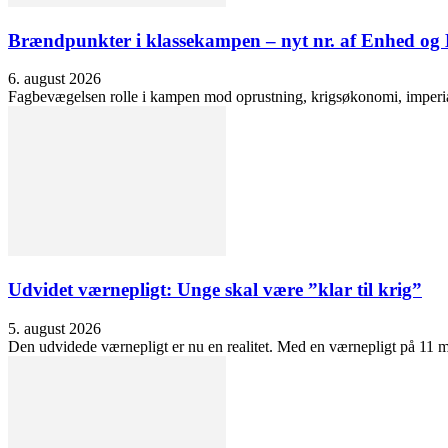
Brændpunkter i klassekampen – nyt nr. af Enhed o
6. august 2026
Fagbevægelsen rolle i kampen mod oprustning, krigsøkonomi, imperialis
Udvidet værnepligt: Unge skal være ”klar til krig”
5. august 2026
Den udvidede værnepligt er nu en realitet. Med en værnepligt på 11 må