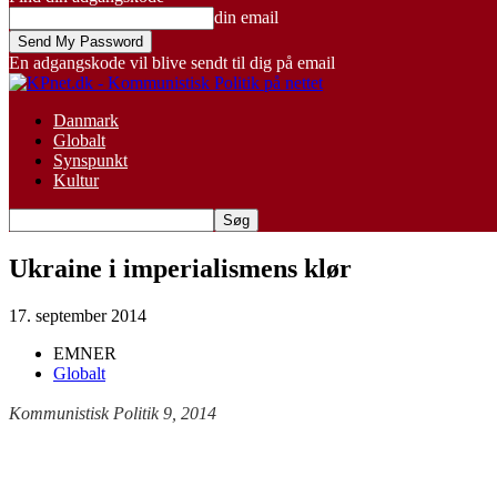
din email
En adgangskode vil blive sendt til dig på email
Danmark
Globalt
Synspunkt
Kultur
Ukraine i imperialismens klør
17. september 2014
EMNER
Globalt
Kommunistisk Politik 9, 2014