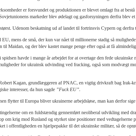
ksomheder er forsvundet og produktionen er blevet omlagt fra at bestå fo
at Sovjetunionens markeder blev ødelagt og gasforsyningen derfra blev e
størst. Udenom beskatning ud af landet til fortrinsvis Cypern og derfra
g til EU, mens de små, der kun var nået til millionerne stadig så muligh
en til Maidan, og der blev kastet mange penge efter også at få almindelig
pidsen havde i mange år arbejdet for at overtage den fede ukrainske m
e muligheder for ukrainsk udvinding ved fracking, også som modvægt mod
obert Kagan, grundlæggeren af PNAC, en vigtig drivkraft bag Irak-krig
egiske interesser, da hun sagde
”Fuck EU”.
en flytter til Europa bliver ukrainerne arbejdsløse, man kan derfor sige
etingelserne om en fuldstændig gennemført neoliberal udvikling med dra
om krig mod Rusland og styrket sine positioner med vedtagelserne p
ket i offentligheden en hjælpepakke til det ukrainske militær, så de op