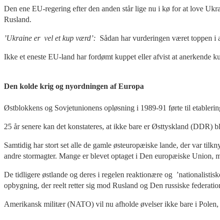
Den ene EU-regering efter den anden står lige nu i kø for at love Ukrai
Rusland.
’Ukraine er vel et kup værd’:
Sådan har vurderingen været toppen i a
Ikke et eneste EU-land har fordømt kuppet eller afvist at anerkende k
Den kolde krig og nyordningen af Europa
Østblokkens og Sovjetunionens opløsning i 1989-91 førte til etableri
25 år senere kan det konstateres, at ikke bare er Østtyskland (DDR) b
Samtidig har stort set alle de gamle østeuropæiske lande, der var til
andre stormagter. Mange er blevet optaget i Den europæiske Union,
De tidligere østlande og deres i regelen reaktionære og ’nationalistis
opbygning, der reelt retter sig mod Rusland og Den russiske federatio
Amerikansk militær (NATO) vil nu afholde øvelser ikke bare i Polen, 