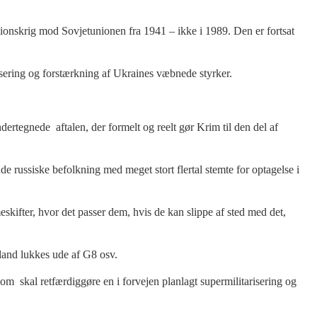
ssionskrig mod Sovjetunionen fra 1941 – ikke i 1989. Den er fortsat
sering og forstærkning af Ukraines væbnede styrker.
rtegnede aftalen, der formelt og reelt gør Krim til den del af
de russiske befolkning med meget stort flertal stemte for optagelse i
fter, hvor det passer dem, hvis de kan slippe af sted med det,
land lukkes ude af G8 osv.
om skal retfærdiggøre en i forvejen planlagt supermilitarisering og