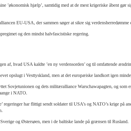
ne ’økonomisk hjælp’, samtidig med at de mest krigeriske åbent gør sig ti
lliancen EU-USA, der sammen søger at sikre sig verdensherredømme og
upregimet og den mindst halvfascistiske regering.
ngen af, hvad USA kaldte ’en ny verdensorden’ og til omfattende ændrin
levet opslugt i Vesttyskland, men at det europæiske landkort igen mind
knyttet Sovjetunionen og dets militæralliance Warschawapagten, og som er
 mange i NATO.
ke’ regeringer har flittigt sendt soldater til USA’s og NATO’s krige på 
n.
Sverige og Østersøen, men i de baltiske lande på grænsen til Rusland.