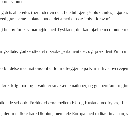
et brudt sammen.
 og dets allieredes (herunder en del af de tidligere østbloklandes) aggre
d grænserne – blandt andet det amerikanske ’missilforsvar’.
ligt behov for et samarbejde med Tyskland, der kan hjælpe med moderni
aftale, godkendte det russiske parlament det, og præsident Putin unde
i forbindelse med nationsskiftet for indbyggerne på Krim, hvis overvejen
r krig mod og invaderer suverænte nationer, og gennemfører regimeski
nationale selskab. Forbindelserne mellem EU og Rusland nedfryses, Rus
r, der truer ikke bare Ukraine, men hele Europa med militær invasion, s