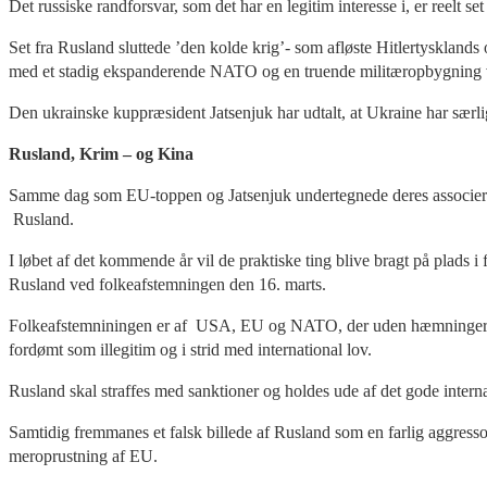
Det russiske randforsvar, som det har en legitim interesse i, er reelt s
Set fra Rusland sluttede ’den kolde krig’- som afløste Hitlertysklands
med et stadig ekspanderende NATO og en truende militæropbygning ve
Den ukrainske kuppræsident Jatsenjuk har udtalt, at Ukraine har sær
Rusland, Krim – og Kina
Samme dag som EU-toppen og Jatsenjuk undertegnede deres associerings
Rusland.
I løbet af det kommende år vil de praktiske ting blive bragt på plads 
Rusland ved folkeafstemningen den 16. marts.
Folkeafstemniningen er af USA, EU og NATO, der uden hæmninger føre
fordømt som illegitim og i strid med international lov.
Rusland skal straffes med sanktioner og holdes ude af det gode inter
Samtidig fremmanes et falsk billede af Rusland som en farlig aggresso
meroprustning af EU.