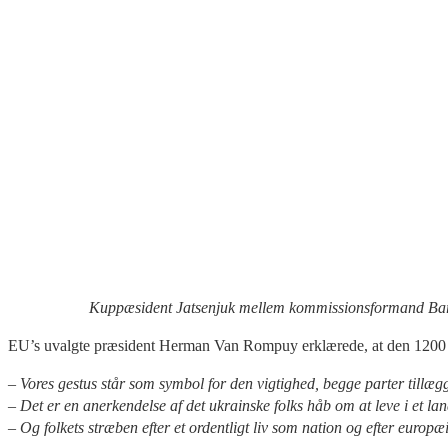
Kuppæsident Jatsenjuk mellem kommissionsformand Bar
EU’s uvalgte præsident Herman Van Rompuy erklærede, at den 1200 sid
– Vores gestus står som symbol for den vigtighed, begge parter tillægger
– Det er en anerkendelse af det ukrainske folks håb om at leve i et lan
– Og folkets stræben efter et ordentligt liv som nation og efter europæi