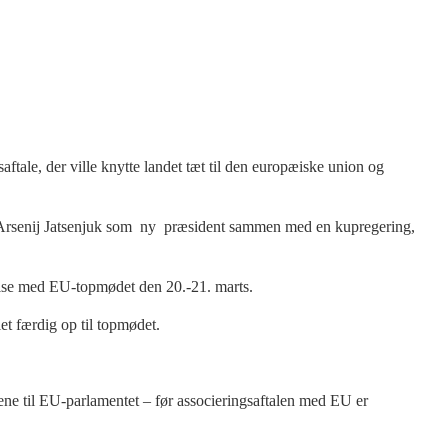
ftale, der ville knytte landet tæt til den europæiske union og
nd Arsenij Jatsenjuk som ny præsident sammen med en kupregering,
delse med EU-topmødet den 20.-21. marts.
t færdig op til topmødet.
gene til EU-parlamentet – før associeringsaftalen med EU er