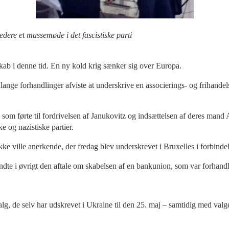
ere et massemøde i det fascistiske parti
skab i denne tid. En ny kold krig sænker sig over Europa.
nge forhandlinger afviste at underskrive en associerings- og frihandelsa
 som førte til fordrivelsen af Janukovitz og indsættelsen af deres ma
e og nazistiske partier.
ke ville anerkende, der fredag blev underskrevet i Bruxelles i forbin
 i øvrigt den aftale om skabelsen af en bankunion, som var forhandle
lg, de selv har udskrevet i Ukraine til den 25. maj – samtidig med val