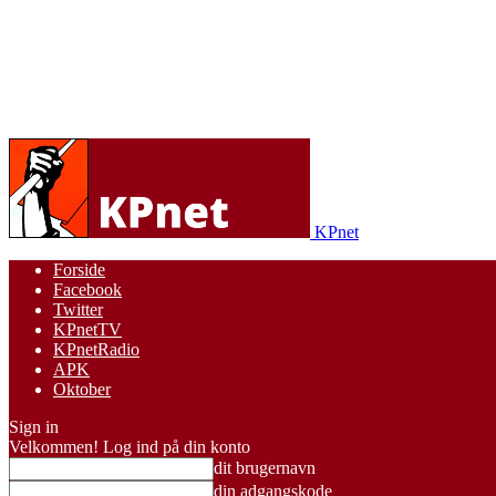
KPnet
Forside
Facebook
Twitter
KPnetTV
KPnetRadio
APK
Oktober
Sign in
Velkommen! Log ind på din konto
dit brugernavn
din adgangskode