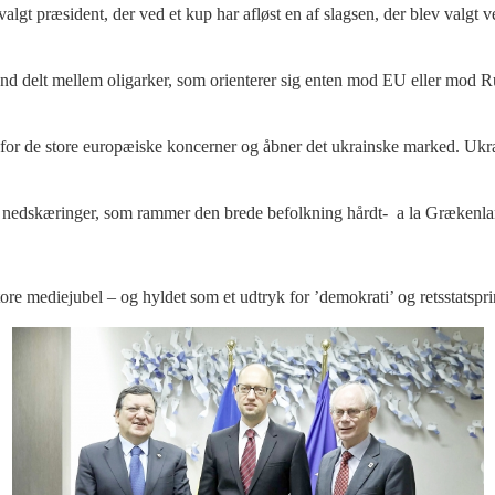
lgt præsident, der ved et kup har afløst en af slagsen, der blev valgt v
and delt mellem oligarker, som orienterer sig enten mod EU eller mod 
for de store europæiske koncerner og åbner det ukrainske marked. Ukrain
d nedskæringer, som rammer den brede befolkning hårdt- a la Grækenl
e mediejubel – og hyldet som et udtryk for ’demokrati’ og retsstatspri