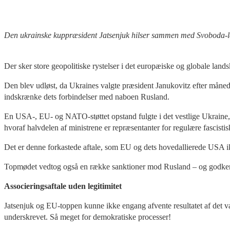
Den ukrainske kuppræsident Jatsenjuk hilser sammen med Svoboda-led
Der sker store geopolitiske rystelser i det europæiske og globale land
Den blev udløst, da Ukraines valgte præsident Janukovitz efter månedla
indskrænke dets forbindelser med naboen Rusland.
En USA-, EU- og NATO-støttet opstand fulgte i det vestlige Ukraine,
hvoraf halvdelen af ministrene er repræsentanter for regulære fascistisk
Det er denne forkastede aftale, som EU og dets hovedallierede USA ik
Topmødet vedtog også en række sanktioner mod Rusland – og godkendte
Associeringsaftale uden legitimitet
Jatsenjuk og EU-toppen kunne ikke engang afvente resultatet af det va
underskrevet. Så meget for demokratiske processer!