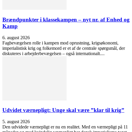
Brændpunkter i klassekampen – nyt nr. af Enhed og
Kamp
6. august 2026
Fagbevægelsen rolle i kampen mod oprustning, krigsøkonomi,
imperialistisk krig og folkemord er et af de centrale spørgsmål, der
diskuteres i arbejderbevægelsen – også internationalt....
Udvidet værnepligt: Unge skal være ”klar til krig”
5. august 2026
Den udvidede værnepligt er nu en realitet. Med en værnepligt på 11