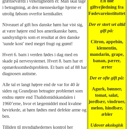
En lille
grænseværdi i virkeligheden er. Man skal tage
giftvejledning fra
i betragtning, at den menneskelige hjerne er
Fødevareinstituttet
utrolig følsom overfor kemikalier.
Der er stort set altid
Niveauet af gift hos danske børn har vist sig,
gift på:
at være højere end hos amerikanske børn,
sandsynligvis som et resultat at den danske
Citron, appelsin,
’sunde kost’ med meget frugt og grønt!
klementin,
mandarin, grape,
Hvert 6. barn i verden fødes i dag med en
banan, pærer,
skade på nervesystemet. Hvert 8. barn har et
ærter
opmærksomhedsproblem. Et barn ud af 88 har
diagnosen autisme.
Der er ofte gift på:
Alle tal er langt højere end de var for 40 år
Agurk, bønner,
siden og Grandjean betragter problemet som
tomat, salat,
endnu større end Thalidomidskandalen i
jordbær, vindruer,
1960’erne, hvor et lægemiddel mod kvalme
melon, hindbær,
bevirkede, at børn fødtes med defekte arme og
æbler
ben.
Udover økologisk
Tilliden til myndighedernes kontrol her