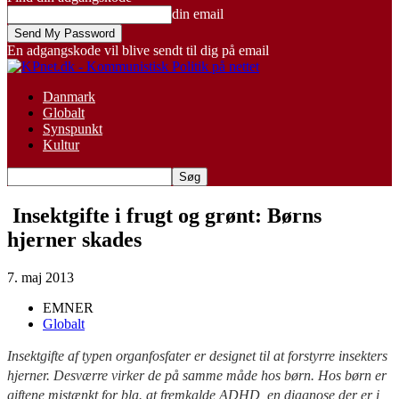
din email
En adgangskode vil blive sendt til dig på email
Danmark
Globalt
Synspunkt
Kultur
Insektgifte i frugt og grønt: Børns
hjerner skades
7. maj 2013
EMNER
Globalt
Insektgifte af typen organfosfater er designet til at forstyrre insekters
hjerner. Desværre virker de på samme måde hos børn. Hos børn er
giftene mistænkt for bla. at fremkalde ADHD, en diagnose der er i