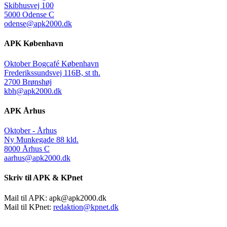
Skibhusvej 100
5000 Odense C
odense@apk2000.dk
APK København
Oktober Bogcafé København
Frederikssundsvej 116B, st th.
2700 Brønshøj
kbh@apk2000.dk
APK Århus
Oktober - Århus
Ny Munkegade 88 kld.
8000 Århus C
aarhus@apk2000.dk
Skriv til APK & KPnet
Mail til APK:
apk@apk2000.dk
Mail til KPnet:
redaktion@kpnet.dk