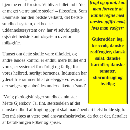
frugt og grønt, kan
hjemme er al for stor. Vi bliver lullet ind i ’det
man forvente at
er meget værre andre steder’ – filosofien. Som
kunne regne med
Danmark har den bedste velfærd, det bedste
næsten giftfri mad,
sundhedssystem, det bedste
hvis man vælger:
uddannelsessystem osv, har vi selvfølgelig
også det bedste kontrolsystem overfor
Gulerødder, løg,
miljøgifte.
broccoli, danske
rodfrugter, dansk
Uanset om dette skulle være tilfældet, og
salat, danske
andre landes kontrol er endnu mere hullet end
kartofler, danske
vores, er systemet for dårligt og farligt for
tomater,
vores helbred, særligt børnenes. Industrien har
sharonfrugt og
yderst frie rammer til at ødelægge vores mad,
hvidløg
der sælges og anbefales under etiketten ’sund’.
’Vælg økologisk’ siger sundhedsminister
Mette Gjerskov. Ja, fint, størstedelen af det
danske udbud af frugt og grønt skal man åbenbart helst holde sig fra.
Det må siges at være total ansvarsfraskrivelse, da det er det, flertallet
af befolkningen køber og spiser.