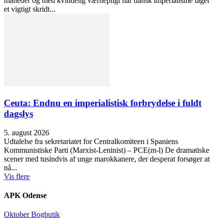
måneder og med kvindelig værnepligt har dansk imperialisme taget
et vigtigt skridt...
Ceuta: Endnu en imperialistisk forbrydelse i fuldt
dagslys
5. august 2026
Udtalelse fra sekretariatet for Centralkomiteen i Spaniens
Kommunistiske Parti (Marxist-Leninist) – PCE(m-l) De dramatiske
scener med tusindvis af unge marokkanere, der desperat forsøger at
nå...
Vis flere
APK Odense
Oktober Bogbutik