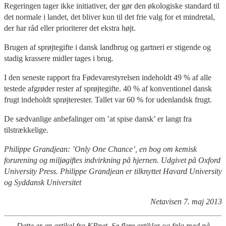
Regeringen tager ikke initiativer, der gør den økologiske standard til
det normale i landet, det bliver kun til det frie valg for et mindretal,
der har råd eller prioriterer det ekstra højt.
Brugen af sprøjtegifte i dansk landbrug og gartneri er stigende og
stadig krassere midler tages i brug.
I den seneste rapport fra Fødevarestyrelsen indeholdt 49 % af alle
testede afgrøder rester af sprøjtegifte. 40 % af konventionel dansk
frugt indeholdt sprøjterester. Tallet var 60 % for udenlandsk frugt.
De sædvanlige anbefalinger om ’at spise dansk’ er langt fra
tilstrækkelige.
Philippe Grandjean: ’Only One Chance’, en bog om kemisk
forurening og miljøgiftes indvirkning på hjernen. Udgivet på Oxford
University Press. Philippe Grandjean er tilknyttet Havard University
og Syddansk Universitet
Netavisen 7. maj 2013
Dette er en artikel fra KPnet. Se flere artikler og følg med på