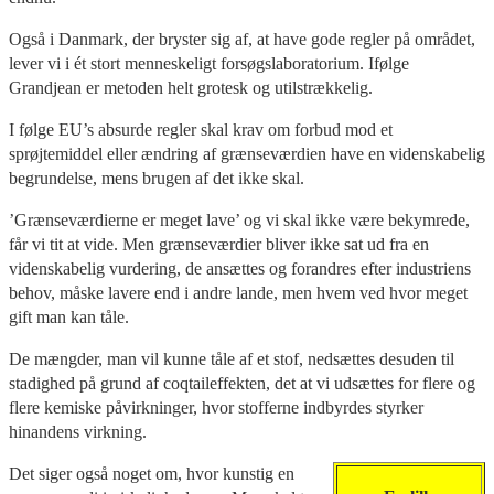
Også i Danmark, der bryster sig af, at have gode regler på området,
lever vi i ét stort menneskeligt forsøgslaboratorium. Ifølge
Grandjean er metoden helt grotesk og utilstrækkelig.
I følge EU’s absurde regler skal krav om forbud mod et
sprøjtemiddel eller ændring af grænseværdien have en videnskabelig
begrundelse, mens brugen af det ikke skal.
’Grænseværdierne er meget lave’ og vi skal ikke være bekymrede,
får vi tit at vide. Men grænseværdier bliver ikke sat ud fra en
videnskabelig vurdering, de ansættes og forandres efter industriens
behov, måske lavere end i andre lande, men hvem ved hvor meget
gift man kan tåle.
De mængder, man vil kunne tåle af et stof, nedsættes desuden til
stadighed på grund af coqtaileffekten, det at vi udsættes for flere og
flere kemiske påvirkninger, hvor stofferne indbyrdes styrker
hinandens virkning.
Det siger også noget om, hvor kunstig en