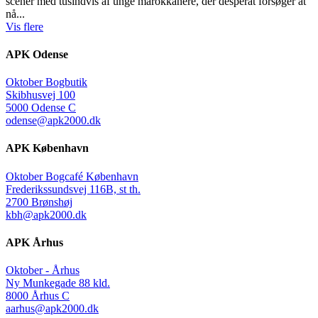
scener med tusindvis af unge marokkanere, der desperat forsøger at
nå...
Vis flere
APK Odense
Oktober Bogbutik
Skibhusvej 100
5000 Odense C
odense@apk2000.dk
APK København
Oktober Bogcafé København
Frederikssundsvej 116B, st th.
2700 Brønshøj
kbh@apk2000.dk
APK Århus
Oktober - Århus
Ny Munkegade 88 kld.
8000 Århus C
aarhus@apk2000.dk