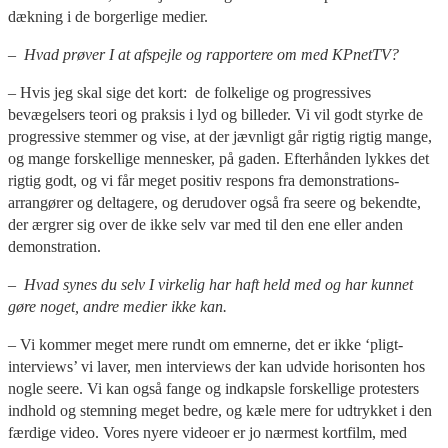
dækning i de borgerlige medier.
– Hvad prøver I at afspejle og rapportere om med KPnetTV?
– Hvis jeg skal sige det kort: de folkelige og progressives
bevægelsers teori og praksis i lyd og billeder. Vi vil godt styrke de
progressive stemmer og vise, at der jævnligt går rigtig rigtig mange,
og mange forskellige mennesker, på gaden. Efterhånden lykkes det
rigtig godt, og vi får meget positiv respons fra demonstrations-
arrangører og deltagere, og derudover også fra seere og bekendte,
der ærgrer sig over de ikke selv var med til den ene eller anden
demonstration.
– Hvad synes du selv I virkelig har haft held med og har kunnet
gøre noget, andre medier ikke kan.
– Vi kommer meget mere rundt om emnerne, det er ikke ‘pligt-
interviews’ vi laver, men interviews der kan udvide horisonten hos
nogle seere. Vi kan også fange og indkapsle forskellige protesters
indhold og stemning meget bedre, og kæle mere for udtrykket i den
færdige video. Vores nyere videoer er jo nærmest kortfilm, med