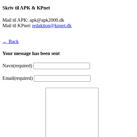
Skriv til APK & KPnet
Mail til APK:
apk@apk2000.dk
Mail til KPnet:
redaktion@kpnet.dk
← Back
Your message has been sent
Navn
(required)
Email
(required)