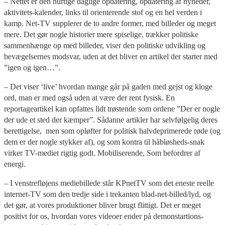
– Nettet er den hurtige daglige opdatering, opdatering af nyheder,
aktivitets-kalender, links til orienterende stof og en hel verden i
kamp. Net-TV supplerer de to andre former, med billeder og meget
mere. Det gør nogle historier mere spiselige, trækker politiske
sammenhænge op med billeder, viser den politiske udvikling og
bevægelsernes modsvar, uden at det bliver en artikel der starter med
”igen og igen…”.
– Det viser ‘live’ hvordan mange går på gaden med gejst og kloge
ord, man er med også uden at være der rent fysisk. En
reportageartikel kan opfattes lidt trøstende som ordene ”Der er nogle
der ude et sted der kæmper”. Sådanne artikler har selvfølgelig deres
berettigelse, men som opløfter for politisk halvdeprimerede røde (og
dem er der nogle stykker af), og som kontra til håbløsheds-snak
virker TV-mediet rigtig godt. Mobiliserende, Som befordrer af
energi.
– I venstrefløjens mediebillede står KPnetTV som det eneste reelle
internet-TV som den tredje side i trekanten blad-net-billed/lyd, og
det gør, at vores produktioner bliver brugt flittigt. Det er meget
positivt for os, hvordan vores videoer ender på demonstartions-