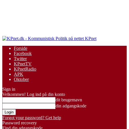
KPnet
Forside
Facebook
Twitter
KPnetTV
KPnetRadio
APK
Oktober
Sign in
Velkommen! Log ind på din konto
dit brugernavn
din adgangskode
Forgot your password? Get help
Password recovery
Find din adgangskode