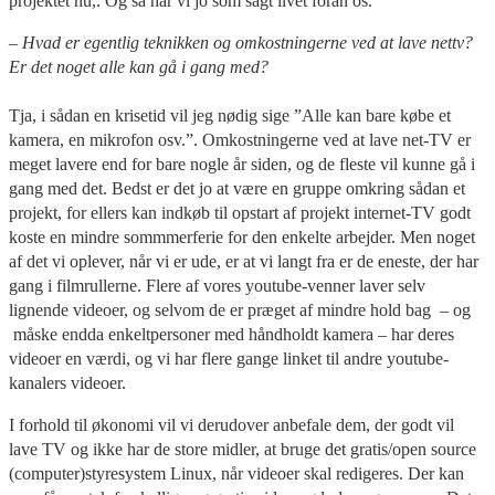
projektet nu,. Og så har vi jo som sagt livet foran os.
– Hvad er egentlig teknikken og omkostningerne ved at lave nettv?
Er det noget alle kan gå i gang med?
Tja, i sådan en krisetid vil jeg nødig sige ”Alle kan bare købe et
kamera, en mikrofon osv.”. Omkostningerne ved at lave net-TV er
meget lavere end for bare nogle år siden, og de fleste vil kunne gå i
gang med det. Bedst er det jo at være en gruppe omkring sådan et
projekt, for ellers kan indkøb til opstart af projekt internet-TV godt
koste en mindre sommmerferie for den enkelte arbejder. Men noget
af det vi oplever, når vi er ude, er at vi langt fra er de eneste, der har
gang i filmrullerne. Flere af vores youtube-venner laver selv
lignende videoer, og selvom de er præget af mindre hold bag – og
måske endda enkeltpersoner med håndholdt kamera – har deres
videoer en værdi, og vi har flere gange linket til andre youtube-
kanalers videoer.
I forhold til økonomi vil vi derudover anbefale dem, der godt vil
lave TV og ikke har de store midler, at bruge det gratis/open source
(computer)styresystem Linux, når videoer skal redigeres. Der kan