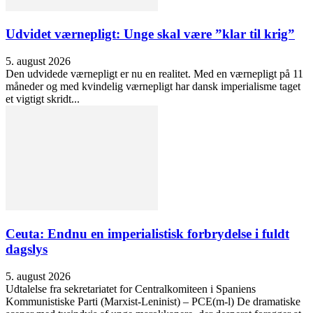
Udvidet værnepligt: Unge skal være ”klar til krig”
5. august 2026
Den udvidede værnepligt er nu en realitet. Med en værnepligt på 11
måneder og med kvindelig værnepligt har dansk imperialisme taget
et vigtigt skridt...
Ceuta: Endnu en imperialistisk forbrydelse i fuldt
dagslys
5. august 2026
Udtalelse fra sekretariatet for Centralkomiteen i Spaniens
Kommunistiske Parti (Marxist-Leninist) – PCE(m-l) De dramatiske