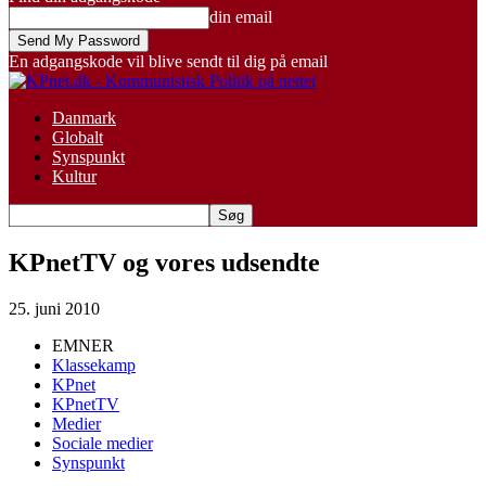
din email
En adgangskode vil blive sendt til dig på email
Danmark
Globalt
Synspunkt
Kultur
KPnetTV og vores udsendte
25. juni 2010
EMNER
Klassekamp
KPnet
KPnetTV
Medier
Sociale medier
Synspunkt