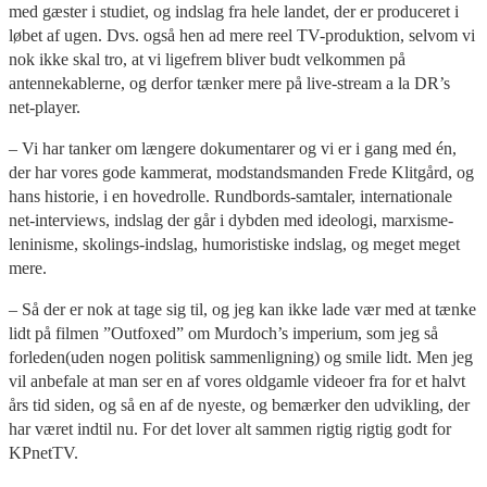
med gæster i studiet, og indslag fra hele landet, der er produceret i
løbet af ugen. Dvs. også hen ad mere reel TV-produktion, selvom vi
nok ikke skal tro, at vi ligefrem bliver budt velkommen på
antennekablerne, og derfor tænker mere på live-stream a la DR’s
net-player.
– Vi har tanker om længere dokumentarer og vi er i gang med én,
der har vores gode kammerat, modstandsmanden Frede Klitgård, og
hans historie, i en hovedrolle. Rundbords-samtaler, internationale
net-interviews, indslag der går i dybden med ideologi, marxisme-
leninisme, skolings-indslag, humoristiske indslag, og meget meget
mere.
– Så der er nok at tage sig til, og jeg kan ikke lade vær med at tænke
lidt på filmen ”Outfoxed” om Murdoch’s imperium, som jeg så
forleden(uden nogen politisk sammenligning) og smile lidt. Men jeg
vil anbefale at man ser en af vores oldgamle videoer fra for et halvt
års tid siden, og så en af de nyeste, og bemærker den udvikling, der
har været indtil nu. For det lover alt sammen rigtig rigtig godt for
KPnetTV.