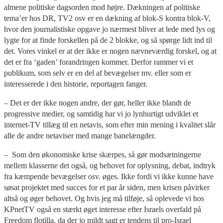
almene politiske dagsorden mod højre. Dækningen af politiske
tema’er hos DR, TV2 osv er en dækning af blok-S kontra blok-V,
hvor den journalistiske opgave jo nærmest bliver at lede med lys og
lygte for at finde forskellen på de 2 blokke, og så spørge lidt ind til
det. Vores vinkel er at der ikke er nogen nævneværdig forskel, og at
det er fra ‘gaden’ forandringen kommer. Derfor rammer vi et
publikum, som selv er en del af bevægelser mv. eller som er
interesserede i den historie, reportagen fanger.
– Det er der ikke nogen andre, der gør, heller ikke blandt de
progressive medier, og samtidig har vi jo lynhurtigt udviklet et
internet-TV tillæg til en netavis, som efter min mening i kvalitet slår
alle de andre netaviser med mange banelængder.
– Som den økonomiske krise skærpes, så gør modsætningerne
mellem klasserne det også, og behovet for oplysning, debat, indtryk
fra kæmpende bevægelser osv. øges. Ikke fordi vi ikke kunne have
søsat projektet med succes for et par år siden, men krisen påvirker
altså og øger behovet. Og hvis jeg må tilføje, så oplevede vi hos
KPnetTV også en stærkt øget interesse efter Israels overfald på
Freedom flotilla, da der jo mildt sagt er tendens til pro-Israel