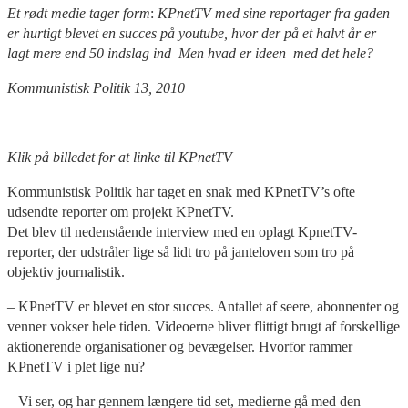
Et rødt medie tager form
:
KPnetTV med sine reportager fra gaden
er hurtigt blevet en succes på youtube, hvor der på et halvt år er
lagt mere end 50 indslag ind Men hvad er ideen med det hele?
Kommunistisk Politik 13, 2010
Klik på billedet for at linke til KPnetTV
Kommunistisk Politik har taget en snak med KPnetTV’s ofte
udsendte reporter om projekt KPnetTV.
Det blev til nedenstående interview med en oplagt KpnetTV-
reporter, der udstråler lige så lidt tro på janteloven som tro på
objektiv journalistik.
– KPnetTV er blevet en stor succes. Antallet af seere, abonnenter og
venner vokser hele tiden. Videoerne bliver flittigt brugt af forskellige
aktionerende organisationer og bevægelser. Hvorfor rammer
KPnetTV i plet lige nu?
– Vi ser, og har gennem længere tid set, medierne gå med den