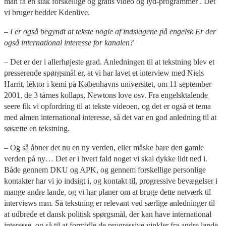
man få en stak forskellige og gratis video og lyd-programmer . Det
vi bruger hedder Kdenlive.
– I er også begyndt at tekste nogle af indslagene på engelsk Er der
også international interesse for kanalen?
– Det er der i allerhøjeste grad. Anledningen til at tekstning blev et
presserende spørgsmål er, at vi har lavet et interview med Niels
Harrit, lektor i kemi på Københavns universitet, om 11 september
2001, de 3 tårnes kollaps, Newtons love osv. Fra engelsktalende
seere fik vi opfordring til at tekste videoen, og det er også et tema
med almen international interesse, så det var en god anledning til at
søsætte en tekstning.
– Og så åbner det nu en ny verden, eller måske bare den gamle
verden på ny… Det er i hvert fald noget vi skal dykke lidt ned i.
Både gennem DKU og APK, og gennem forskellige personlige
kontakter har vi jo indsigt i, og kontakt til, progressive bevægelser i
mange andre lande, og vi har planer om at bruge dette netværk til
interviews mm. Så tekstning er relevant ved særlige anledninger til
at udbrede et dansk politisk spørgsmål, der kan have international
interesse, og så til at formidle de progressive vinkler fra andre lande