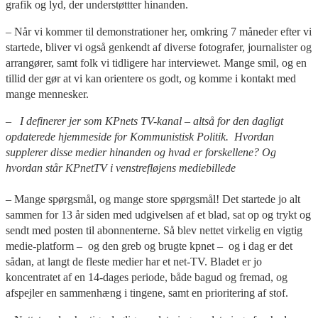
grafik og lyd, der understøttter hinanden.
– Når vi kommer til demonstrationer her, omkring 7 måneder efter vi
startede, bliver vi også genkendt af diverse fotografer, journalister og
arrangører, samt folk vi tidligere har interviewet. Mange smil, og en
tillid der gør at vi kan orientere os godt, og komme i kontakt med
mange mennesker.
– I definerer jer som KPnets TV-kanal – altså for den dagligt
opdaterede hjemmeside for Kommunistisk Politik. Hvordan
supplerer disse medier hinanden og hvad er forskellene? Og
hvordan står KPnetTV i venstrefløjens mediebillede
– Mange spørgsmål, og mange store spørgsmål! Det startede jo alt
sammen for 13 år siden med udgivelsen af et blad, sat op og trykt og
sendt med posten til abonnenterne. Så blev nettet virkelig en vigtig
medie-platform – og den greb og brugte kpnet – og i dag er det
sådan, at langt de fleste medier har et net-TV. Bladet er jo
koncentratet af en 14-dages periode, både bagud og fremad, og
afspejler en sammenhæng i tingene, samt en prioritering af stof.