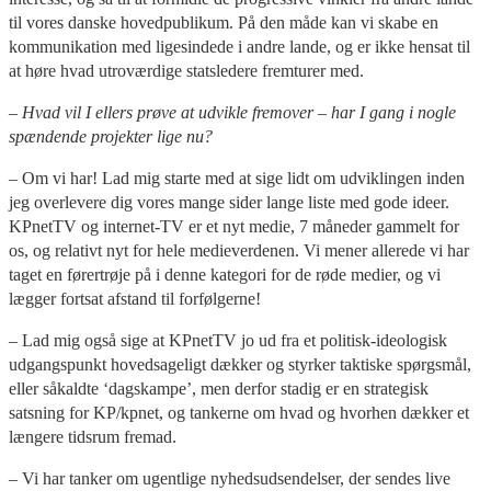
til vores danske hovedpublikum. På den måde kan vi skabe en
kommunikation med ligesindede i andre lande, og er ikke hensat til
at høre hvad utroværdige statsledere fremturer med.
– Hvad vil I ellers prøve at udvikle fremover – har I gang i nogle
spændende projekter lige nu?
– Om vi har! Lad mig starte med at sige lidt om udviklingen inden
jeg overlevere dig vores mange sider lange liste med gode ideer.
KPnetTV og internet-TV er et nyt medie, 7 måneder gammelt for
os, og relativt nyt for hele medieverdenen. Vi mener allerede vi har
taget en førertrøje på i denne kategori for de røde medier, og vi
lægger fortsat afstand til forfølgerne!
– Lad mig også sige at KPnetTV jo ud fra et politisk-ideologisk
udgangspunkt hovedsageligt dækker og styrker taktiske spørgsmål,
eller såkaldte ‘dagskampe’, men derfor stadig er en strategisk
satsning for KP/kpnet, og tankerne om hvad og hvorhen dækker et
længere tidsrum fremad.
– Vi har tanker om ugentlige nyhedsudsendelser, der sendes live