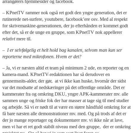
arrangørers hjemmesider og facebook.
– KPnetTV rammer nok også ret godt den yngre generation, det er
rutinerede net-surfere, youtubere, facebook’ere osv. Med al respekt
for skrivemaskine-generationen, der jo efterhånden er kommet godt
efter det, så er de unge en gruppe, som KPnetTV nok appellerer
relativt
mere til.
– I er selvfølgelig et helt hold bag kanalen, selvom man kun ser
reporterne med mikrofonen. Hvem er det?
– Ja, vi er næsten altid et team på minimum 2 ude, en reporter og en
kamera-mand. KPnetTV-redaktionen har så derudover en
gennemsnits-alder, der gør, at vi ikke kan huske, hvornår der sidst
var det modsatte af nedskæringer på det offentlige område. Det er
kammerater fra og omkring DKU, yngre APK-kammerater mv. alle
sammen unge og friske fok der har masser at tage sig til med studier
og arbejde. Så vi er nødt til at være en større håndfuld omkring for at
få bare næsten alle demonstrationer mv. med. Og på trods af det er
der jo mange reportager og dokumentarer mv. vi ikke når at lave,
men vi har et ret godt stabilt niveau med den gruppe, der er omkring