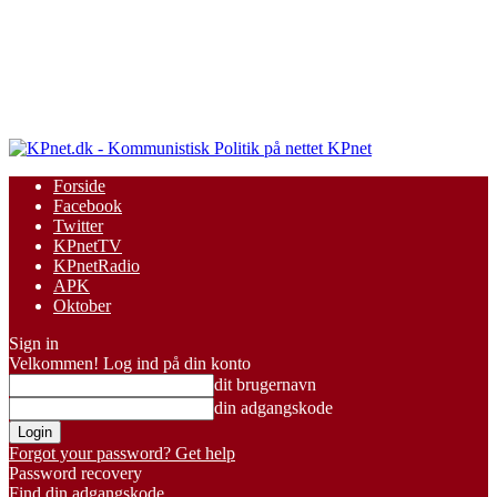
KPnet
Forside
Facebook
Twitter
KPnetTV
KPnetRadio
APK
Oktober
Sign in
Velkommen! Log ind på din konto
dit brugernavn
din adgangskode
Forgot your password? Get help
Password recovery
Find din adgangskode