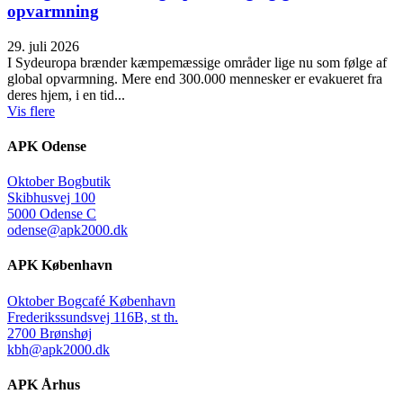
opvarmning
29. juli 2026
I Sydeuropa brænder kæmpemæssige områder lige nu som følge af
global opvarmning. Mere end 300.000 mennesker er evakueret fra
deres hjem, i en tid...
Vis flere
APK Odense
Oktober Bogbutik
Skibhusvej 100
5000 Odense C
odense@apk2000.dk
APK København
Oktober Bogcafé København
Frederikssundsvej 116B, st th.
2700 Brønshøj
kbh@apk2000.dk
APK Århus