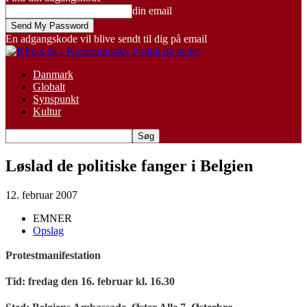
din email
En adgangskode vil blive sendt til dig på email
Danmark
Globalt
Synspunkt
Kultur
Løslad de politiske fanger i Belgien
12. februar 2007
EMNER
Opslag
Protestmanifestation
Tid: fredag den 16. februar kl. 16.30