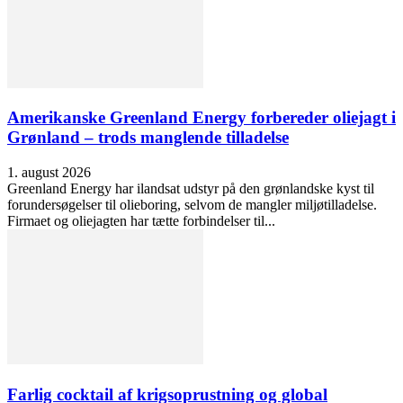
Amerikanske Greenland Energy forbereder oliejagt i
Grønland – trods manglende tilladelse
1. august 2026
Greenland Energy har ilandsat udstyr på den grønlandske kyst til
forundersøgelser til olieboring, selvom de mangler miljøtilladelse.
Firmaet og oliejagten har tætte forbindelser til...
Farlig cocktail af krigsoprustning og global