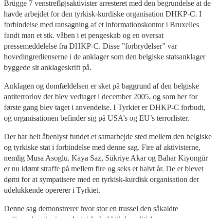
Brügge 7 venstrefløjsaktivister arresteret med den begrundelse at de
havde arbejdet for den tyrkisk-kurdiske organisation DHKP-C. I
forbindelse med ransagning af et informationskontor i Bruxelles
fandt man et stk. våben i et pengeskab og en oversat
pressemeddelelse fra DHKP-C. Disse ”forbrydelser” var
hovedingredienserne i de anklager som den belgiske statsanklager
byggede sit anklageskrift på.
Anklagen og domfældelsen er sket på baggrund af den belgiske
antiterrorlov der blev vedtaget i december 2005, og som her for
første gang blev taget i anvendelse. I Tyrkiet er DHKP-C forbudt,
og organisationen befinder sig på USA’s og EU’s terrorlister.
Der har helt åbenlyst fundet et samarbejde sted mellem den belgiske
og tyrkiske stat i forbindelse med denne sag. Fire af aktivisterne,
nemlig Musa Asoglu, Kaya Saz, Sükriye Akar og Bahar Kiyongür
er nu idømt straffe på mellem fire og seks et halvt år. De er blevet
dømt for at sympatisere med en tyrkisk-kurdisk organisation der
udelukkende opererer i Tyrkiet.
Denne sag demonstrerer hvor stor en trussel den såkaldte