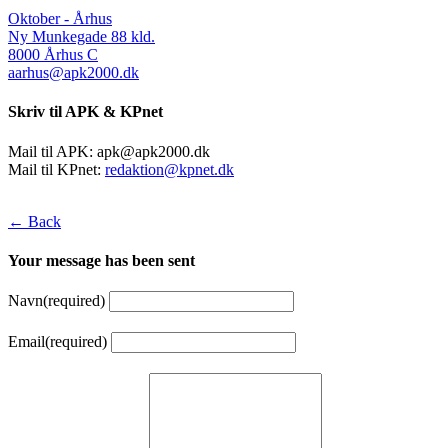
Oktober - Århus
Ny Munkegade 88 kld.
8000 Århus C
aarhus@apk2000.dk
Skriv til APK & KPnet
Mail til APK:
apk@apk2000.dk
Mail til KPnet:
redaktion@kpnet.dk
← Back
Your message has been sent
Navn
(required)
Email
(required)