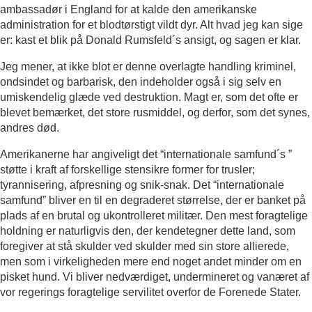
ambassadør i England for at kalde den amerikanske
administration for et blodtørstigt vildt dyr. Alt hvad jeg kan sige
er: kast et blik på Donald Rumsfeld´s ansigt, og sagen er klar.
Jeg mener, at ikke blot er denne overlagte handling kriminel,
ondsindet og barbarisk, den indeholder også i sig selv en
umiskendelig glæde ved destruktion. Magt er, som det ofte er
blevet bemærket, det store rusmiddel, og derfor, som det synes,
andres død.
Amerikanerne har angiveligt det “internationale samfund´s ”
støtte i kraft af forskellige stensikre former for trusler;
tyrannisering, afpresning og snik-snak. Det “internationale
samfund” bliver en til en degraderet størrelse, der er banket på
plads af en brutal og ukontrolleret militær. Den mest foragtelige
holdning er naturligvis den, der kendetegner dette land, som
foregiver at stå skulder ved skulder med sin store allierede,
men som i virkeligheden mere end noget andet minder om en
pisket hund. Vi bliver nedværdiget, undermineret og vanæret af
vor regerings foragtelige servilitet overfor de Forenede Stater.