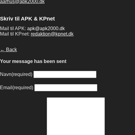
aarhus@apk2000.dk
Skriv til APK & KPnet
Mail til APK:
apk@apk2000.dk
Mail til KPnet:
redaktion@kpnet.dk
← Back
Your message has been sent
Navn
(required)
Email
(required)