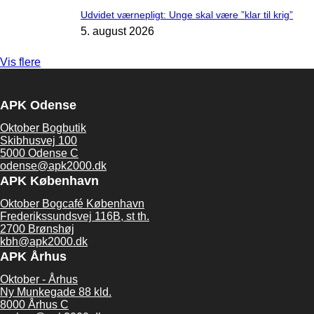
Udvidet værnepligt: Unge skal være ”klar til krig”
5. august 2026
Vis flere
APK Odense
Oktober Bogbutik
Skibhusvej 100
5000 Odense C
odense@apk2000.dk
APK København
Oktober Bogcafé København
Frederikssundsvej 116B, st th.
2700 Brønshøj
kbh@apk2000.dk
APK Århus
Oktober - Århus
Ny Munkegade 88 kld.
8000 Århus C