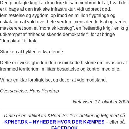
Den planlagte krig kan kun føre til sammenbruddet af, hvad der
er tilbage af den irakiske infrastruktur, vidt udbredt død,
lemlæstelse og sygdom, op imod en million flygtninge og
eskalation af vold over hele verden, mens den fortsat optræder
maskereret som et “moralsk korstog”, en “retfærdig krig,” en krig
udkæmpet af “frihedselskende demokratier”, for at bringe
“demokrati” til Irak.
Stanken af hykleri er kvælende.
Dette er i virkeligheden den usminkede historie om invasion af
fremmed territorium, militær besættelse og kontrol med olje.
Vi har en klar forpligtelse, og det er at yde modstand.
Oversættelse: Hans Pendrup
Netavisen 17. oktober 2005
Dette er en artikel fra KPnet. Se flere artikler og følg med på
KPNET.DK – NYHEDER HVOR DER KÆMPES
– eller på
FACEBOOK