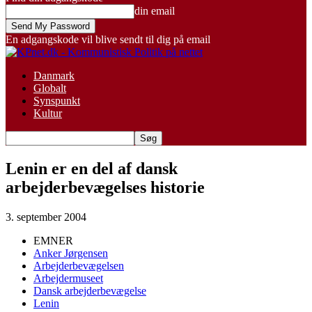
din email
En adgangskode vil blive sendt til dig på email
Danmark
Globalt
Synspunkt
Kultur
Lenin er en del af dansk
arbejderbevægelses historie
3. september 2004
EMNER
Anker Jørgensen
Arbejderbevægelsen
Arbejdermuseet
Dansk arbejderbevægelse
Lenin