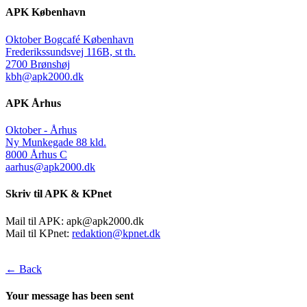
APK København
Oktober Bogcafé København
Frederikssundsvej 116B, st th.
2700 Brønshøj
kbh@apk2000.dk
APK Århus
Oktober - Århus
Ny Munkegade 88 kld.
8000 Århus C
aarhus@apk2000.dk
Skriv til APK & KPnet
Mail til APK:
apk@apk2000.dk
Mail til KPnet:
redaktion@kpnet.dk
← Back
Your message has been sent