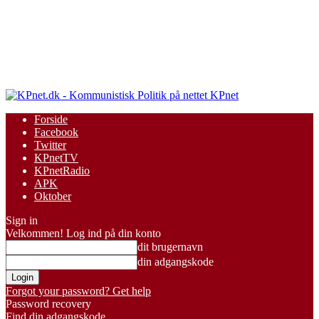
KPnet
Forside
Facebook
Twitter
KPnetTV
KPnetRadio
APK
Oktober
Sign in
Velkommen! Log ind på din konto
dit brugernavn
din adgangskode
Forgot your password? Get help
Password recovery
Find din adgangskode