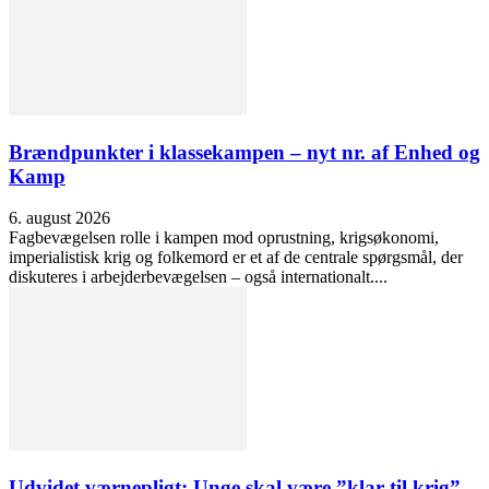
Brændpunkter i klassekampen – nyt nr. af Enhed og
Kamp
6. august 2026
Fagbevægelsen rolle i kampen mod oprustning, krigsøkonomi,
imperialistisk krig og folkemord er et af de centrale spørgsmål, der
diskuteres i arbejderbevægelsen – også internationalt....
Udvidet værnepligt: Unge skal være ”klar til krig”