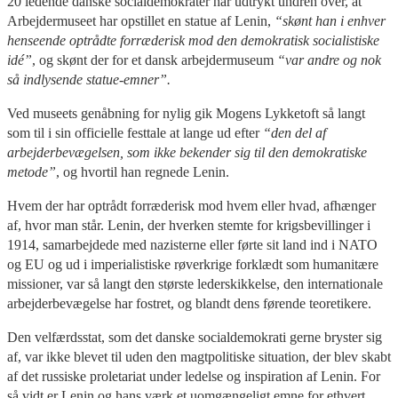
20 ledende danske socialdemokrater har udtrykt undren over, at
Arbejdermuseet har opstillet en statue af Lenin,
“skønt han i enhver
henseende optrådte forræderisk mod den demokratisk socialistiske
idé”
, og skønt der for et dansk arbejdermuseum
“var andre og nok
så indlysende statue-emner”.
Ved museets genåbning for nylig gik Mogens Lykketoft så langt
som til i sin officielle festtale at lange ud efter
“den del af
arbejderbevægelsen, som ikke bekender sig til den demokratiske
metode”
, og hvortil han regnede Lenin.
Hvem der har optrådt forræderisk mod hvem eller hvad, afhænger
af, hvor man står. Lenin, der hverken stemte for krigsbevillinger i
1914, samarbejdede med nazisterne eller førte sit land ind i NATO
og EU og ud i imperialistiske røverkrige forklædt som humanitære
missioner, var så langt den største lederskikkelse, den internationale
arbejderbevægelse har fostret, og blandt dens førende teoretikere.
Den velfærdsstat, som det danske socialdemokrati gerne bryster sig
af, var ikke blevet til uden den magtpolitiske situation, der blev skabt
af det russiske proletariat under ledelse og inspiration af Lenin. For
så vidt er Lenin og hans værk et uomgængeligt emne for ethvert