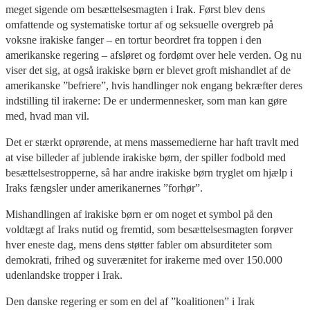
meget sigende om besættelsesmagten i Irak. Først blev dens
omfattende og systematiske tortur af og seksuelle overgreb på
voksne irakiske fanger – en tortur beordret fra toppen i den
amerikanske regering – afsløret og fordømt over hele verden. Og nu
viser det sig, at også irakiske børn er blevet groft mishandlet af de
amerikanske ”befriere”, hvis handlinger nok engang bekræfter deres
indstilling til irakerne: De er undermennesker, som man kan gøre
med, hvad man vil.
Det er stærkt oprørende, at mens massemedierne har haft travlt med
at vise billeder af jublende irakiske børn, der spiller fodbold med
besættelsestropperne, så har andre irakiske børn tryglet om hjælp i
Iraks fængsler under amerikanernes ”forhør”.
Mishandlingen af irakiske børn er om noget et symbol på den
voldtægt af Iraks nutid og fremtid, som besættelsesmagten forøver
hver eneste dag, mens dens støtter fabler om absurditeter som
demokrati, frihed og suverænitet for irakerne med over 150.000
udenlandske tropper i Irak.
Den danske regering er som en del af ”koalitionen” i Irak