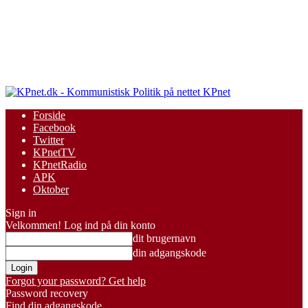
KPnet
Forside
Facebook
Twitter
KPnetTV
KPnetRadio
APK
Oktober
Sign in
Velkommen! Log ind på din konto
dit brugernavn
din adgangskode
Forgot your password? Get help
Password recovery
Find din adgangskode