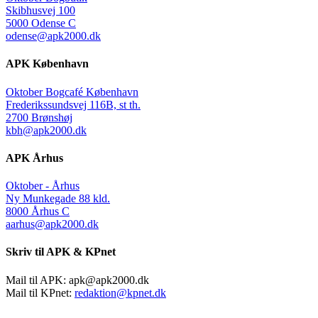
Skibhusvej 100
5000 Odense C
odense@apk2000.dk
APK København
Oktober Bogcafé København
Frederikssundsvej 116B, st th.
2700 Brønshøj
kbh@apk2000.dk
APK Århus
Oktober - Århus
Ny Munkegade 88 kld.
8000 Århus C
aarhus@apk2000.dk
Skriv til APK & KPnet
Mail til APK:
apk@apk2000.dk
Mail til KPnet:
redaktion@kpnet.dk