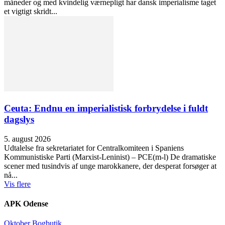
måneder og med kvindelig værnepligt har dansk imperialisme taget
et vigtigt skridt...
Ceuta: Endnu en imperialistisk forbrydelse i fuldt
dagslys
5. august 2026
Udtalelse fra sekretariatet for Centralkomiteen i Spaniens
Kommunistiske Parti (Marxist-Leninist) – PCE(m-l) De dramatiske
scener med tusindvis af unge marokkanere, der desperat forsøger at
nå...
Vis flere
APK Odense
Oktober Bogbutik