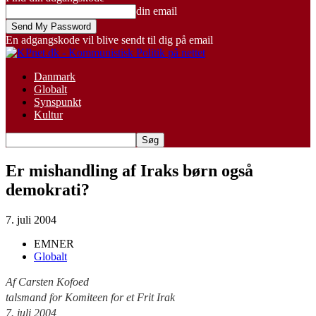
din email
En adgangskode vil blive sendt til dig på email
Danmark
Globalt
Synspunkt
Kultur
Er mishandling af Iraks børn også
demokrati?
7. juli 2004
EMNER
Globalt
Af Carsten Kofoed
talsmand for Komiteen for et Frit Irak
7. juli 2004