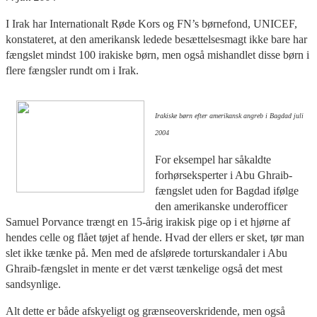
I Irak har Internationalt Røde Kors og FN’s børnefond, UNICEF,
konstateret, at den amerikansk ledede besættelsesmagt ikke bare har
fængslet mindst 100 irakiske børn, men også mishandlet disse børn i
flere fængsler rundt om i Irak.
Irakiske børn efter amerikansk angreb i Bagdad juli
2004
For eksempel har såkaldte
forhørseksperter i Abu Ghraib-
fængslet uden for Bagdad ifølge
den amerikanske underofficer
Samuel Porvance trængt en 15-årig irakisk pige op i et hjørne af
hendes celle og flået tøjet af hende. Hvad der ellers er sket, tør man
slet ikke tænke på. Men med de afslørede torturskandaler i Abu
Ghraib-fængslet in mente er det værst tænkelige også det mest
sandsynlige.
Alt dette er både afskyeligt og grænseoverskridende, men også