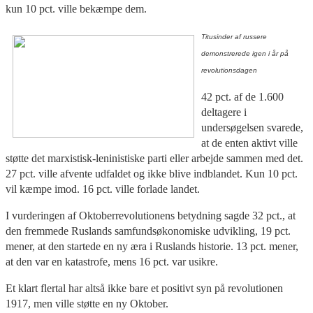
kun 10 pct. ville bekæmpe dem.
Titusinder af russere
demonstrerede igen i år på
revolutionsdagen
42 pct. af de 1.600
deltagere i
undersøgelsen svarede,
at de enten aktivt ville
støtte det marxistisk-leninistiske parti eller arbejde sammen med det.
27 pct. ville afvente udfaldet og ikke blive indblandet. Kun 10 pct.
vil kæmpe imod. 16 pct. ville forlade landet.
I vurderingen af Oktoberrevolutionens betydning sagde 32 pct., at
den fremmede Ruslands samfundsøkonomiske udvikling, 19 pct.
mener, at den startede en ny æra i Ruslands historie. 13 pct. mener,
at den var en katastrofe, mens 16 pct. var usikre.
Et klart flertal har altså ikke bare et positivt syn på revolutionen
1917, men ville støtte en ny Oktober.