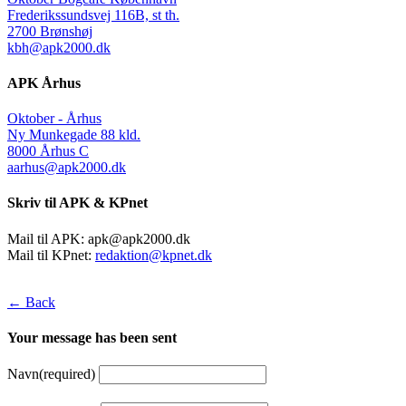
Frederikssundsvej 116B, st th.
2700 Brønshøj
kbh@apk2000.dk
APK Århus
Oktober - Århus
Ny Munkegade 88 kld.
8000 Århus C
aarhus@apk2000.dk
Skriv til APK & KPnet
Mail til APK:
apk@apk2000.dk
Mail til KPnet:
redaktion@kpnet.dk
← Back
Your message has been sent
Navn
(required)