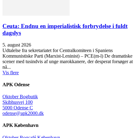
Ceuta: Endnu en imperialistisk forbrydelse i fuldt
dagslys
5. august 2026
Udtalelse fra sekretariatet for Centralkomiteen i Spaniens
Kommunistiske Parti (Marxist-Leninist) – PCE(m-l) De dramatiske
scener med tusindvis af unge marokkanere, der desperat forsøger at
nå...
Vis flere
APK Odense
Oktober Bogbutik
Skibhusvej 100
5000 Odense C
odense@apk2000.dk
APK København
Oktober Bogcafé København