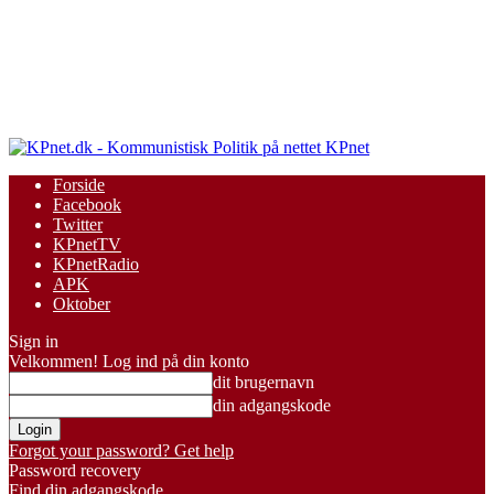
KPnet
Forside
Facebook
Twitter
KPnetTV
KPnetRadio
APK
Oktober
Sign in
Velkommen! Log ind på din konto
dit brugernavn
din adgangskode
Forgot your password? Get help
Password recovery
Find din adgangskode