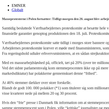
EMNER
Globalt
Masseprotesterne i Polen fortsætter: Tidligt morgen den 26. august blev arbejd
Samtidig besluttede Værftsarbejdernes protestkomite at besætte hele væ
finansielle garantier genoptog produktionen den 18. juli. Protestkomite
Værftsarbejdernes protestkomite satte tidligt i morges store bannere
Arbejdernes protestkomite kræver et møde med finansministeren, som n
Fra regeringshold udtaler erhvervsministeren, at en sådan strejkeakt
Med en massearbejdsløshed på, officielt, tæt på 20% (over tre millio
Ved det sidste parlamentsvalg kom stemmeprocenten ikke op på mere e
markedsdiktatur) har polakkerne gennemskuet denne “frihed”.
At 46% stemmer dækker over store forskelle.
Blandt de godt 100. 000 polakker (*1) som titulerer sig som millionærer
visse kvarterer nede på mellem 20 og 30 procent.
Hvis den “frie” presse i Danmark fik information om at stemmeprocent
samme stemmeprocent som i Polen, ville “kritiske” journalister og med