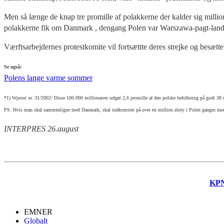
Men så længe de knap tre promille af polakkerne der kalder sig millio
polakkerne fik om Danmark , dengang Polen var Warszawa-pagt-land
Værftsarbejdernes protestkomite vil fortsættte deres strejke og besætte
Se også:
Polens lange varme sommer
*1) Wprost nr. 31/2002/ Disse 100.000 millionærer udgør 2,6 promille af den polske befolkning på godt 38 m
PS: Hvis man skal sammenligne med Danmark, skal indkomster på over en million zloty i Polen ganges med mel
INTERPRES 26.august
KP
EMNER
Globalt