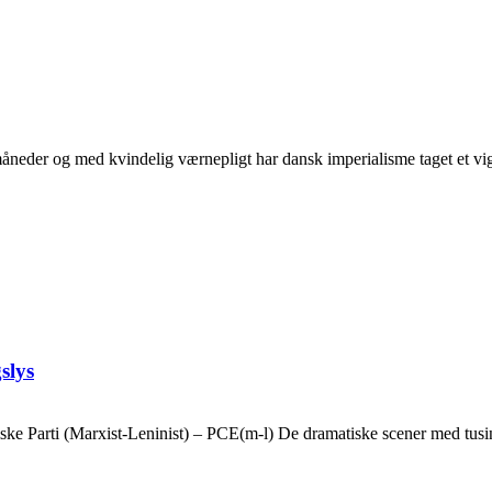
neder og med kvindelig værnepligt har dansk imperialisme taget et vigti
slys
ske Parti (Marxist-Leninist) – PCE(m-l) De dramatiske scener med tusin