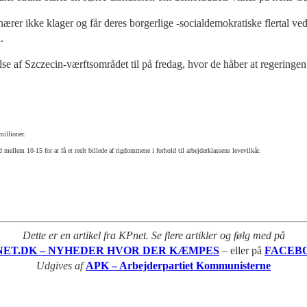
nærer ikke klager og får deres borgerlige -socialdemokratiske flertal v
.
lse af Szczecin-værftsområdet til på fredag, hvor de håber at regeringen
illioner.
lem 10-15 for at få et reelt billede af rigdommene i forhold til arbejderklassens levevilkår.
Dette er en artikel fra KPnet. Se flere artikler og følg med på
NET.DK – NYHEDER HVOR DER KÆMPES
– eller på
FACEB
Udgives af
APK – Arbejderpartiet Kommunisterne