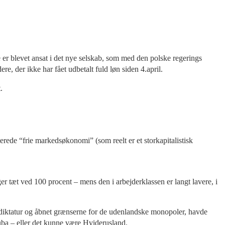
e er blevet ansat i det nye selskab, som med den polske regerings
e, der ikke har fået udbetalt fuld løn siden 4.april.
.
ede “frie markedsøkonomi” (som reelt er et storkapitalistisk
ger tæt ved 100 procent – mens den i arbejderklassen er langt lavere, i
dsdiktatur og åbnet grænserne for de udenlandske monopoler, havde
Cuba – eller det kunne være Hviderusland.