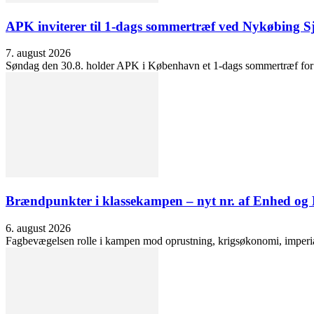
APK inviterer til 1-dags sommertræf ved Nykøbing S
7. august 2026
Søndag den 30.8. holder APK i København et 1-dags sommertræf for at 
Brændpunkter i klassekampen – nyt nr. af Enhed o
6. august 2026
Fagbevægelsen rolle i kampen mod oprustning, krigsøkonomi, imperialis