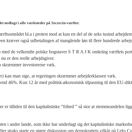
et nedlagt i alle værksteder på Szczecin-værftet.
rftsområdet bl.a i protest mod at kun en del af de seks tusind arbejder
en kræver også udbetalingen af manglende løn til flere hundrede arbejder
 op med de velkendte polske bogstaver S T R A J K omkring værftets port
u er den reelle arbejdsgiver.
ion skræmmer investorerne væk.
ner) kan man sige, at regeringen skræmmer arbejderklassen væk.
nd 46%. Kun 12 år med politisk-økonomisk tilpasning til den EU-dikter
 er tilliden til den kapitalistiske “frihed ” så stor at stemmeandelen lig
en i andre lande, som ikke har underlagt sig det kapitalistiske marke
ier straks starte en større diskussion om demokratiets vilkår på f.eks 