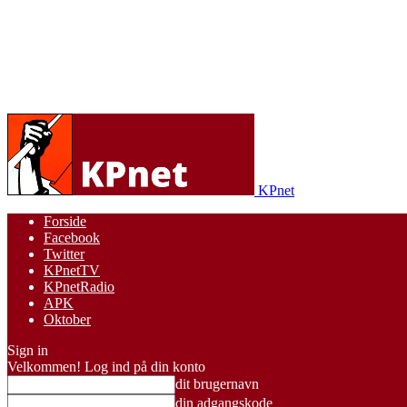
KPnet
Forside
Facebook
Twitter
KPnetTV
KPnetRadio
APK
Oktober
Sign in
Velkommen! Log ind på din konto
dit brugernavn
din adgangskode