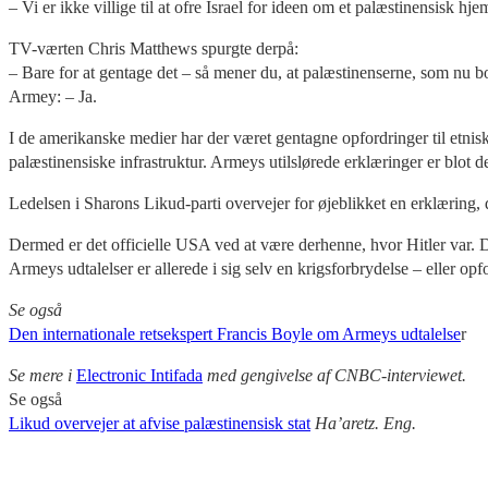
– Vi er ikke villige til at ofre Israel for ideen om et palæstinensisk h
TV-værten Chris Matthews spurgte derpå:
– Bare for at gentage det – så mener du, at palæstinenserne, som nu b
Armey: – Ja.
I de amerikanske medier har der været gentagne opfordringer til etnis
palæstinensiske infrastruktur. Armeys utilslørede erklæringer er blot d
Ledelsen i Sharons Likud-parti overvejer for øjeblikket en erklæring, de
Dermed er det officielle USA ved at være derhenne, hvor Hitler var. D
Armeys udtalelser er allerede i sig selv en krigsforbrydelse – eller o
Se også
Den internationale retsekspert Francis Boyle om Armeys udtalelse
r
Se mere i
Electronic Intifada
med gengivelse af CNBC-interviewet.
Se også
Likud overvejer at afvise palæstinensisk stat
Ha’aretz. Eng.