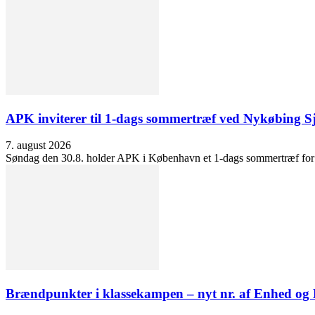
APK inviterer til 1-dags sommertræf ved Nykøbing S
7. august 2026
Søndag den 30.8. holder APK i København et 1-dags sommertræf for at 
Brændpunkter i klassekampen – nyt nr. af Enhed o