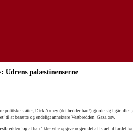
: Udrens palæstinenserne
 politiske støtter, Dick Armey (det hedder han!) gjorde sig i går aft
ret’ til at besætte og endeligt annektere Vestbredden, Gaza osv.
tbredden’ og at han ‘ikke ville opgive nogen del af Israel til fordel for