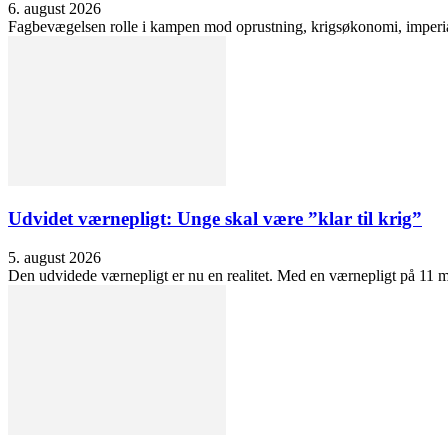
6. august 2026
Fagbevægelsen rolle i kampen mod oprustning, krigsøkonomi, imperialis
Udvidet værnepligt: Unge skal være ”klar til krig”
5. august 2026
Den udvidede værnepligt er nu en realitet. Med en værnepligt på 11 må