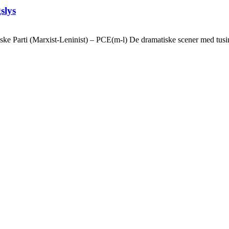
slys
ske Parti (Marxist-Leninist) – PCE(m-l) De dramatiske scener med tusin