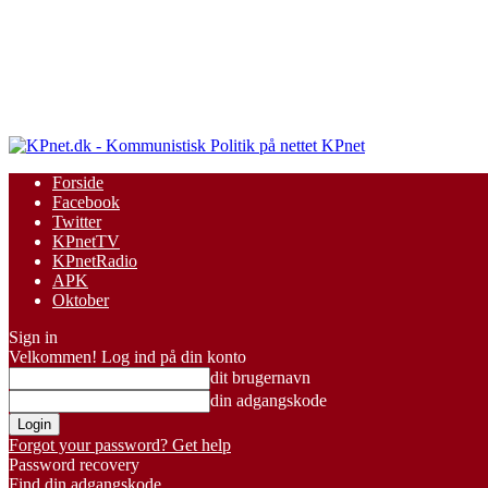
KPnet
Forside
Facebook
Twitter
KPnetTV
KPnetRadio
APK
Oktober
Sign in
Velkommen! Log ind på din konto
dit brugernavn
din adgangskode
Forgot your password? Get help
Password recovery
Find din adgangskode