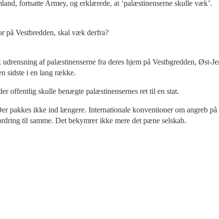
jemland, fortsatte Armey, og erklærede, at ‘palæstinenserne skulle væk’.
or på Vestbredden, skal væk derfra?
k udrensning af palæstinenserne fra deres hjem på Vestbgredden, Øst-Jer
en sidste i en lang række.
r offentlig skulle benægte palæstinensernes ret til en stat.
er pakkes ikke ind længere. Internationale konventioner om angreb på ci
pfordring til samme. Det bekymrer ikke mere det pæne selskab.