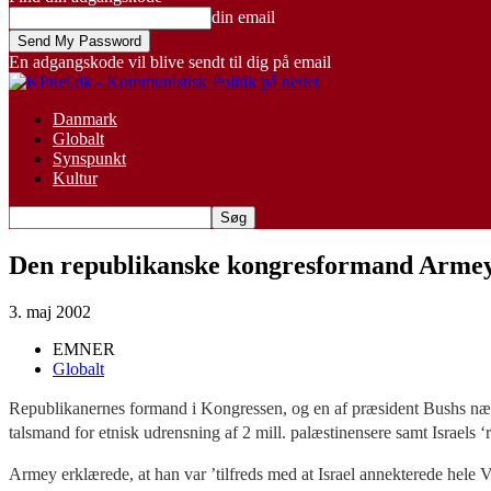
din email
En adgangskode vil blive sendt til dig på email
Danmark
Globalt
Synspunkt
Kultur
Den republikanske kongresformand Armey
3. maj 2002
EMNER
Globalt
Republikanernes formand i Kongressen, og en af præsident Bushs nære
talsmand for etnisk udrensning af 2 mill. palæstinensere samt Israels ‘
Armey erklærede, at han var ’tilfreds med at Israel annekterede hele Ves