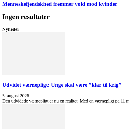
Menneskefjendskhed fremmer vold mod kvinder
Ingen resultater
Nyheder
Udvidet værnepligt: Unge skal være ”klar til krig”
5. august 2026
Den udvidede værnepligt er nu en realitet. Med en værnepligt på 11 må