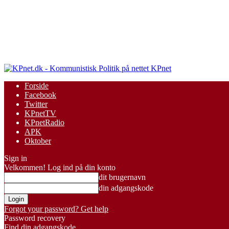
KPnet
Forside
Facebook
Twitter
KPnetTV
KPnetRadio
APK
Oktober
Sign in
Velkommen! Log ind på din konto
dit brugernavn
din adgangskode
Forgot your password? Get help
Password recovery
Find din adgangskode