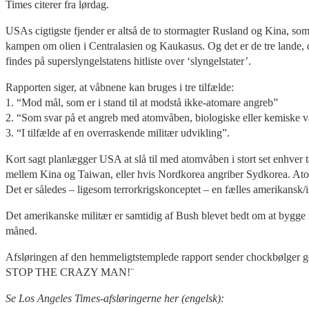
Times citerer fra lørdag.
USAs cigtigste fjender er altså de to stormagter Rusland og Kina, som
kampen om olien i Centralasien og Kaukasus. Og det er de tre lande, 
findes på superslyngelstatens hitliste over ‘slyngelstater’.
Rapporten siger, at våbnene kan bruges i tre tilfælde:
1. “Mod mål, som er i stand til at modstå ikke-atomare angreb”
2. “Som svar på et angreb med atomvåben, biologiske eller kemiske 
3. “I tilfælde af en overraskende militær udvikling”.
Kort sagt planlægger USA at slå til med atomvåben i stort set enhver tæ
mellem Kina og Taiwan, eller hvis Nordkorea angriber Sydkorea. Atomvå
Det er således – ligesom terrorkrigskonceptet – en fælles amerikansk/is
Det amerikanske militær er samtidig af Bush blevet bedt om at bygge m
måned.
Afsløringen af den hemmeligtstemplede rapport sender chockbølger 
STOP THE CRAZY MAN!¨
Se Los Angeles Times-afsløringerne her (engelsk):