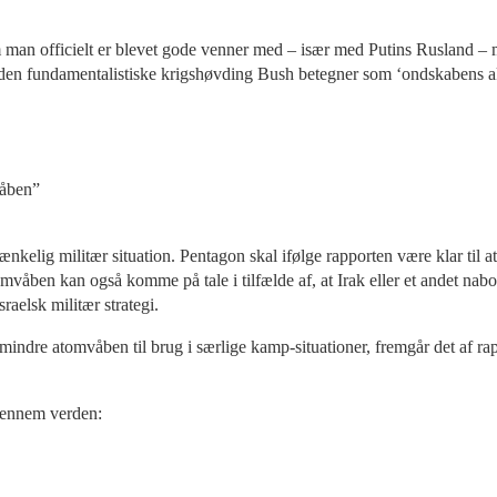
 man officielt er blevet gode venner med – især med Putins Rusland – m
den fundamentalistiske krigshøvding Bush betegner som ‘ondskabens akse
våben”
nkelig militær situation. Pentagon skal ifølge rapporten være klar til a
ben kan også komme på tale i tilfælde af, at Irak eller et andet nabol
raelsk militær strategi.
indre atomvåben til brug i særlige kamp-situationer, fremgår det af rap
gennem verden: