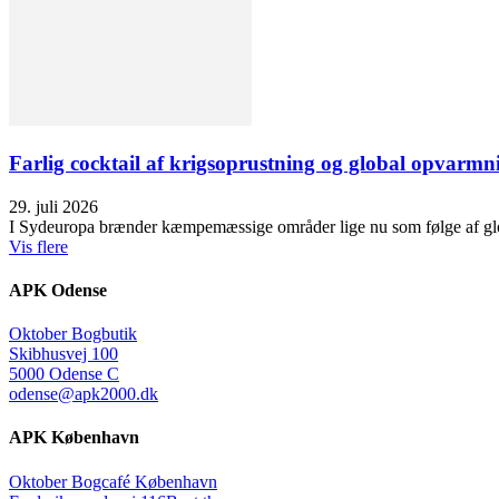
Farlig cocktail af krigsoprustning og global opvarmn
29. juli 2026
I Sydeuropa brænder kæmpemæssige områder lige nu som følge af glob
Vis flere
APK Odense
Oktober Bogbutik
Skibhusvej 100
5000 Odense C
odense@apk2000.dk
APK København
Oktober Bogcafé København