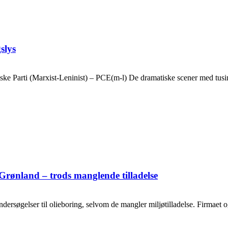
slys
ske Parti (Marxist-Leninist) – PCE(m-l) De dramatiske scener med tusin
Grønland – trods manglende tilladelse
ersøgelser til olieboring, selvom de mangler miljøtilladelse. Firmaet og o