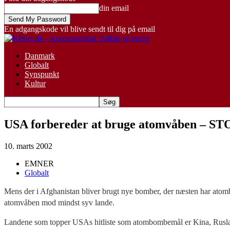
din email
En adgangskode vil blive sendt til dig på email
Danmark
Globalt
Synspunkt
Kultur
USA forbereder at bruge atomvåben –
10. marts 2002
EMNER
Globalt
Mens der i Afghanistan bliver brugt nye bomber, der næsten har ato
atomvåben mod mindst syv lande.
Landene som topper USAs hitliste som atombombemål er Kina, Ruslan