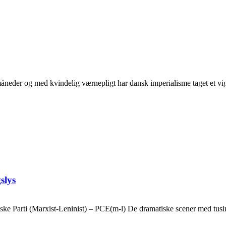
neder og med kvindelig værnepligt har dansk imperialisme taget et vigti
slys
ske Parti (Marxist-Leninist) – PCE(m-l) De dramatiske scener med tusin