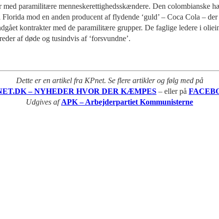
r med paramilitære menneskerettighedsskændere. Den colombianske hær bru
Florida mod en anden producent af flydende ‘guld’ – Coca Cola – der ha
ndgået kontrakter med de paramilitære grupper. De faglige ledere i oliei
dreder af døde og tusindvis af ‘forsvundne’.
Dette er en artikel fra KPnet. Se flere artikler og følg med på
NET.DK – NYHEDER HVOR DER KÆMPES
– eller på
FACEB
Udgives af
APK – Arbejderpartiet Kommunisterne