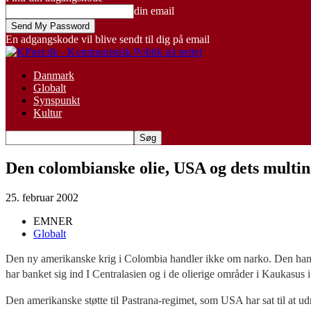
din email
En adgangskode vil blive sendt til dig på email
Danmark
Globalt
Synspunkt
Kultur
Den colombianske olie, USA og dets multin
25. februar 2002
EMNER
Globalt
Den ny amerikanske krig i Colombia handler ikke om narko. Den handl
har banket sig ind I Centralasien og i de olierige områder i Kaukasus i 
Den amerikanske støtte til Pastrana-regimet, som USA har sat til at ud