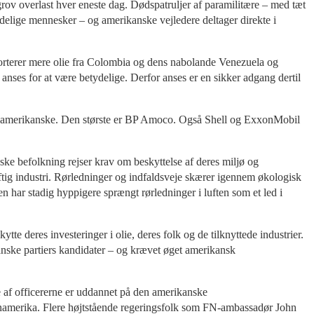
 grov overlast hver eneste dag. Dødspatruljer af paramilitære – med tæt
ndelige mennesker – og amerikanske vejledere deltager direkte i
porterer mere olie fra Colombia og dens nabolande Venezuela og
anses for at være betydelige. Derfor anses er en sikker adgang dertil
ale, amerikanske. Den største er BP Amoco. Også Shell og ExxonMobil
ke befolkning rejser krav om beskyttelse af deres miljø og
tig industri. Rørledninger og indfaldsveje skærer igennem økologisk
 har stadig hyppigere sprængt rørledninger i luften som et led i
e deres investeringer i olie, deres folk og de tilknyttede industrier.
nske partiers kandidater – og krævet øget amerikansk
 af officererne er uddannet på den amerikanske
tinamerika. Flere højtstående regeringsfolk som FN-ambassadør John