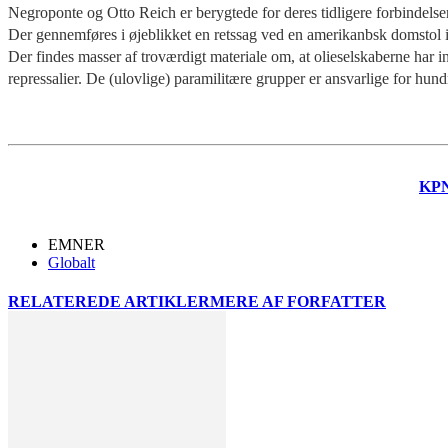
Negroponte og Otto Reich er berygtede for deres tidligere forbindelse
Der gennemføres i øjeblikket en retssag ved en amerikanbsk domstol i 
Der findes masser af troværdigt materiale om, at olieselskaberne har i
repressalier. De (ulovlige) paramilitære grupper er ansvarlige for hun
KP
EMNER
Globalt
RELATEREDE ARTIKLER
MERE AF FORFATTER