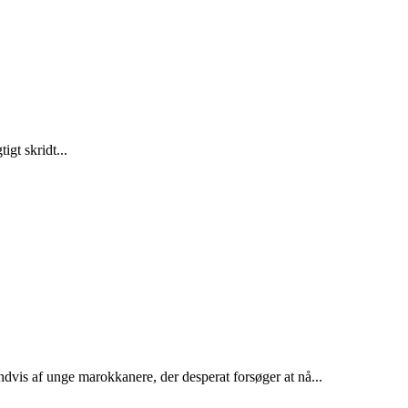
gt skridt...
dvis af unge marokkanere, der desperat forsøger at nå...