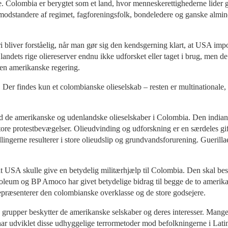
gere. Colombia er berygtet som et land, hvor menneskerettighederne lider
le modstandere af regimet, fagforeningsfolk, bondeledere og ganske almi
 bliver forståelig, når man gør sig den kendsgerning klart, at USA im
ndets rige oliereserver endnu ikke udforsket eller taget i brug, men de 
 den amerikanske regering.
e. Der findes kun et colombianske olieselskab – resten er multination
d de amerikanske og udenlandske olieselskaber i Colombia. Den indians
ore protestbevægelser. Olieudvinding og udforskning er en særdeles gif
erne resulterer i store olieudslip og grundvandsforurening. Guerillaen
USA skulle give en betydelig militærhjælp til Colombia. Den skal beskytt
leum og BP Amoco har givet betydelige bidrag til begge de to amerika
repræsenterer den colombianske overklasse og de store godsejere.
 grupper beskytter de amerikanske selskaber og deres interesser. Mange
 har udviklet disse udhyggelige terrormetoder mod befolkningerne i La