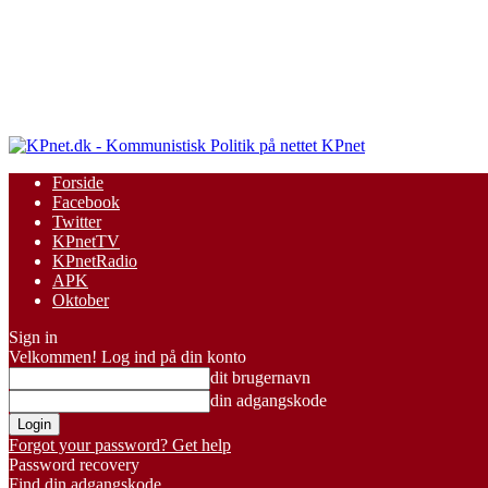
KPnet
Forside
Facebook
Twitter
KPnetTV
KPnetRadio
APK
Oktober
Sign in
Velkommen! Log ind på din konto
dit brugernavn
din adgangskode
Forgot your password? Get help
Password recovery
Find din adgangskode