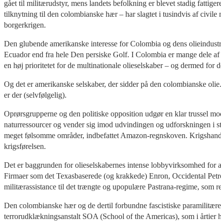
gået til militærudstyr, mens landets befolkning er blevet stadig fatti
tilknytning til den colombianske hær – har slagtet i tusindvis af civi
borgerkrigen.
Den glubende amerikanske interesse for Colombia og dens olieindustri
Ecuador end fra hele Den persiske Golf. I Colombia er mange dele af la
en høj prioritetet for de multinationale olieselskaber – og dermed for
Og det er amerikanske selskaber, der sidder på den colombianske oli
er der (selvfølgelig).
Oprørsgrupperne og den politiske opposition udgør en klar trussel mo
naturressourcer og vender sig imod udvindingen og udforskningen i st
meget følsomme områder, indbefattet Amazon-regnskoven. Krigshandling
krigsførelsen.
Det er baggrunden for olieselskabernes intense lobbyvirksomhed for at 
Firmaer som det Texasbaserede (og krakkede) Enron, Occidental Petro
militærassistance til det trængte og upopulære Pastrana-regime, som 
Den colombianske hær og de dertil forbundne fascistiske paramilitære
terrorudklækningsanstalt SOA (School of the Americas), som i årtier