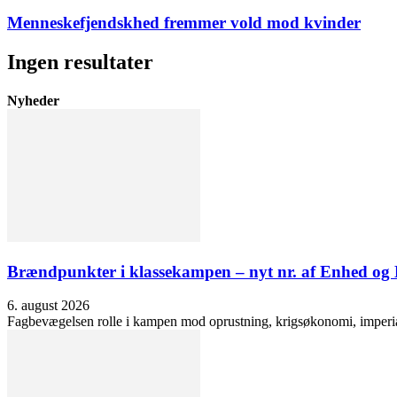
Menneskefjendskhed fremmer vold mod kvinder
Ingen resultater
Nyheder
Brændpunkter i klassekampen – nyt nr. af Enhed o
6. august 2026
Fagbevægelsen rolle i kampen mod oprustning, krigsøkonomi, imperialis