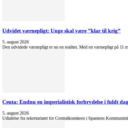
Udvidet værnepligt: Unge skal være ”klar til krig”
5. august 2026
Den udvidede værnepligt er nu en realitet. Med en værnepligt på 11 må
Ceuta: Endnu en imperialistisk forbrydelse i fuldt dag
5. august 2026
Udtalelse fra sekretariatet for Centralkomiteen i Spaniens Kommunisti