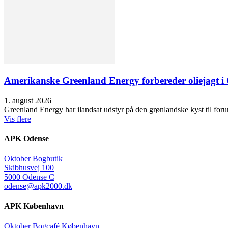
Amerikanske Greenland Energy forbereder oliejagt i 
1. august 2026
Greenland Energy har ilandsat udstyr på den grønlandske kyst til forund
Vis flere
APK Odense
Oktober Bogbutik
Skibhusvej 100
5000 Odense C
odense@apk2000.dk
APK København
Oktober Bogcafé København