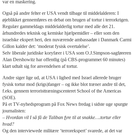
var en maskering.
Også på andre felter er USA vendt tilbage til middelalderen: I
øjeblikket gennemføres en debat om brugen af tortur i terrorkrigen.
Regulær gammeldags middelalderlig tortur med alle det 21.
århundredes teknisk og kemiske hjælpemidler – eller som den
israelske ekspert heri, den nuværende ambassadør i Danmark Carmi
Gillon kalder det: ‘moderat fysisk overtalelse’.
Selv liberale juridiske koryfæer i USA som O.J.Simpson-sagføreren
Alan Dershowitz har offentlig (på CBS-programmet 60 minutes)
klart udtalt sig for anvendelsen af tortur.
Andre siger lige ud, at USA i lighed med Israel allerede bruger
fysisk tortur mod (krigs)fanger – og ikke blot træner andre til det,
f.eks. gennem terroristtræningscenteret School of the Americas
(SOE).
På et TV-nyhedsprogram på Fox News fredag i sidste uge spurgte
journalisten:
– Hvordan vil I så få de Taliban fyre til at snakke….tortur eller
hvad?
Og den interviewede militære ‘terrorekspert’ svarede, at det var