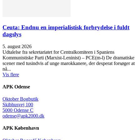
Ceuta: Endnu en imperialistisk forbrydelse i fuldt
dagslys
5. august 2026
Udtalelse fra sekretariatet for Centralkomiteen i Spaniens
Kommunistiske Parti (Marxist-Leninist) – PCE(m-l) De dramatiske
scener med tusindvis af unge marokkanere, der desperat forsøger at
nå...
Vis flere
APK Odense
Oktober Bogbutik
Skibhusvej 100
5000 Odense C
odense@apk2000.dk
APK København