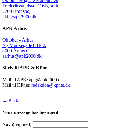
Oktober Bogcafé København
Frederikssundsvej 116B, st th.
2700 Brønshøj
kbh@apk2000.dk
APK Århus
Oktober - Århus
Ny Munkegade 88 kld.
8000 Århus C
aarhus@apk2000.dk
Skriv til APK & KPnet
Mail til APK:
apk@apk2000.dk
Mail til KPnet:
redaktion@kpnet.dk
← Back
Your message has been sent
Navn
(required)