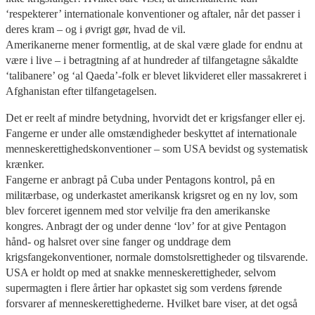
‘respekterer’ internationale konventioner og aftaler, når det passer i
deres kram – og i øvrigt gør, hvad de vil.
Amerikanerne mener formentlig, at de skal være glade for endnu at
være i live – i betragtning af at hundreder af tilfangetagne såkaldte
‘talibanere’ og ‘al Qaeda’-folk er blevet likvideret eller massakreret i
Afghanistan efter tilfangetagelsen.
Det er reelt af mindre betydning, hvorvidt det er krigsfanger eller ej.
Fangerne er under alle omstændigheder beskyttet af internationale
menneskerettighedskonventioner – som USA bevidst og systematisk
krænker.
Fangerne er anbragt på Cuba under Pentagons kontrol, på en
militærbase, og underkastet amerikansk krigsret og en ny lov, som
blev forceret igennem med stor velvilje fra den amerikanske
kongres. Anbragt der og under denne ‘lov’ for at give Pentagon
hånd- og halsret over sine fanger og unddrage dem
krigsfangekonventioner, normale domstolsrettigheder og tilsvarende.
USA er holdt op med at snakke menneskerettigheder, selvom
supermagten i flere årtier har opkastet sig som verdens førende
forsvarer af menneskerettighederne. Hvilket bare viser, at det også