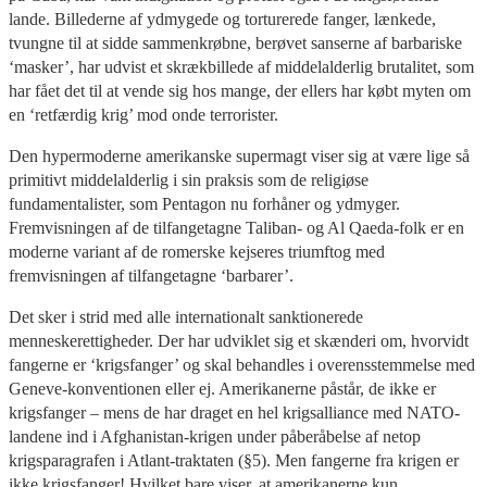
lande. Billederne af ydmygede og torturerede fanger, lænkede,
tvungne til at sidde sammenkrøbne, berøvet sanserne af barbariske
‘masker’, har udvist et skrækbillede af middelalderlig brutalitet, som
har fået det til at vende sig hos mange, der ellers har købt myten om
en ‘retfærdig krig’ mod onde terrorister.
Den hypermoderne amerikanske supermagt viser sig at være lige så
primitivt middelalderlig i sin praksis som de religiøse
fundamentalister, som Pentagon nu forhåner og ydmyger.
Fremvisningen af de tilfangetagne Taliban- og Al Qaeda-folk er en
moderne variant af de romerske kejseres triumftog med
fremvisningen af tilfangetagne ‘barbarer’.
Det sker i strid med alle internationalt sanktionerede
menneskerettigheder. Der har udviklet sig et skænderi om, hvorvidt
fangerne er ‘krigsfanger’ og skal behandles i overensstemmelse med
Geneve-konventionen eller ej. Amerikanerne påstår, de ikke er
krigsfanger – mens de har draget en hel krigsalliance med NATO-
landene ind i Afghanistan-krigen under påberåbelse af netop
krigsparagrafen i Atlant-traktaten (§5). Men fangerne fra krigen er
ikke krigsfanger! Hvilket bare viser, at amerikanerne kun