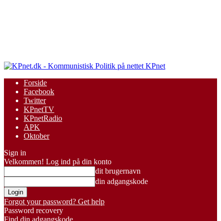
KPnet
Forside
Facebook
Twitter
KPnetTV
KPnetRadio
APK
Oktober
Sign in
Velkommen! Log ind på din konto
dit brugernavn
din adgangskode
Forgot your password? Get help
Password recovery
Find din adgangskode