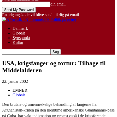
din email
En adgangskode vil blive sendt til dig på email
Danmark
Globalt
Synspunkt
Kultur
USA, krigsfanger og tortur: Tilbage til
Middelalderen
22. januar 2002
EMNER
Globalt
Den brutale og umenneskelige behandling af fangerne fra
Afghanistan-krigen på den illegitime amerikanske Guantanamo-base
på Cuba, har vakt indignation og protest også i de krigsførende