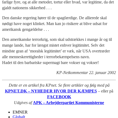
farlige fyre, og at alle metoder, tortur eller hvad, var legitime, da det
gjaldt nationens sikkerhed . . .
Den danske regering hører til de spagfærdige. De allierede skal
nødigt have noget klinket. Man kan jo risikere at blive udsat for
amerikansk gengældelse . . .
Den amerikanske terrorkrig, som skal udstrækkes i mange år og til
mange lande, har for længst mistet enhver legitimitet. Selv det
mindste gran af ‘moralsk legitimitet’ er væk, når USA overtræder
alle menneskerettigheder i terrorbekæmpelsens navn.
Hadet til den barbariske supermagt bare vokser og vokser!
KP-Netkommentar 22. januar 2002
Dette er en artikel fra KPnet. Se flere artikler og følg med på
KPNET.DK – NYHEDER HVOR DER KÆMPES
– eller på
FACEBOOK
Udgives af
APK – Arbejderpartiet Kommunisterne
EMNER
Globalt