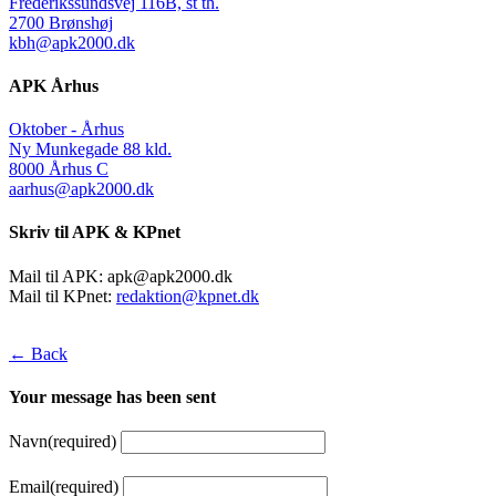
Frederikssundsvej 116B, st th.
2700 Brønshøj
kbh@apk2000.dk
APK Århus
Oktober - Århus
Ny Munkegade 88 kld.
8000 Århus C
aarhus@apk2000.dk
Skriv til APK & KPnet
Mail til APK:
apk@apk2000.dk
Mail til KPnet:
redaktion@kpnet.dk
← Back
Your message has been sent
Navn
(required)
Email
(required)