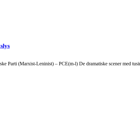
slys
ske Parti (Marxist-Leninist) – PCE(m-l) De dramatiske scener med tusin