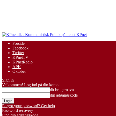
KPnet
Forside
Facebook
Twitter
KPnetTV
KPnetRadio
APK
Oktober
Sign in
Velkommen! Log ind på din konto
dit brugernavn
din adgangskode
Forgot your password? Get help
Password recovery
Find din adgangskode