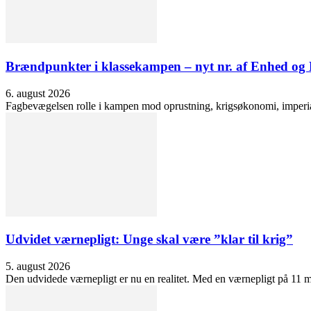
Brændpunkter i klassekampen – nyt nr. af Enhed o
6. august 2026
Fagbevægelsen rolle i kampen mod oprustning, krigsøkonomi, imperialis
Udvidet værnepligt: Unge skal være ”klar til krig”
5. august 2026
Den udvidede værnepligt er nu en realitet. Med en værnepligt på 11 må