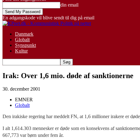
din email
En adgangskode vil blive sendt til dig på email
Danmark
Globalt
Synspunkt
Kultur
Irak: Over 1,6 mio. døde af sanktionerne
30. december 2001
EMNER
Globalt
Den irakiske regering har meddelt FN, at 1,6 millioner irakere er dø
I alt 1,614.303 mennesker er døde som en konsekvens af sanktionerne
667,773 var børn under fem år.