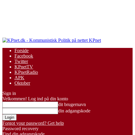
KPnet
Forside
Facebook
Twitter
KPnetTV
KPnetRadio
APK
Oktober
Sign in
Velkommen! Log ind på din konto
dit brugernavn
din adgangskode
Forgot your password? Get help
Password recovery
Find din adgangskode