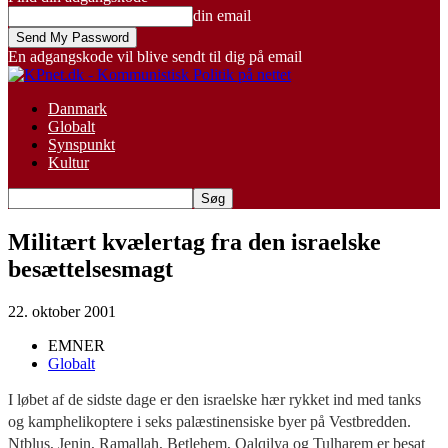
din email
En adgangskode vil blive sendt til dig på email
Danmark
Globalt
Synspunkt
Kultur
Militært kvælertag fra den israelske
besættelsesmagt
22. oktober 2001
EMNER
Globalt
I løbet af de sidste dage er den israelske hær rykket ind med tanks
og kamphelikoptere i seks palæstinensiske byer på Vestbredden.
Ntblus, Jenin, Ramallah, Betlehem, Qalqilya og Tulharem er besat