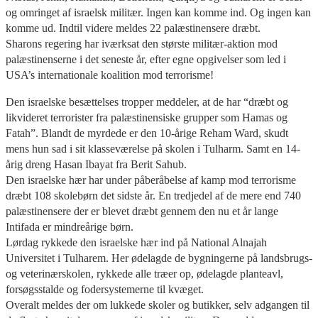
og omringet af israelsk militær. Ingen kan komme ind. Og ingen kan
komme ud. Indtil videre meldes 22 palæstinensere dræbt.
Sharons regering har iværksat den største militær-aktion mod
palæstinenserne i det seneste år, efter egne opgivelser som led i
USA’s internationale koalition mod terrorisme!
Den israelske besættelses tropper meddeler, at de har “dræbt og
likvideret terrorister fra palæstinensiske grupper som Hamas og
Fatah”. Blandt de myrdede er den 10-årige Reham Ward, skudt
mens hun sad i sit klasseværelse på skolen i Tulharm. Samt en 14-
årig dreng Hasan Ibayat fra Berit Sahub.
Den israelske hær har under påberåbelse af kamp mod terrorisme
dræbt 108 skolebørn det sidste år. En tredjedel af de mere end 740
palæstinensere der er blevet dræbt gennem den nu et år lange
Intifada er mindreårige børn.
Lørdag rykkede den israelske hær ind på National Alnajah
Universitet i Tulharem. Her ødelagde de bygningerne på landsbrugs-
og veterinærskolen, rykkede alle træer op, ødelagde planteavl,
forsøgsstalde og fodersystemerne til kvæget.
Overalt meldes der om lukkede skoler og butikker, selv adgangen til