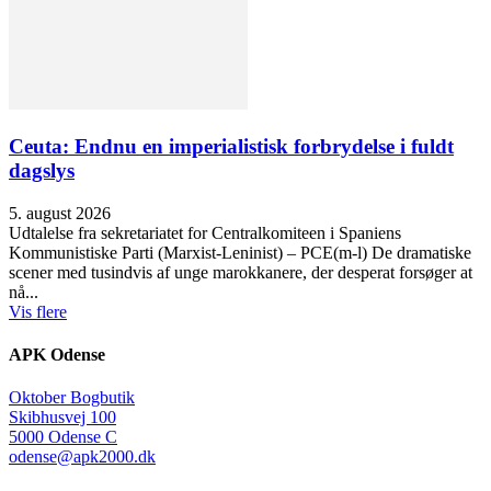
Ceuta: Endnu en imperialistisk forbrydelse i fuldt
dagslys
5. august 2026
Udtalelse fra sekretariatet for Centralkomiteen i Spaniens
Kommunistiske Parti (Marxist-Leninist) – PCE(m-l) De dramatiske
scener med tusindvis af unge marokkanere, der desperat forsøger at
nå...
Vis flere
APK Odense
Oktober Bogbutik
Skibhusvej 100
5000 Odense C
odense@apk2000.dk