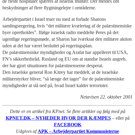
de fleste hospitaler spærres af israelsk militær. Der meldes om
beskydninger af flere flygtningelejre i områderne.
Arbejderpartiet i Israel truer nu med at forlade Sharons
samlingsregering, hvis “det militære kvælertag af de palæstinensiske
byer opretholdes”. Ifølge israelsk radio meddelte Peres på det
ugentlige regeringsmøde, at Sharon har iværksat den militære aktion
uden at det har været besluttet på regeringsplan.
De palæstinensiske myndigheder og Arafat har appelleret til USA,
FN’s sikkerhedsråd, Rusland og EU om at standse Israels angreb,
der har gjort situationen for palæstinenserne desperat.
Den israelske general Ron Kitrey har meddelt, at de israelske
militærstyrker bliver, “så længe det tager” for de palæstinensiske
myndigheder at slå ned på, hvad Israel kalder terrorister.
Netavisen 22. oktober 2001
Dette er en artikel fra KPnet. Se flere artikler og følg med på
KPNET.DK – NYHEDER HVOR DER KÆMPES
– eller på
FACEBOOK
Udgives af
APK – Arbejderpartiet Kommunisterne