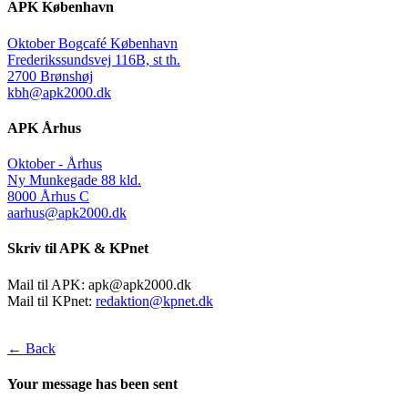
APK København
Oktober Bogcafé København
Frederikssundsvej 116B, st th.
2700 Brønshøj
kbh@apk2000.dk
APK Århus
Oktober - Århus
Ny Munkegade 88 kld.
8000 Århus C
aarhus@apk2000.dk
Skriv til APK & KPnet
Mail til APK:
apk@apk2000.dk
Mail til KPnet:
redaktion@kpnet.dk
← Back
Your message has been sent