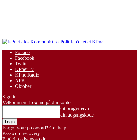
KPnet
Forside
Facebook
Twitter
KPnetTV
KPnetRadio
APK
Oktober
Sign in
Velkommen! Log ind på din konto
dit brugernavn
din adgangskode
Forgot your password? Get help
Password recovery
Find din adgangskode