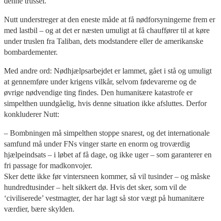
denne trussel.
Nutt understreger at den eneste måde at få nødforsyningerne frem er
med lastbil – og at det er næsten umuligt at få chauffører til at køre
under truslen fra Taliban, dets modstandere eller de amerikanske
bombardementer.
Med andre ord: Nødhjælpsarbejdet er lammet, gået i stå og umuligt
at gennemføre under krigens vilkår, selvom fødevarerne og de
øvrige nødvendige ting findes. Den humanitære katastrofe er
simpelthen uundgåelig, hvis denne situation ikke afsluttes. Derfor
konkluderer Nutt:
– Bombningen må simpelthen stoppe snarest, og det internationale
samfund må under FNs vinger starte en enorm og troværdig
hjælpeindsats – i løbet af få dage, og ikke uger – som garanterer en
fri passage for madkonvojer.
Sker dette ikke før vintersneen kommer, så vil tusinder – og måske
hundredtusinder – helt sikkert dø. Hvis det sker, som vil de
‘civiliserede’ vestmagter, der har lagt så stor vægt på humanitære
værdier, bære skylden.