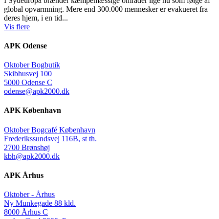
I Sydeuropa brænder kæmpemæssige områder lige nu som følge af
global opvarmning. Mere end 300.000 mennesker er evakueret fra
deres hjem, i en tid...
Vis flere
APK Odense
Oktober Bogbutik
Skibhusvej 100
5000 Odense C
odense@apk2000.dk
APK København
Oktober Bogcafé København
Frederikssundsvej 116B, st th.
2700 Brønshøj
kbh@apk2000.dk
APK Århus
Oktober - Århus
Ny Munkegade 88 kld.
8000 Århus C