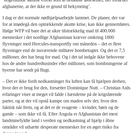
afghanerne, at der ikke er grund til bekymring’.
I dag er det normale nødhjælpsarbejde lammet. De planer, der var
for at imødegå den optrækkende akutte krise, kan ikke gennemføres.
Ifølge WFP vil bare det at sikre tilstrækkelig mad til 400.000
mennesker i det nordlige Afghanistan kræver omkring 1800
flyvninger med Hercules-transportfly om måneden – det er flere
flyvninger end de nuværende militære bombetogter. Og det er 7,5
millioner, der har brug for mad. Og i det tal indgår ikke behovene
hos de andre hundredtusinder eller millioner, som bombningerne af
byerne har sendt på flugt.
– Det er ikke fordi nedkastninger fra luften kan få hjælpen derhen,
hvor der er brug for den, forsætter Dominique Nutt. – Christian Aids
erfaringer viser at meget vil falde i hænderne på de krigsførende
parter, og at der vil opstå kampe om maden selv der, hvor den
faktisk når frem, og at det er de svageste – kvinder, børn og de
gamle – som ikke vil få. Efter Angola er Afghanistan det mest
landminefyldte land i verden og nedkastning af hjælp i åbne
områder vil udsætte desperate mennesker for en øget risiko fra