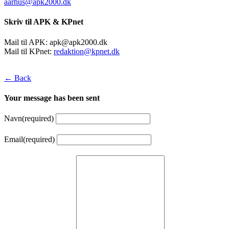
aarhus@apk2000.dk
Skriv til APK & KPnet
Mail til APK:
apk@apk2000.dk
Mail til KPnet:
redaktion@kpnet.dk
← Back
Your message has been sent
Navn
(required)
Email
(required)