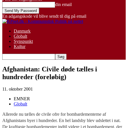
din email
En adgangskode vil blive sendt til dig på email
Danmark
Globalt
Synspunkt
Kultur
Afghanistan: Civile døde tælles i
hundreder (foreløbig)
11. oktober 2001
EMNER
Globalt
Allerede nu tælles de civile ofre for bombardementerne af
Afghanistans byer i hundreder. En hel landsby blev udslettet i nat.
De kraftigste bombardementer indtil videre i et bombardement, der