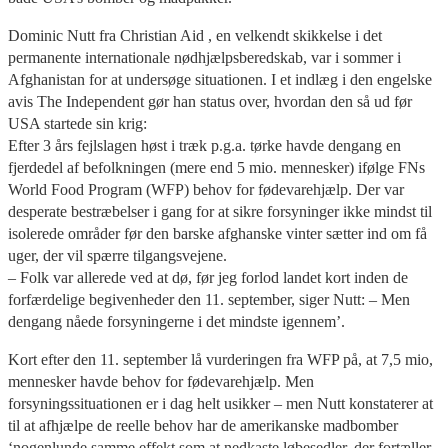
Dominic Nutt fra Christian Aid , en velkendt skikkelse i det
permanente internationale nødhjælpsberedskab, var i sommer i
Afghanistan for at undersøge situationen. I et indlæg i den engelske
avis The Independent gør han status over, hvordan den så ud før
USA startede sin krig:
Efter 3 års fejlslagen høst i træk p.g.a. tørke havde dengang en
fjerdedel af befolkningen (mere end 5 mio. mennesker) ifølge FNs
World Food Program (WFP) behov for fødevarehjælp. Der var
desperate bestræbelser i gang for at sikre forsyninger ikke mindst til
isolerede områder før den barske afghanske vinter sætter ind om få
uger, der vil spærre tilgangsvejene.
– Folk var allerede ved at dø, før jeg forlod landet kort inden de
forfærdelige begivenheder den 11. september, siger Nutt: – Men
dengang nåede forsyningerne i det mindste igennem’.
Kort efter den 11. september lå vurderingen fra WFP på, at 7,5 mio,
mennesker havde behov for fødevarehjælp. Men
forsyningssituationen er i dag helt usikker – men Nutt konstaterer at
til at afhjælpe de reelle behov har de amerikanske madbomber
‘nogenlunde samme effekt som at nedkaste løbesedler, der fortæller