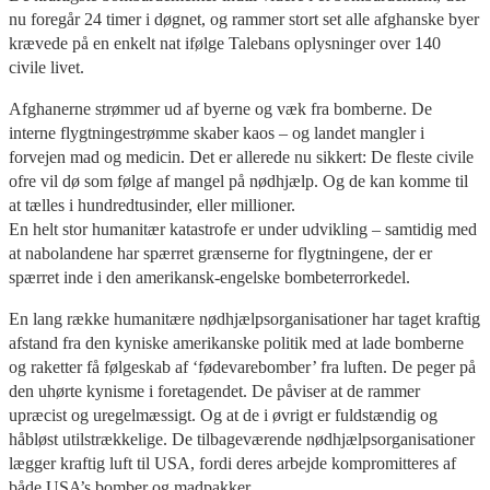
nu foregår 24 timer i døgnet, og rammer stort set alle afghanske byer
krævede på en enkelt nat ifølge Talebans oplysninger over 140
civile livet.
Afghanerne strømmer ud af byerne og væk fra bomberne. De
interne flygtningestrømme skaber kaos – og landet mangler i
forvejen mad og medicin. Det er allerede nu sikkert: De fleste civile
ofre vil dø som følge af mangel på nødhjælp. Og de kan komme til
at tælles i hundredtusinder, eller millioner.
En helt stor humanitær katastrofe er under udvikling – samtidig med
at nabolandene har spærret grænserne for flygtningene, der er
spærret inde i den amerikansk-engelske bombeterrorkedel.
En lang række humanitære nødhjælpsorganisationer har taget kraftig
afstand fra den kyniske amerikanske politik med at lade bomberne
og raketter få følgeskab af ‘fødevarebomber’ fra luften. De peger på
den uhørte kynisme i foretagendet. De påviser at de rammer
upræcist og uregelmæssigt. Og at de i øvrigt er fuldstændig og
håbløst utilstrækkelige. De tilbageværende nødhjælpsorganisationer
lægger kraftig luft til USA, fordi deres arbejde kompromitteres af
både USA’s bomber og madpakker.