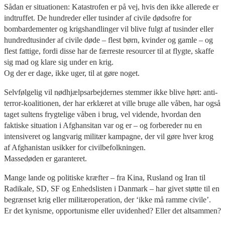
Sådan er situationen: Katastrofen er på vej, hvis den ikke allerede er
indtruffet. De hundreder eller tusinder af civile dødsofre for
bombardementer og krigshandlinger vil blive fulgt af tusinder eller
hundredtusinder af civile døde – flest børn, kvinder og gamle – og
flest fattige, fordi disse har de færreste resourcer til at flygte, skaffe
sig mad og klare sig under en krig.
Og der er dage, ikke uger, til at gøre noget.
Selvfølgelig vil nødhjælpsarbejdernes stemmer ikke blive hørt: anti-
terror-koalitionen, der har erklæret at ville bruge alle våben, har også
taget sultens frygtelige våben i brug, vel vidende, hvordan den
faktiske situation i Afghansitan var og er – og forbereder nu en
intensiveret og langvarig militær kampagne, der vil gøre hver krog
af Afghanistan usikker for civilbefolkningen.
Massedøden er garanteret.
Mange lande og politiske kræfter – fra Kina, Rusland og Iran til
Radikale, SD, SF og Enhedslisten i Danmark – har givet støtte til en
begrænset krig eller militæroperation, der ‘ikke må ramme civile’.
Er det kynisme, opportunisme eller uvidenhed? Eller det altsammen?