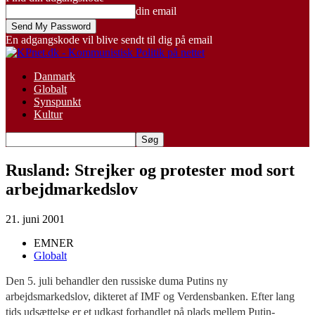
din email
En adgangskode vil blive sendt til dig på email
Danmark
Globalt
Synspunkt
Kultur
Rusland: Strejker og protester mod sort
arbejdmarkedslov
21. juni 2001
EMNER
Globalt
Den 5. juli behandler den russiske duma Putins ny
arbejdsmarkedslov, dikteret af IMF og Verdensbanken. Efter lang
tids udsættelse er et udkast forhandlet på plads mellem Putin-