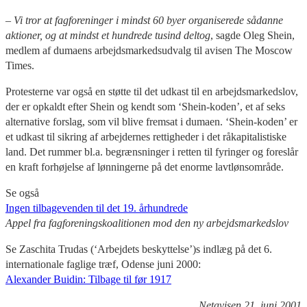
– Vi tror at fagforeninger i mindst 60 byer organiserede sådanne
aktioner, og at mindst et hundrede tusind deltog
, sagde Oleg Shein,
medlem af dumaens arbejdsmarkedsudvalg til avisen The Moscow
Times.
Protesterne var også en støtte til det udkast til en arbejdsmarkedslov,
der er opkaldt efter Shein og kendt som ‘Shein-koden’, et af seks
alternative forslag, som vil blive fremsat i dumaen. ‘Shein-koden’ er
et udkast til sikring af arbejdernes rettigheder i det råkapitalistiske
land. Det rummer bl.a. begrænsninger i retten til fyringer og foreslår
en kraft forhøjelse af lønningerne på det enorme lavtlønsområde.
Se også
Ingen tilbagevenden til det 19. århundrede
Appel fra fagforeningskoalitionen mod den ny arbejdsmarkedslov
Se Zaschita Trudas (‘Arbejdets beskyttelse’)s indlæg på det 6.
internationale faglige træf, Odense juni 2000:
Alexander Buidin: Tilbage til før 1917
Netavisen 21. juni 2001