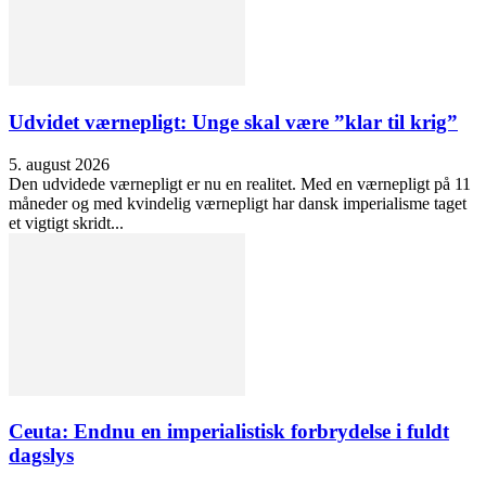
Udvidet værnepligt: Unge skal være ”klar til krig”
5. august 2026
Den udvidede værnepligt er nu en realitet. Med en værnepligt på 11
måneder og med kvindelig værnepligt har dansk imperialisme taget
et vigtigt skridt...
Ceuta: Endnu en imperialistisk forbrydelse i fuldt
dagslys