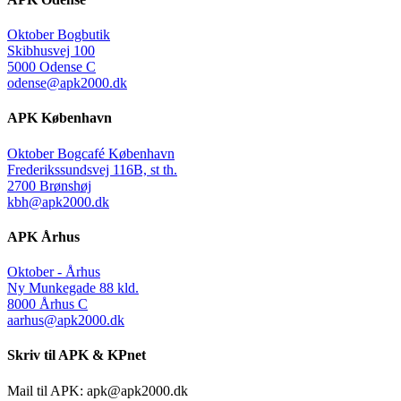
Oktober Bogbutik
Skibhusvej 100
5000 Odense C
odense@apk2000.dk
APK København
Oktober Bogcafé København
Frederikssundsvej 116B, st th.
2700 Brønshøj
kbh@apk2000.dk
APK Århus
Oktober - Århus
Ny Munkegade 88 kld.
8000 Århus C
aarhus@apk2000.dk
Skriv til APK & KPnet
Mail til APK:
apk@apk2000.dk