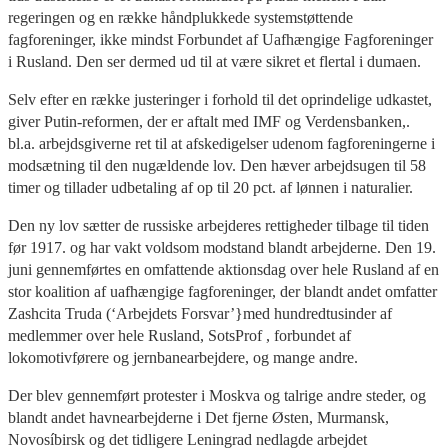
regeringen og en række håndplukkede systemstøttende
fagforeninger, ikke mindst Forbundet af Uafhængige Fagforeninger
i Rusland. Den ser dermed ud til at være sikret et flertal i dumaen.
Selv efter en række justeringer i forhold til det oprindelige udkastet,
giver Putin-reformen, der er aftalt med IMF og Verdensbanken,.
bl.a. arbejdsgiverne ret til at afskedigelser udenom fagforeningerne i
modsætning til den nugældende lov. Den hæver arbejdsugen til 58
timer og tillader udbetaling af op til 20 pct. af lønnen i naturalier.
Den ny lov sætter de russiske arbejderes rettigheder tilbage til tiden
før 1917. og har vakt voldsom modstand blandt arbejderne. Den 19.
juni gennemførtes en omfattende aktionsdag over hele Rusland af en
stor koalition af uafhængige fagforeninger, der blandt andet omfatter
Zashcita Truda (‘Arbejdets Forsvar’}med hundredtusinder af
medlemmer over hele Rusland, SotsProf , forbundet af
lokomotivførere og jernbanearbejdere, og mange andre.
Der blev gennemført protester i Moskva og talrige andre steder, og
blandt andet havnearbejderne i Det fjerne Østen, Murmansk,
Novosíbirsk og det tidligere Leningrad nedlagde arbejdet