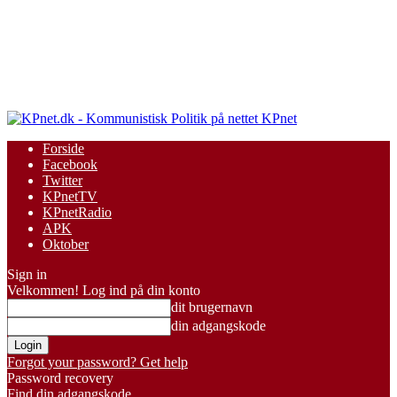
KPnet
Forside
Facebook
Twitter
KPnetTV
KPnetRadio
APK
Oktober
Sign in
Velkommen! Log ind på din konto
dit brugernavn
din adgangskode
Forgot your password? Get help
Password recovery
Find din adgangskode