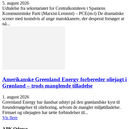
5. august 2026
Udtalelse fra sekretariatet for Centralkomiteen i Spaniens
Kommunistiske Parti (Marxist-Leninist) – PCE(m-l) De dramatiske
scener med tusindvis af unge marokkanere, der desperat forsøger at
nå...
Amerikanske Greenland Energy forbereder oliejagt i
Grønland – trods manglende tilladelse
1. august 2026
Greenland Energy har ilandsat udstyr på den grønlandske kyst til
forundersøgelser til olieboring, selvom de mangler miljøtilladelse.
Firmaet og oliejagten har tætte forbindelser til...
Vis flere
APK Odense