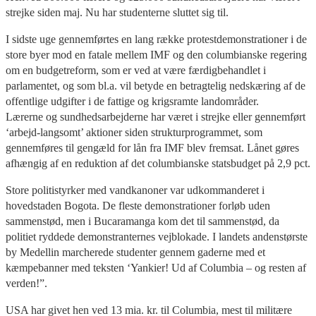
strejke siden maj. Nu har studenterne sluttet sig til.
I sidste uge gennemførtes en lang række protestdemonstrationer i de
store byer mod en fatale mellem IMF og den columbianske regering
om en budgetreform, som er ved at være færdigbehandlet i
parlamentet, og som bl.a. vil betyde en betragtelig nedskæring af de
offentlige udgifter i de fattige og krigsramte landområder.
Lærerne og sundhedsarbejderne har været i strejke eller gennemført
‘arbejd-langsomt’ aktioner siden strukturprogrammet, som
gennemføres til gengæld for lån fra IMF blev fremsat. Lånet gøres
afhængig af en reduktion af det columbianske statsbudget på 2,9 pct.
Store politistyrker med vandkanoner var udkommanderet i
hovedstaden Bogota. De fleste demonstrationer forløb uden
sammenstød, men i Bucaramanga kom det til sammenstød, da
politiet ryddede demonstranternes vejblokade. I landets andenstørste
by Medellin marcherede studenter gennem gaderne med et
kæmpebanner med teksten ‘Yankier! Ud af Columbia – og resten af
verden!”.
USA har givet hen ved 13 mia. kr. til Columbia, mest til militære