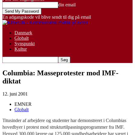
din email
En adgangskode vil blive sendt til dig på email
Danmark
Globalt
Synspunkt
Kultur
Columbia: Masseprotester mod IMF-
diktat
12. juni 2001
EMNER
Globalt
Titusinder af arbejdere og studenter har demonstreret i Columbias
hovedbyer i protest mod strukturtilpasningsprogrammer fra IMF.
Henved 300.000 lærere og 125.000 sundhedsarbejdere har været i