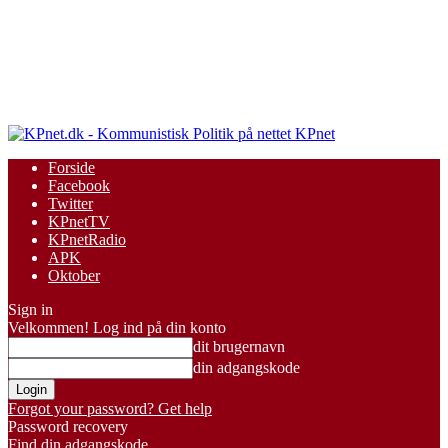
KPnet
Forside
Facebook
Twitter
KPnetTV
KPnetRadio
APK
Oktober
Sign in
Velkommen! Log ind på din konto
dit brugernavn
din adgangskode
Forgot your password? Get help
Password recovery
Find din adgangskode