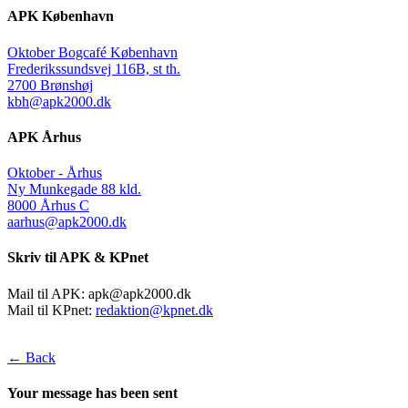
APK København
Oktober Bogcafé København
Frederikssundsvej 116B, st th.
2700 Brønshøj
kbh@apk2000.dk
APK Århus
Oktober - Århus
Ny Munkegade 88 kld.
8000 Århus C
aarhus@apk2000.dk
Skriv til APK & KPnet
Mail til APK:
apk@apk2000.dk
Mail til KPnet:
redaktion@kpnet.dk
← Back
Your message has been sent