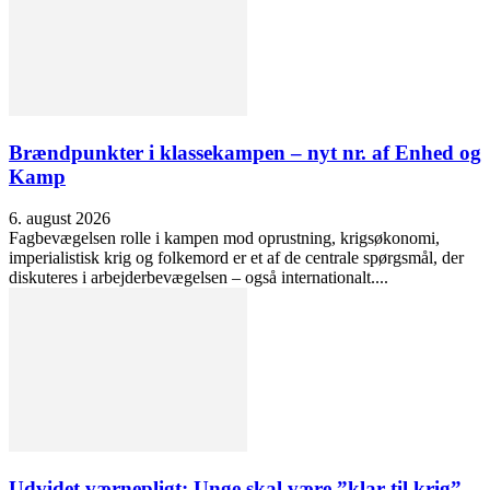
Brændpunkter i klassekampen – nyt nr. af Enhed og
Kamp
6. august 2026
Fagbevægelsen rolle i kampen mod oprustning, krigsøkonomi,
imperialistisk krig og folkemord er et af de centrale spørgsmål, der
diskuteres i arbejderbevægelsen – også internationalt....
Udvidet værnepligt: Unge skal være ”klar til krig”