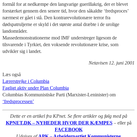
formål for at nedkæmpe den langvarige guerillakrig, der er blevet
forstærket gennem den senere tid, hvor den såkaldte ‘fredsproces’
nærmest er gået i stå. Den kontrarevolutionære terror fra
dødspatruljerne er skyld i det største antal dræbte i de urolige
landområder.
Massedemonstrationerne mod IMF understreger ligesom de
tilsvarende i Tyrkiet, den voksende revolutionære krise, som
udvikler sig i landet.
Netavisen 12. juni 2001
Læs også
Lærerstrejke i Columbia
Fagligt aktiv under Plan Columbia
Columbias Kommunistiske Parti (Marxister-Leninister) om
‘fredsprocessen’
Dette er en artikel fra KPnet. Se flere artikler og følg med på
KPNET.DK – NYHEDER HVOR DER KÆMPES
– eller på
FACEBOOK
Udgives af
APK – Arbejderpartiet Kommunisterne