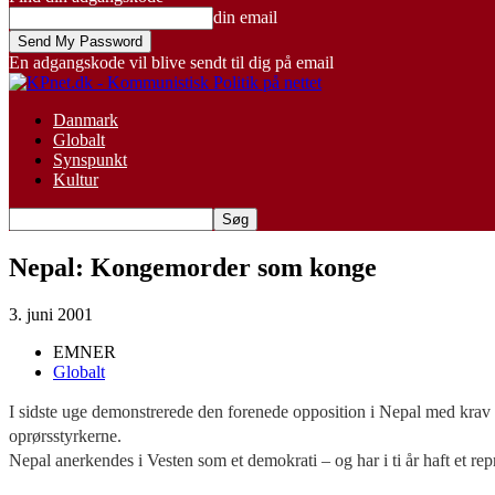
din email
En adgangskode vil blive sendt til dig på email
Danmark
Globalt
Synspunkt
Kultur
Nepal: Kongemorder som konge
3. juni 2001
EMNER
Globalt
I sidste uge demonstrerede den forenede opposition i Nepal med krav 
oprørsstyrkerne.
Nepal anerkendes i Vesten som et demokrati – og har i ti år haft et re