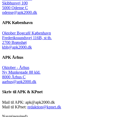
Skibhusvej 100
5000 Odense C
odense@apk2000.dk
APK København
Oktober Bogcafé København
Frederikssundsvej 116B, st th.
2700 Brønshøj
kbh@apk2000.dk
APK Århus
Oktober - Århus
Ny Munkegade 88 kld.
8000 Århus C
aarhus@apk2000.dk
Skriv til APK & KPnet
Mail til APK:
apk@apk2000.dk
Mail til KPnet:
redaktion@kpnet.dk
Navn
(required)