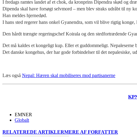
I fredags ramtes landet af et chok, da kronprins Dipendra skød og dr
Dipenda skal have forsøgt selvmord – men blev straks udråbt til ny k
Han meldes hjernedød.
I hans sted regerer hans onkel Gyanendra, som vil blive rigtig konge, 
Den hårdt trængte regeringschef Koirala og den stedfortrædende Gyan
Det må kaldes et kongeligt kup. Eller et guddommeligt. Nepaleserne b
Det danske kongehus, der har gode forbindelser til det nepalesiske, ud
Læs også
Nepal: Hæren skal mobiliseres mod partisanerne
KP
EMNER
Globalt
RELATEREDE ARTIKLER
MERE AF FORFATTER