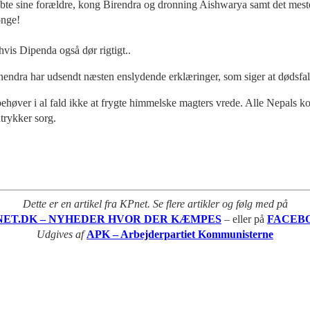
æbte sine forældre, kong Birendra og dronning Aishwarya samt det mest
onge!
hvis Dipenda også dør rigtigt..
endra har udsendt næsten enslydende erklæringer, som siger at dødsfal
ehøver i al fald ikke at frygte himmelske magters vrede. Alle Nepals k
trykker sorg.
Dette er en artikel fra KPnet. Se flere artikler og følg med på
NET.DK – NYHEDER HVOR DER KÆMPES
– eller på
FACEB
Udgives af
APK – Arbejderpartiet Kommunisterne