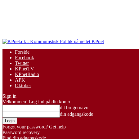
KPnet
Forside
Facebook
Twitter
KPnetTV
KPnetRadio
APK
Oktober
Sign in
Velkommen! Log ind på din konto
dit brugernavn
din adgangskode
Forgot your password? Get help
Password recovery
Find din adgangskode