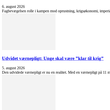
6. august 2026
Fagbevægelsen rolle i kampen mod oprustning, krigsøkonomi, imperialis
Udvidet værnepligt: Unge skal være ”klar til krig”
5. august 2026
Den udvidede værnepligt er nu en realitet. Med en værnepligt på 11 må