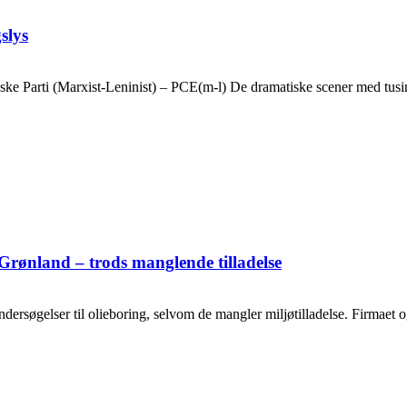
slys
ske Parti (Marxist-Leninist) – PCE(m-l) De dramatiske scener med tusin
Grønland – trods manglende tilladelse
ersøgelser til olieboring, selvom de mangler miljøtilladelse. Firmaet og o