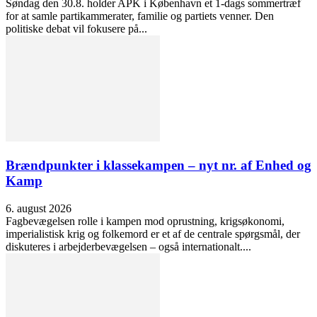
Søndag den 30.8. holder APK i København et 1-dags sommertræf
for at samle partikammerater, familie og partiets venner. Den
politiske debat vil fokusere på...
Brændpunkter i klassekampen – nyt nr. af Enhed og
Kamp
6. august 2026
Fagbevægelsen rolle i kampen mod oprustning, krigsøkonomi,
imperialistisk krig og folkemord er et af de centrale spørgsmål, der
diskuteres i arbejderbevægelsen – også internationalt....