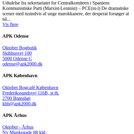
Udtalelse fra sekretariatet for Centralkomiteen i Spaniens
Kommunistiske Parti (Marxist-Leninist) – PCE(m-l) De dramatiske
scener med tusindvis af unge marokkanere, der desperat forsøger at
nå...
Vis flere
APK Odense
Oktober Bogbutik
Skibhusvej 100
5000 Odense C
odense@apk2000.dk
APK København
Oktober Bogcafé København
Frederikssundsvej 116B, st th.
2700 Brønshøj
kbh@apk2000.dk
APK Århus
Oktober - Århus
Ny Munkegade 88 kld.