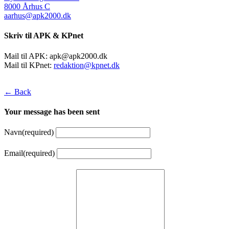
8000 Århus C
aarhus@apk2000.dk
Skriv til APK & KPnet
Mail til APK:
apk@apk2000.dk
Mail til KPnet:
redaktion@kpnet.dk
← Back
Your message has been sent
Navn
(required)
Email
(required)