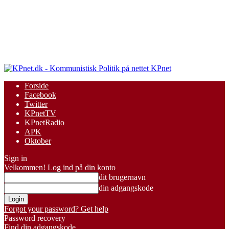
KPnet
Forside
Facebook
Twitter
KPnetTV
KPnetRadio
APK
Oktober
Sign in
Velkommen! Log ind på din konto
dit brugernavn
din adgangskode
Forgot your password? Get help
Password recovery
Find din adgangskode