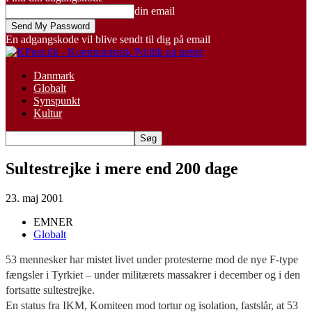
din email
En adgangskode vil blive sendt til dig på email
Danmark
Globalt
Synspunkt
Kultur
Sultestrejke i mere end 200 dage
23. maj 2001
EMNER
Globalt
53 mennesker har mistet livet under protesterne mod de nye F-type
fængsler i Tyrkiet – under militærets massakrer i december og i den
fortsatte sultestrejke.
En status fra IKM, Komiteen mod tortur og isolation, fastslår, at 53