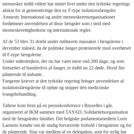
mennesker indtil videre har mistet livet under den tyrkiske regerings
aktion for at gennemtvinge den ny F-type isolationsfængsler.
Amnesty International og andre menneskeretsorganisationer
fordømmer anvendelsen af disse fængsler som i strid med
menneskerettighederne og internationale regler.
Af de 53 blev 31 dræbt under militærets massakre i fængslerne i
december måned, da de politiske fanger protesterede mod overførsel
til F-type fængslerne.
Under sultestrejken, der nu har varet mere end 200 dage, og som
fortsættes af hundredvis af fanger, er indtil nu 22 døde. Heraf fire
pårørende til indsatte.
Fangerne kræver at den tyrkiske regering bringer anvendelsen af
isolationsfængslerne til ophør og stopper den medicinske
tvangsbehandling.
Tallene kom frem på en pressekonference i Bruxelles i går,
organiseret af IKM sammen med TAYAD, Solidaritetsorganisation
med de fængsledes familier. Det belgiske parlamentsmedlem Leen
Laenens fortalte om de stadig forværrede forhold i fængslerne og for
de pårørende. Han var medlem af en delegation, som for nylig har