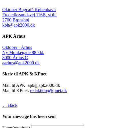
Oktober Bogcafé København
Frederikssundsvej 116B, st th.
2700 Brønshøj
kbh@apk2000.dk
APK Århus
Oktober - Århus
Ny Munkegade 88 kld.
8000 Århus C
aarhus@apk2000.dk
Skriv til APK & KPnet
Mail til APK:
apk@apk2000.dk
Mail til KPnet:
redaktion@kpnet.dk
← Back
Your message has been sent
Navn
(required)