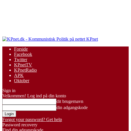
KPnet
Forside
Facebook
Twitter
KPnetTV
KPnetRadio
APK
Oktober
Sign in
Velkommen! Log ind på din konto
dit brugernavn
din adgangskode
Forgot your password? Get help
Password recovery
Find din adgangskode