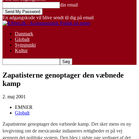
din email
En adgangskode vil blive sendt til dig på email
Danmark
Globalt
Synspunkt
Kultur
Zapatisterne genoptager den væbnede
kamp
2. maj 2001
EMNER
Globalt
Zapatisterne genoptager den væbnede kamp. Det sker mens en ny
lovgivning om de mexicanske indianeres rettigheder er på vej
gennem det politiske system. Den blev i sidste uge vedtaget af det