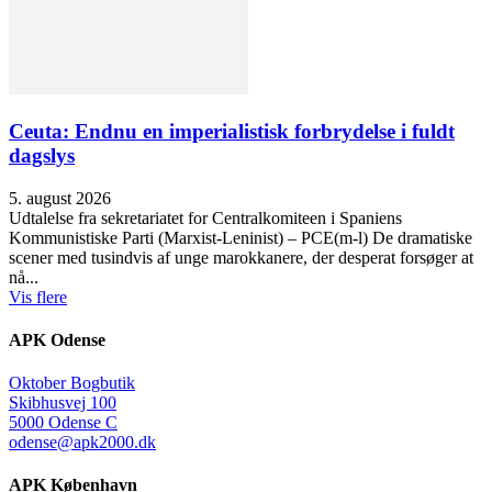
Ceuta: Endnu en imperialistisk forbrydelse i fuldt
dagslys
5. august 2026
Udtalelse fra sekretariatet for Centralkomiteen i Spaniens
Kommunistiske Parti (Marxist-Leninist) – PCE(m-l) De dramatiske
scener med tusindvis af unge marokkanere, der desperat forsøger at
nå...
Vis flere
APK Odense
Oktober Bogbutik
Skibhusvej 100
5000 Odense C
odense@apk2000.dk
APK København