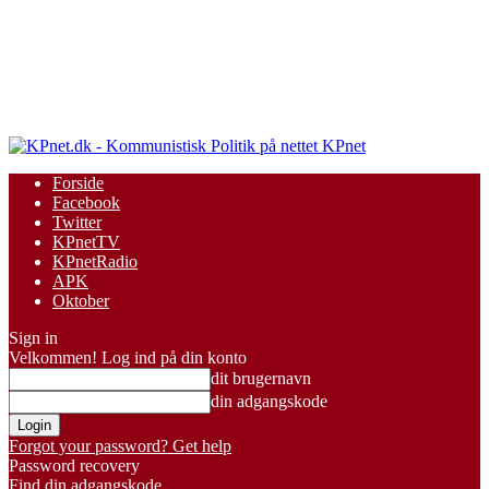
KPnet
Forside
Facebook
Twitter
KPnetTV
KPnetRadio
APK
Oktober
Sign in
Velkommen! Log ind på din konto
dit brugernavn
din adgangskode
Forgot your password? Get help
Password recovery
Find din adgangskode