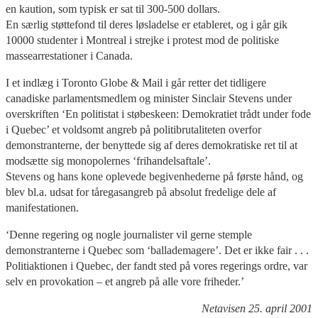
en kaution, som typisk er sat til 300-500 dollars.
En særlig støttefond til deres løsladelse er etableret, og i går gik
10000 studenter i Montreal i strejke i protest mod de politiske
massearrestationer i Canada.
I et indlæg i Toronto Globe & Mail i går retter det tidligere
canadiske parlamentsmedlem og minister Sinclair Stevens under
overskriften ‘En politistat i støbeskeen: Demokratiet trådt under fode
i Quebec’ et voldsomt angreb på politibrutaliteten overfor
demonstranterne, der benyttede sig af deres demokratiske ret til at
modsætte sig monopolernes ‘frihandelsaftale’.
Stevens og hans kone oplevede begivenhederne på første hånd, og
blev bl.a. udsat for tåregasangreb på absolut fredelige dele af
manifestationen.
‘Denne regering og nogle journalister vil gerne stemple
demonstranterne i Quebec som ‘ballademagere’. Det er ikke fair . . .
Politiaktionen i Quebec, der fandt sted på vores regerings ordre, var
selv en provokation – et angreb på alle vore friheder.’
Netavisen 25. april 2001