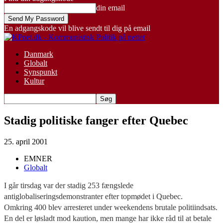
din email
En adgangskode vil blive sendt til dig på email
Danmark
Globalt
Synspunkt
Kultur
Stadig politiske fanger efter Quebec
25. april 2001
EMNER
Globalt
I går tirsdag var der stadig 253 fængslede
antiglobaliseringsdemonstranter efter topmødet i Quebec.
Omkring 400 blev arresteret under weekendens brutale politiindsats.
En del er løsladt mod kaution, men mange har ikke råd til at betale