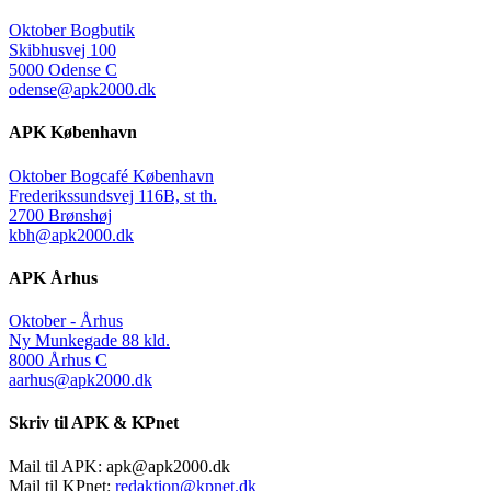
Oktober Bogbutik
Skibhusvej 100
5000 Odense C
odense@apk2000.dk
APK København
Oktober Bogcafé København
Frederikssundsvej 116B, st th.
2700 Brønshøj
kbh@apk2000.dk
APK Århus
Oktober - Århus
Ny Munkegade 88 kld.
8000 Århus C
aarhus@apk2000.dk
Skriv til APK & KPnet
Mail til APK:
apk@apk2000.dk
Mail til KPnet:
redaktion@kpnet.dk