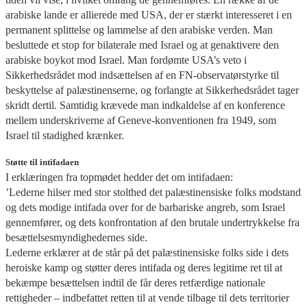
arabiske lande er allierede med USA, der er stærkt interesseret i en
permanent splittelse og lammelse af den arabiske verden. Man
besluttede et stop for bilaterale med Israel og at genaktivere den
arabiske boykot mod Israel. Man fordømte USA’s veto i
Sikkerhedsrådet mod indsættelsen af en FN-observatørstyrke til
beskyttelse af palæstinenserne, og forlangte at Sikkerhedsrådet tager
skridt dertil. Samtidig krævede man indkaldelse af en konference
mellem underskriverne af Geneve-konventionen fra 1949, som
Israel til stadighed krænker.
Støtte til intifadaen
I erklæringen fra topmødet hedder det om intifadaen:
’Lederne hilser med stor stolthed det palæstinensiske folks modstand
og dets modige intifada over for de barbariske angreb, som Israel
gennemfører, og dets konfrontation af den brutale undertrykkelse fra
besættelsesmyndighedernes side.
Lederne erklærer at de står på det palæstinensiske folks side i dets
heroiske kamp og støtter deres intifada og deres legitime ret til at
bekæmpe besættelsen indtil de får deres retfærdige nationale
rettigheder – indbefattet retten til at vende tilbage til dets territorier