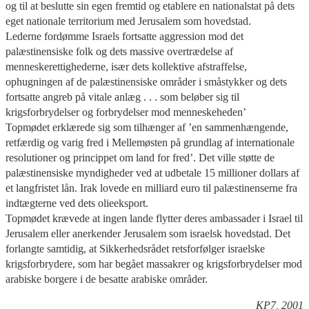
og til at beslutte sin egen fremtid og etablere en nationalstat på dets
eget nationale territorium med Jerusalem som hovedstad.
Lederne fordømme Israels fortsatte aggression mod det
palæstinensiske folk og dets massive overtrædelse af
menneskerettighederne, især dets kollektive afstraffelse,
ophugningen af de palæstinensiske områder i småstykker og dets
fortsatte angreb på vitale anlæg . . . som beløber sig til
krigsforbrydelser og forbrydelser mod menneskeheden’
Topmødet erklærede sig som tilhænger af ’en sammenhængende,
retfærdig og varig fred i Mellemøsten på grundlag af internationale
resolutioner og princippet om land for fred’. Det ville støtte de
palæstinensiske myndigheder ved at udbetale 15 millioner dollars af
et langfristet lån. Irak lovede en milliard euro til palæstinenserne fra
indtægterne ved dets olieeksport.
Topmødet krævede at ingen lande flytter deres ambassader i Israel til
Jerusalem eller anerkender Jerusalem som israelsk hovedstad. Det
forlangte samtidig, at Sikkerhedsrådet retsforfølger israelske
krigsforbrydere, som har begået massakrer og krigsforbrydelser mod
arabiske borgere i de besatte arabiske områder.
KP7, 2001