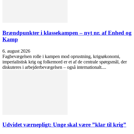
Brændpunkter i klassekampen – nyt nr. af Enhed og
Kamp
6. august 2026
Fagbevægelsen rolle i kampen mod oprustning, krigsøkonomi,
imperialistisk krig og folkemord er et af de centrale spørgsmål, der
diskuteres i arbejderbevægelsen – også internationalt....
Udvidet værnepligt: Unge skal være ”klar til krig”