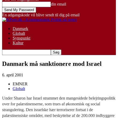
din email
En adgangskode vil blive sendt til dig på email
Danmark
Globalt
Synspunkt
Kultur
Danmark må sanktionere mod Israel
6. april 2001
EMNER
Globalt
Under Sharon har Israel strammet den mangesidede belejringspolitik
over for palæstinenserne, som trues af økonomisk og social
strangulering. Den israelske hær terroriserer fortsat i de
palæstinensiske områder, med beskyttelse af de 200.000 indbyggere