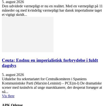
5. august 2026
Den udvidede værnepligt er nu en realitet. Med en værnepligt på 11
måneder og med kvindelig værnepligt har dansk imperialisme taget
et vigtigt skridt...
Ceuta: Endnu en imperialistisk forbrydelse i fuldt
dagslys
5. august 2026
Udtalelse fra sekretariatet for Centralkomiteen i Spaniens
Kommunistiske Parti (Marxist-Leninist) – PCE(m-l) De dramatiske
scener med tusindvis af unge marokkanere, der desperat forsøger at
nå...
Vis flere
APK Odense