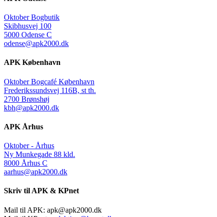
Oktober Bogbutik
Skibhusvej 100
5000 Odense C
odense@apk2000.dk
APK København
Oktober Bogcafé København
Frederikssundsvej 116B, st th.
2700 Brønshøj
kbh@apk2000.dk
APK Århus
Oktober - Århus
Ny Munkegade 88 kld.
8000 Århus C
aarhus@apk2000.dk
Skriv til APK & KPnet
Mail til APK:
apk@apk2000.dk