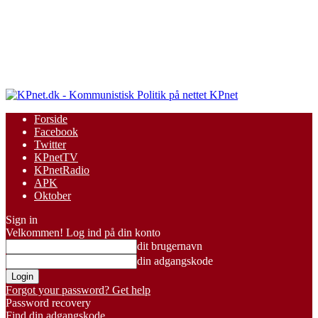
KPnet
Forside
Facebook
Twitter
KPnetTV
KPnetRadio
APK
Oktober
Sign in
Velkommen! Log ind på din konto
dit brugernavn
din adgangskode
Forgot your password? Get help
Password recovery
Find din adgangskode