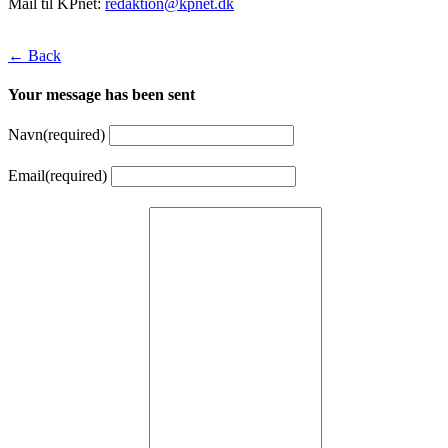
Mail til KPnet:
redaktion@kpnet.dk
← Back
Your message has been sent
Navn
(required)
Email
(required)