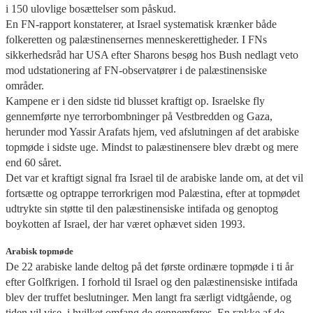
i 150 ulovlige bosættelser som påskud.
En FN-rapport konstaterer, at Israel systematisk krænker både
folkeretten og palæstinensernes menneskerettigheder. I FNs
sikkerhedsråd har USA efter Sharons besøg hos Bush nedlagt veto
mod udstationering af FN-observatører i de palæstinensiske
områder.
Kampene er i den sidste tid blusset kraftigt op. Israelske fly
gennemførte nye terrorbombninger på Vestbredden og Gaza,
herunder mod Yassir Arafats hjem, ved afslutningen af det arabiske
topmøde i sidste uge. Mindst to palæstinensere blev dræbt og mere
end 60 såret.
Det var et kraftigt signal fra Israel til de arabiske lande om, at det vil
fortsætte og optrappe terrorkrigen mod Palæstina, efter at topmødet
udtrykte sin støtte til den palæstinensiske intifada og genoptog
boykotten af Israel, der har været ophævet siden 1993.
Arabisk topmøde
De 22 arabiske lande deltog på det første ordinære topmøde i ti år
efter Golfkrigen. I forhold til Israel og den palæstinensiske intifada
blev der truffet beslutninger. Men langt fra særligt vidtgående, og
tiden vil vise, i hvilket omfang de gennemføres. En række af de