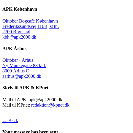
APK København
Oktober Bogcafé København
Frederikssundsvej 116B, st th.
2700 Brønshøj
kbh@apk2000.dk
APK Århus
Oktober - Århus
Ny Munkegade 88 kld.
8000 Århus C
aarhus@apk2000.dk
Skriv til APK & KPnet
Mail til APK:
apk@apk2000.dk
Mail til KPnet:
redaktion@kpnet.dk
← Back
Your message has been sent