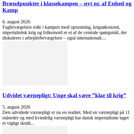
Brændpunkter i klassekampen – nyt nr. af Enhed og
Kamp
6. august 2026
Fagbevægelsen rolle i kampen mod oprustning, krigsøkonomi,
imperialistisk krig og folkemord er et af de centrale spørgsmål, der
diskuteres i arbejderbevægelsen – også internationalt....
Udvidet værnepligt: Unge skal være ”klar til krig”
5. august 2026
Den udvidede værnepligt er nu en realitet. Med en værnepligt på 11
måneder og med kvindelig værnepligt har dansk imperialisme taget
et vigtigt skridt...