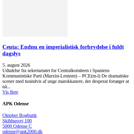
Ceuta: Endnu en imperialistisk forbrydelse i fuldt
dagslys
5. august 2026
Udtalelse fra sekretariatet for Centralkomiteen i Spaniens
Kommunistiske Parti (Marxist-Leninist) – PCE(m-l) De dramatiske
scener med tusindvis af unge marokkanere, der desperat forsøger at
nå...
Vis flere
APK Odense
Oktober Bogbutik
Skibhusvej 100
5000 Odense C
odense@apk2000.dk