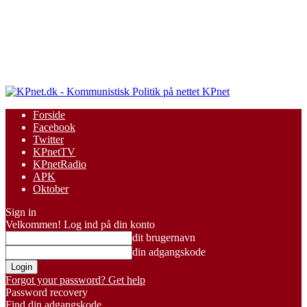
KPnet
Forside
Facebook
Twitter
KPnetTV
KPnetRadio
APK
Oktober
Sign in
Velkommen! Log ind på din konto
dit brugernavn
din adgangskode
Forgot your password? Get help
Password recovery
Find din adgangskode