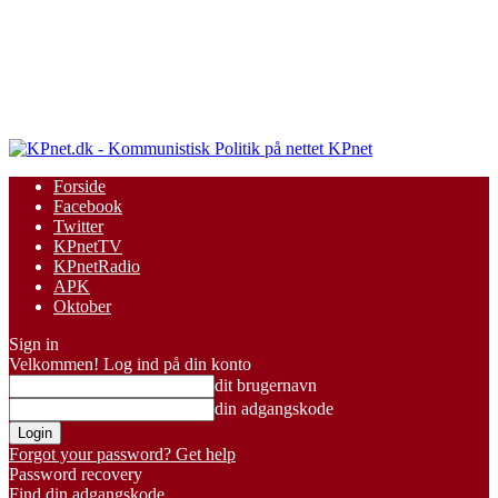
KPnet
Forside
Facebook
Twitter
KPnetTV
KPnetRadio
APK
Oktober
Sign in
Velkommen! Log ind på din konto
dit brugernavn
din adgangskode
Forgot your password? Get help
Password recovery
Find din adgangskode