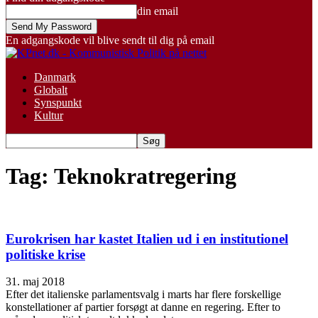
din email
En adgangskode vil blive sendt til dig på email
Danmark
Globalt
Synspunkt
Kultur
Tag: Teknokratregering
Eurokrisen har kastet Italien ud i en institutionel
politiske krise
31. maj 2018
Efter det italienske parlamentsvalg i marts har flere forskellige
konstellationer af partier forsøgt at danne en regering. Efter to