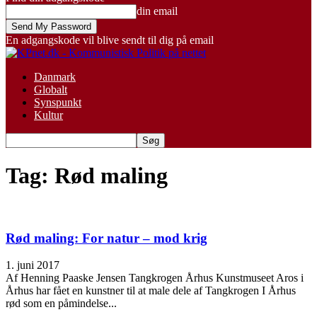
din email
En adgangskode vil blive sendt til dig på email
Danmark
Globalt
Synspunkt
Kultur
Tag: Rød maling
Rød maling: For natur – mod krig
1. juni 2017
Af Henning Paaske Jensen Tangkrogen Århus Kunstmuseet Aros i
Århus har fået en kunstner til at male dele af Tangkrogen I Århus
rød som en påmindelse...