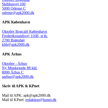
Skibhusvej 100
5000 Odense C
odense@apk2000.dk
APK København
Oktober Bogcafé København
Frederikssundsvej 116B, st th.
2700 Brønshøj
kbh@apk2000.dk
APK Århus
Oktober - Århus
Ny Munkegade 88 kld.
8000 Århus C
aarhus@apk2000.dk
Skriv til APK & KPnet
Mail til APK:
apk@apk2000.dk
Mail til KPnet:
redaktion@kpnet.dk