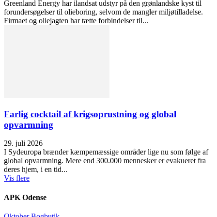
Greenland Energy har ilandsat udstyr på den grønlandske kyst til
forundersøgelser til olieboring, selvom de mangler miljøtilladelse.
Firmaet og oliejagten har tætte forbindelser til...
Farlig cocktail af krigsoprustning og global
opvarmning
29. juli 2026
I Sydeuropa brænder kæmpemæssige områder lige nu som følge af
global opvarmning. Mere end 300.000 mennesker er evakueret fra
deres hjem, i en tid...
Vis flere
APK Odense
Oktober Bogbutik