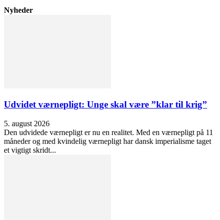
Nyheder
Udvidet værnepligt: Unge skal være ”klar til krig”
5. august 2026
Den udvidede værnepligt er nu en realitet. Med en værnepligt på 11
måneder og med kvindelig værnepligt har dansk imperialisme taget
et vigtigt skridt...