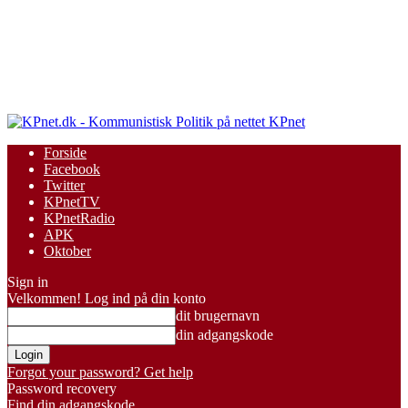
KPnet
Forside
Facebook
Twitter
KPnetTV
KPnetRadio
APK
Oktober
Sign in
Velkommen! Log ind på din konto
dit brugernavn
din adgangskode
Forgot your password? Get help
Password recovery
Find din adgangskode