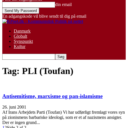
din email
En adgangskode vil blive sendt til dig på email
Danmark
Globalt
Synspunkt
Kultur
Tag: PLI (Toufan)
Antisemitisme, marxisme og pan-islamisme
26. juni 2001
Af Irans Arbejdets Parti (Toufan) Vi har udførligt fremlagt vores syn
på zionismens barbariske ideologi, som er et af nazismens ansigter.
Der er ingen grund...
1
2
Side 2 af 2