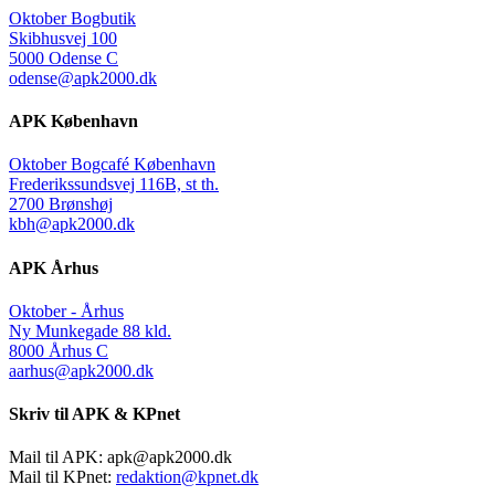
Oktober Bogbutik
Skibhusvej 100
5000 Odense C
odense@apk2000.dk
APK København
Oktober Bogcafé København
Frederikssundsvej 116B, st th.
2700 Brønshøj
kbh@apk2000.dk
APK Århus
Oktober - Århus
Ny Munkegade 88 kld.
8000 Århus C
aarhus@apk2000.dk
Skriv til APK & KPnet
Mail til APK:
apk@apk2000.dk
Mail til KPnet:
redaktion@kpnet.dk