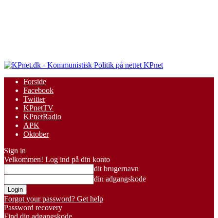
KPnet
Forside
Facebook
Twitter
KPnetTV
KPnetRadio
APK
Oktober
Sign in
Velkommen! Log ind på din konto
dit brugernavn
din adgangskode
Forgot your password? Get help
Password recovery
Find din adgangskode