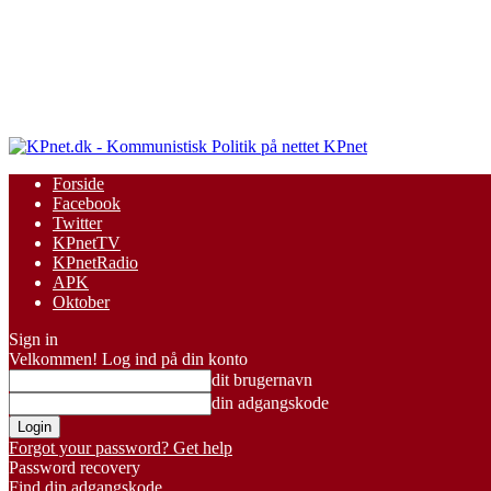
KPnet
Forside
Facebook
Twitter
KPnetTV
KPnetRadio
APK
Oktober
Sign in
Velkommen! Log ind på din konto
dit brugernavn
din adgangskode
Forgot your password? Get help
Password recovery
Find din adgangskode