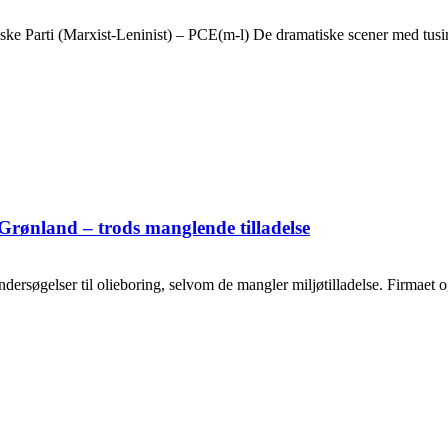
ske Parti (Marxist-Leninist) – PCE(m-l) De dramatiske scener med tusin
Grønland – trods manglende tilladelse
ersøgelser til olieboring, selvom de mangler miljøtilladelse. Firmaet og o