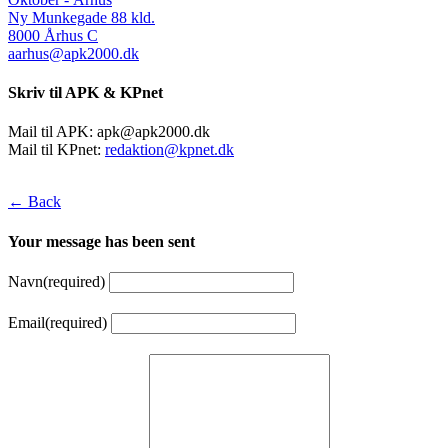
Ny Munkegade 88 kld.
8000 Århus C
aarhus@apk2000.dk
Skriv til APK & KPnet
Mail til APK:
apk@apk2000.dk
Mail til KPnet:
redaktion@kpnet.dk
← Back
Your message has been sent
Navn
(required)
Email
(required)