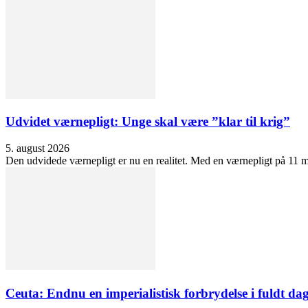
Udvidet værnepligt: Unge skal være ”klar til krig”
5. august 2026
Den udvidede værnepligt er nu en realitet. Med en værnepligt på 11 må
Ceuta: Endnu en imperialistisk forbrydelse i fuldt dag