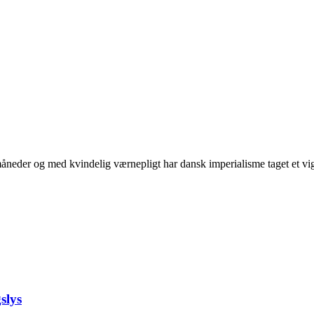
neder og med kvindelig værnepligt har dansk imperialisme taget et vigti
slys