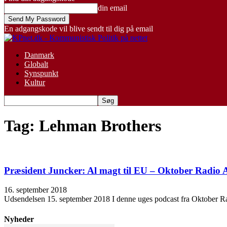
din email
En adgangskode vil blive sendt til dig på email
Danmark
Globalt
Synspunkt
Kultur
Tag: Lehman Brothers
Præsident Juncker: Al magt til EU – Oktober Radio 
16. september 2018
Udsendelsen 15. september 2018 I denne uges podcast fra Oktober Rad
Nyheder