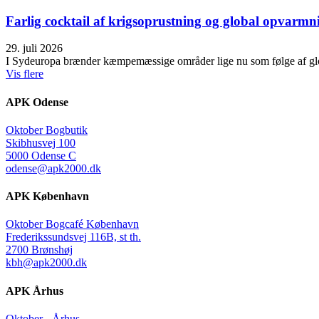
Farlig cocktail af krigsoprustning og global opvarmn
29. juli 2026
I Sydeuropa brænder kæmpemæssige områder lige nu som følge af glob
Vis flere
APK Odense
Oktober Bogbutik
Skibhusvej 100
5000 Odense C
odense@apk2000.dk
APK København
Oktober Bogcafé København
Frederikssundsvej 116B, st th.
2700 Brønshøj
kbh@apk2000.dk
APK Århus
Oktober - Århus