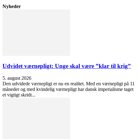
Nyheder
Udvidet værnepligt: Unge skal være ”klar til krig”
5. august 2026
Den udvidede værnepligt er nu en realitet. Med en værnepligt på 11
måneder og med kvindelig værnepligt har dansk imperialisme taget
et vigtigt skridt...