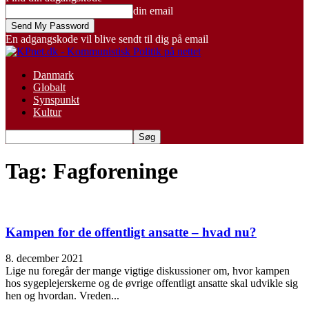
din email
En adgangskode vil blive sendt til dig på email
Danmark
Globalt
Synspunkt
Kultur
Tag: Fagforeninge
Kampen for de offentligt ansatte – hvad nu?
8. december 2021
Lige nu foregår der mange vigtige diskussioner om, hvor kampen
hos sygeplejerskerne og de øvrige offentligt ansatte skal udvikle sig
hen og hvordan. Vreden...