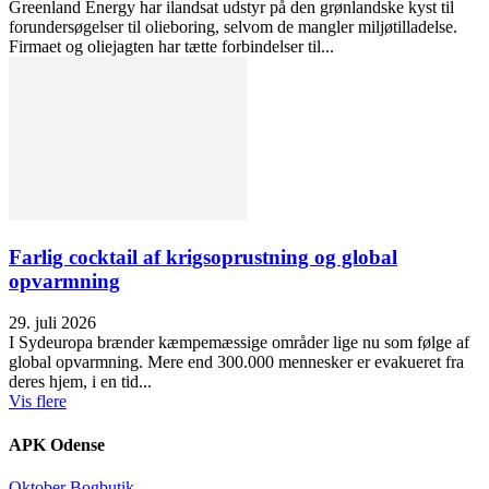
Greenland Energy har ilandsat udstyr på den grønlandske kyst til
forundersøgelser til olieboring, selvom de mangler miljøtilladelse.
Firmaet og oliejagten har tætte forbindelser til...
Farlig cocktail af krigsoprustning og global
opvarmning
29. juli 2026
I Sydeuropa brænder kæmpemæssige områder lige nu som følge af
global opvarmning. Mere end 300.000 mennesker er evakueret fra
deres hjem, i en tid...
Vis flere
APK Odense
Oktober Bogbutik