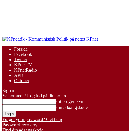
KPnet
Forside
Facebook
Twitter
KPnetTV
KPnetRadio
APK
Oktober
Sign in
Velkommen! Log ind på din konto
dit brugernavn
din adgangskode
Forgot your password? Get help
Password recovery
Find din adgangskode