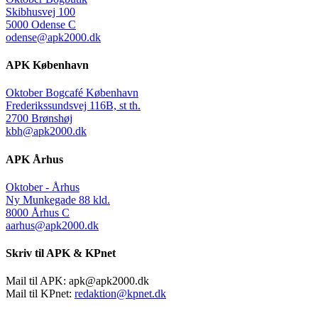
Skibhusvej 100
5000 Odense C
odense@apk2000.dk
APK København
Oktober Bogcafé København
Frederikssundsvej 116B, st th.
2700 Brønshøj
kbh@apk2000.dk
APK Århus
Oktober - Århus
Ny Munkegade 88 kld.
8000 Århus C
aarhus@apk2000.dk
Skriv til APK & KPnet
Mail til APK:
apk@apk2000.dk
Mail til KPnet:
redaktion@kpnet.dk