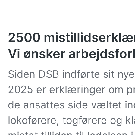
2500 mistillidserklæ
Vi ønsker arbejdsforh
Siden DSB indførte sit nye
2025 er erklæringer om prot
de ansattes side væltet ind
lokoførere, togførere og k