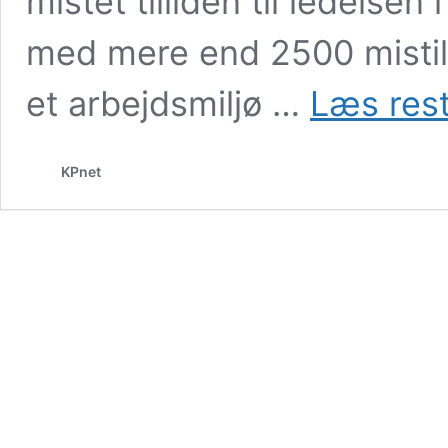
mistet tilliden til ledelse
med mere end 2500 mistill
et arbejdsmiljø …
Læs rest
KPnet