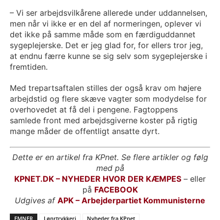
– Vi ser arbejdsvilkårene allerede under uddannelsen,
men når vi ikke er en del af normeringen, oplever vi
det ikke på samme måde som en færdiguddannet
sygeplejerske. Det er jeg glad for, for ellers tror jeg,
at endnu færre kunne se sig selv som sygeplejerske i
fremtiden.
Med trepartsaftalen stilles der også krav om højere
arbejdstid og flere skæve vagter som modydelse for
overhovedet at få del i pengene. Fagtoppens
samlede front med arbejdsgiverne koster på rigtig
mange måder de offentligt ansatte dyrt.
Dette er en artikel fra KPnet. Se flere artikler og følg
med på
KPNET.DK – NYHEDER HVOR DER KÆMPES
– eller
på
FACEBOOK
Udgives af
APK – Arbejderpartiet Kommunisterne
EMNER
Lønrtrykkeri
Nyheder fra KPnet