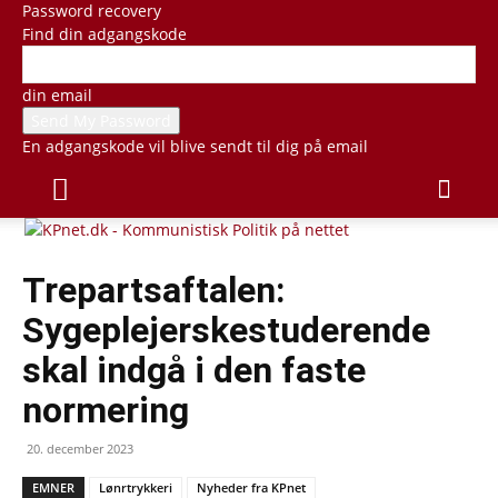
Password recovery
Find din adgangskode
din email
En adgangskode vil blive sendt til dig på email
Trepartsaftalen:
Sygeplejerskestuderende
skal indgå i den faste
normering
20. december 2023
EMNER
Lønrtrykkeri
Nyheder fra KPnet