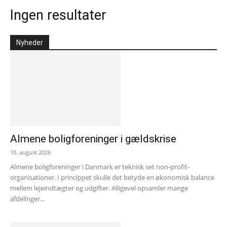
Ingen resultater
Nyheder
Almene boligforeninger i gældskrise
10. august 2026
Almene boligforeninger i Danmark er teknisk set non-profit-
organisationer. I princippet skulle det betyde en økonomisk balance
mellem lejeindtægter og udgifter. Alligevel opsamler mange
afdelinger...