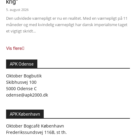
krig”
5. august 2026
Den udvidede værnepligt er nu en realitet. Med en værnepligt på 11
måneder og med kvindelig værnepligt har dansk imperialisme taget
et vigtigt skridt...
Vis flere
APK Odense
Oktober Bogbutik
Skibhusvej 100
5000 Odense C
odense@apk2000.dk
APK København
Oktober Bogcafé København
Frederikssundsvej 116B, st th.