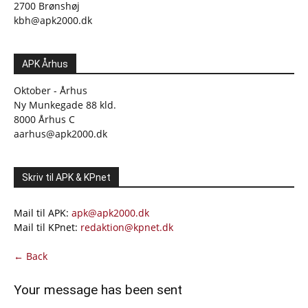
2700 Brønshøj
kbh@apk2000.dk
APK Århus
Oktober - Århus
Ny Munkegade 88 kld.
8000 Århus C
aarhus@apk2000.dk
Skriv til APK & KPnet
Mail til APK:
apk@apk2000.dk
Mail til KPnet:
redaktion@kpnet.dk
← Back
Your message has been sent