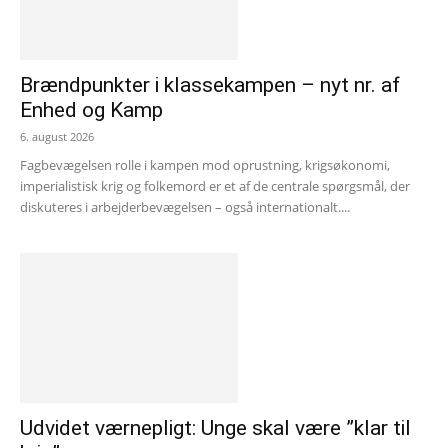
Brændpunkter i klassekampen – nyt nr. af
Enhed og Kamp
6. august 2026
Fagbevægelsen rolle i kampen mod oprustning, krigsøkonomi,
imperialistisk krig og folkemord er et af de centrale spørgsmål, der
diskuteres i arbejderbevægelsen – også internationalt....
Udvidet værnepligt: Unge skal være ”klar til