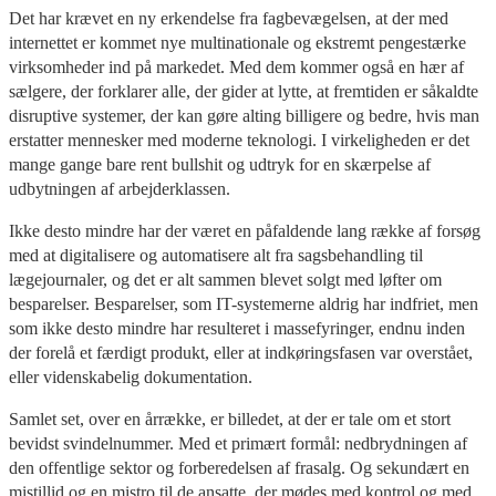
Det har krævet en ny erkendelse fra fagbevægelsen, at der med
internettet er kommet nye multinationale og ekstremt pengestærke
virksomheder ind på markedet. Med dem kommer også en hær af
sælgere, der forklarer alle, der gider at lytte, at fremtiden er såkaldte
disruptive systemer, der kan gøre alting billigere og bedre, hvis man
erstatter mennesker med moderne teknologi. I virkeligheden er det
mange gange bare rent bullshit og udtryk for en skærpelse af
udbytningen af arbejderklassen.
Ikke desto mindre har der været en påfaldende lang række af forsøg
med at digitalisere og automatisere alt fra sagsbehandling til
lægejournaler, og det er alt sammen blevet solgt med løfter om
besparelser. Besparelser, som IT-systemerne aldrig har indfriet, men
som ikke desto mindre har resulteret i massefyringer, endnu inden
der forelå et færdigt produkt, eller at indkøringsfasen var overstået,
eller videnskabelig dokumentation.
Samlet set, over en årrække, er billedet, at der er tale om et stort
bevidst svindelnummer. Med et primært formål: nedbrydningen af
den offentlige sektor og forberedelsen af frasalg. Og sekundært en
mistillid og en mistro til de ansatte, der mødes med kontrol og med