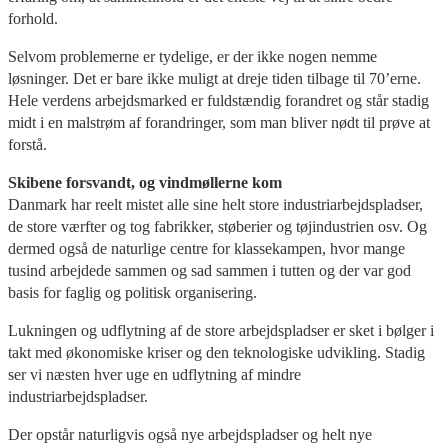
forhold.
Selvom problemerne er tydelige, er der ikke nogen nemme
løsninger. Det er bare ikke muligt at dreje tiden tilbage til 70’erne.
Hele verdens arbejdsmarked er fuldstændig forandret og står stadig
midt i en malstrøm af forandringer, som man bliver nødt til prøve at
forstå.
Skibene forsvandt, og vindmøllerne kom
Danmark har reelt mistet alle sine helt store industriarbejdspladser,
de store værfter og tog fabrikker, støberier og tøjindustrien osv. Og
dermed også de naturlige centre for klassekampen, hvor mange
tusind arbejdede sammen og sad sammen i tutten og der var god
basis for faglig og politisk organisering.
Lukningen og udflytning af de store arbejdspladser er sket i bølger i
takt med økonomiske kriser og den teknologiske udvikling. Stadig
ser vi næsten hver uge en udflytning af mindre
industriarbejdspladser.
Der opstår naturligvis også nye arbejdspladser og helt nye