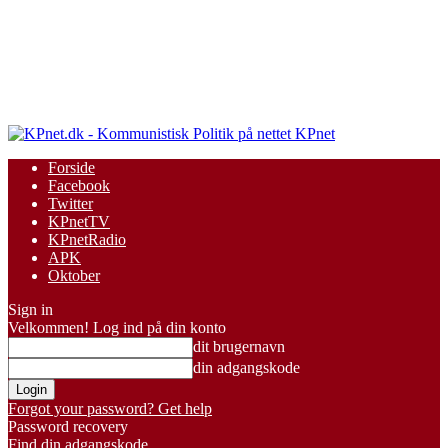
KPnet
Forside
Facebook
Twitter
KPnetTV
KPnetRadio
APK
Oktober
Sign in
Velkommen! Log ind på din konto
dit brugernavn
din adgangskode
Forgot your password? Get help
Password recovery
Find din adgangskode