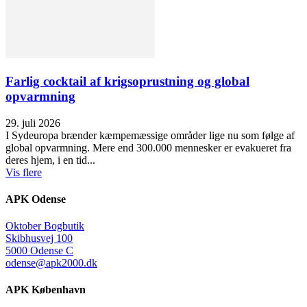
Farlig cocktail af krigsoprustning og global
opvarmning
29. juli 2026
I Sydeuropa brænder kæmpemæssige områder lige nu som følge af
global opvarmning. Mere end 300.000 mennesker er evakueret fra
deres hjem, i en tid...
Vis flere
APK Odense
Oktober Bogbutik
Skibhusvej 100
5000 Odense C
odense@apk2000.dk
APK København