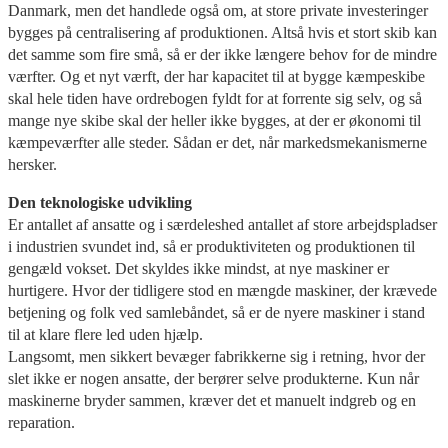
Danmark, men det handlede også om, at store private investeringer
bygges på centralisering af produktionen. Altså hvis et stort skib kan
det samme som fire små, så er der ikke længere behov for de mindre
værfter. Og et nyt værft, der har kapacitet til at bygge kæmpeskibe
skal hele tiden have ordrebogen fyldt for at forrente sig selv, og så
mange nye skibe skal der heller ikke bygges, at der er økonomi til
kæmpeværfter alle steder. Sådan er det, når markedsmekanismerne
hersker.
Den teknologiske udvikling
Er antallet af ansatte og i særdeleshed antallet af store arbejdspladser
i industrien svundet ind, så er produktiviteten og produktionen til
gengæld vokset. Det skyldes ikke mindst, at nye maskiner er
hurtigere. Hvor der tidligere stod en mængde maskiner, der krævede
betjening og folk ved samlebåndet, så er de nyere maskiner i stand
til at klare flere led uden hjælp.
Langsomt, men sikkert bevæger fabrikkerne sig i retning, hvor der
slet ikke er nogen ansatte, der berører selve produkterne. Kun når
maskinerne bryder sammen, kræver det et manuelt indgreb og en
reparation.