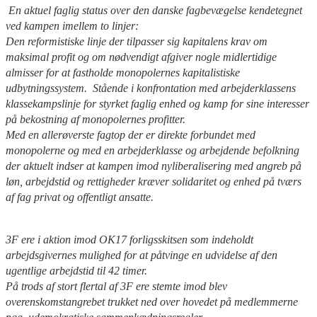
En aktuel faglig status over den danske fagbevægelse kendetegnet
ved kampen imellem to linjer:
Den reformistiske linje der tilpasser sig kapitalens krav om
maksimal profit og om nødvendigt afgiver nogle midlertidige
almisser for at fastholde monopolernes kapitalistiske
udbytningssystem. Stående i konfrontation med arbejderklassens
klassekampslinje for styrket faglig enhed og kamp for sine interesser
på bekostning af monopolernes profitter.
Med en allerøverste fagtop der er direkte forbundet med
monopolerne og med en arbejderklasse og arbejdende befolkning
der aktuelt indser at kampen imod nyliberalisering med angreb på
løn, arbejdstid og rettigheder kræver solidaritet og enhed på tværs
af fag privat og offentligt ansatte.
3F ere i aktion imod OK17 forligsskitsen som indeholdt
arbejdsgivernes mulighed for at påtvinge en udvidelse af den
ugentlige arbejdstid til 42 timer.
På trods af stort flertal af 3F ere stemte imod blev
overenskomstangrebet trukket ned over hovedet på medlemmerne