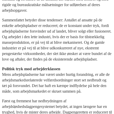
rigide og bureaukratiske målsætninger for udførelsen af deres
arbejdsopgaver.
Sammenfattet betyder disse tendenser: Antallet af ansatte på de
enkelte arbejdspladser er reduceret; de er konstant under tryk, fordi
arbejdspladserne forsvinder ud af landet, bliver solgt eller fusioneret.
Og arbejdet i den lette industri, hvis der er basis for tilstrækkelig
masseproduktion, er på vej til at blive mekaniseret. Og de gamle
industrier er på vej til at blive udkonkurreret af nye, ekstremt
pengestærke virksomheder, der slet ikke ønsker at være bundet af de
love og aftaler, der findes på de eksisterende arbejdspladser.
Politisk tryk mod arbejderklassen
Mens arbejdspladserne har været under hurtig forandring, er alle de
arbejdsmarkedsrelaterede velfærdsordninger stort set nedbrudt og
tæt på forsvundet. Det har haft en kæmpe indflydelse på hele den
måde, som arbejdsmarkedet er skruet sammen på.
Først og fremmest har nedbrydningen af
arbejdsløshedsdagpengesystemet betydet, at ingen længere har en
tryghed, hvis de mister deres arbejde. Dagpengeretten er reduceret til