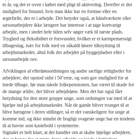
to år, og det er oven i købet med pligt til aktivering. Derefter er der
mulighed for bistand, hvis man ikke har en formue eller en
ægtefælle, der er i arbejde. Det betyder også, at håndværkere eller
sæsonarbejdere ikke længere har interesse i at tage kortvarigt
arbejde, men i stedet hele tiden selv søger væk til næste plads.
Tryghed og fleksibilitet er forsvundet, hvilket er et kæmpemæssigt
tilbageslag, især for folk med en såkaldt løsere tilknytning til
arbejdsmarkedet, altså folk der arbejder på byggepladser eller i
sæsonarbejde osv.
Afviklingen af efterlønsordningen og andre særlige rettigheder for
arbejdere, der opstod sidst i 50’erne, og som gav mulighed for at
træde tilbage, før man nåede folkepensionen, har været til skade for
de mange ældre, der bliver arbejdsløse. Men det har også fået
betydning for den store gruppe unge, som ordningen var med til at
hjælpe ind på arbejdsmarkedet. Når de gamle bliver tvunget til at
blive hængene i deres stillinger, så er det vanskeligere for unge at
komme ind, og ikke mindst de bogligt svageste unge har en tendens
til at havne som kastebold i systemerne.
Signalet er helt klart, at det handler om at skabe føjelige arbejdere,