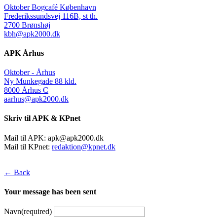
Oktober Bogcafé København
Frederikssundsvej 116B, st th.
2700 Brønshøj
kbh@apk2000.dk
APK Århus
Oktober - Århus
Ny Munkegade 88 kld.
8000 Århus C
aarhus@apk2000.dk
Skriv til APK & KPnet
Mail til APK:
apk@apk2000.dk
Mail til KPnet:
redaktion@kpnet.dk
← Back
Your message has been sent
Navn
(required)