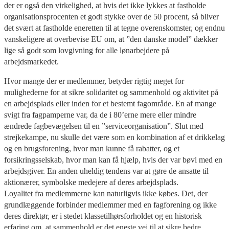
der er også den virkelighed, at hvis det ikke lykkes at fastholde
organisationsprocenten et godt stykke over de 50 procent, så bliver
det svært at fastholde eneretten til at tegne overenskomster, og endnu
vanskeligere at overbevise EU om, at ”den danske model” dækker
lige så godt som lovgivning for alle lønarbejdere på
arbejdsmarkedet.
Hvor mange der er medlemmer, betyder rigtig meget for
mulighederne for at sikre solidaritet og sammenhold og aktivitet på
en arbejdsplads eller inden for et bestemt fagområde. En af mange
svigt fra fagpamperne var, da de i 80’erne mere eller mindre
ændrede fagbevægelsen til en ”serviceorganisation”. Slut med
strejkekampe, nu skulle det være som en kombination af et drikkelag
og en brugsforening, hvor man kunne få rabatter, og et
forsikringsselskab, hvor man kan få hjælp, hvis der var bøvl med en
arbejdsgiver. En anden uheldig tendens var at gøre de ansatte til
aktionærer, symbolske medejere af deres arbejdsplads.
Loyalitet fra medlemmerne kan naturligvis ikke købes. Det, der
grundlæggende forbinder medlemmer med en fagforening og ikke
deres direktør, er i stedet klassetilhørsforholdet og en historisk
erfaring om, at sammenhold er det eneste vej til at sikre bedre