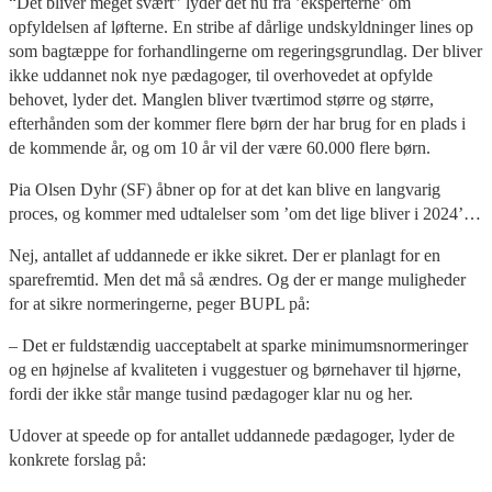
“Det bliver meget svært” lyder det nu fra ’eksperterne’ om
opfyldelsen af løfterne. En stribe af dårlige undskyldninger lines op
som bagtæppe for forhandlingerne om regeringsgrundlag. Der bliver
ikke uddannet nok nye pædagoger, til overhovedet at opfylde
behovet, lyder det. Manglen bliver tværtimod større og større,
efterhånden som der kommer flere børn der har brug for en plads i
de kommende år, og om 10 år vil der være 60.000 flere børn.
Pia Olsen Dyhr (SF) åbner op for at det kan blive en langvarig
proces, og kommer med udtalelser som ’om det lige bliver i 2024’…
Nej, antallet af uddannede er ikke sikret. Der er planlagt for en
sparefremtid. Men det må så ændres. Og der er mange muligheder
for at sikre normeringerne, peger BUPL på:
– Det er fuldstændig uacceptabelt at sparke minimumsnormeringer
og en højnelse af kvaliteten i vuggestuer og børnehaver til hjørne,
fordi der ikke står mange tusind pædagoger klar nu og her.
Udover at speede op for antallet uddannede pædagoger, lyder de
konkrete forslag på: