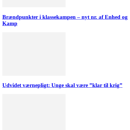
Brændpunkter i klassekampen – nyt nr. af Enhed og
Kamp
Udvidet værnepligt: Unge skal være ”klar til krig”