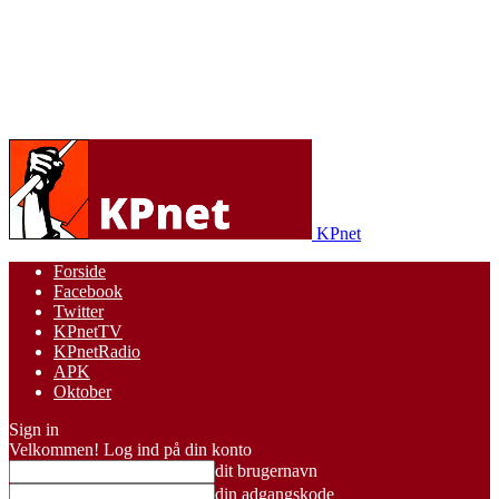
KPnet
Forside
Facebook
Twitter
KPnetTV
KPnetRadio
APK
Oktober
Sign in
Velkommen! Log ind på din konto
dit brugernavn
din adgangskode