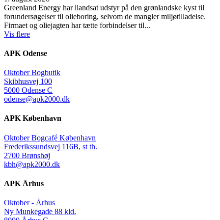
Greenland Energy har ilandsat udstyr på den grønlandske kyst til
forundersøgelser til olieboring, selvom de mangler miljøtilladelse.
Firmaet og oliejagten har tætte forbindelser til...
Vis flere
APK Odense
Oktober Bogbutik
Skibhusvej 100
5000 Odense C
odense@apk2000.dk
APK København
Oktober Bogcafé København
Frederikssundsvej 116B, st th.
2700 Brønshøj
kbh@apk2000.dk
APK Århus
Oktober - Århus
Ny Munkegade 88 kld.