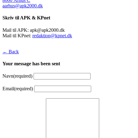
8000 Århus C
aarhus@apk2000.dk
Skriv til APK & KPnet
Mail til APK:
apk@apk2000.dk
Mail til KPnet:
redaktion@kpnet.dk
← Back
Your message has been sent
Navn
(required)
Email
(required)