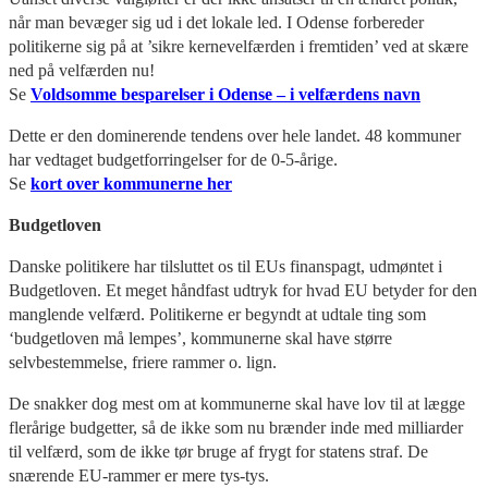
når man bevæger sig ud i det lokale led. I Odense forbereder
politikerne sig på at ’sikre kernevelfærden i fremtiden’ ved at skære
ned på velfærden nu!
Se
Voldsomme besparelser i Odense – i velfærdens navn
Dette er den dominerende tendens over hele landet. 48 kommuner
har vedtaget budgetforringelser for de 0-5-årige.
Se
kort over kommunerne her
Budgetloven
Danske politikere har tilsluttet os til EUs finanspagt, udmøntet i
Budgetloven. Et meget håndfast udtryk for hvad EU betyder for den
manglende velfærd. Politikerne er begyndt at udtale ting som
‘budgetloven må lempes’, kommunerne skal have større
selvbestemmelse, friere rammer o. lign.
De snakker dog mest om at kommunerne skal have lov til at lægge
flerårige budgetter, så de ikke som nu brænder inde med milliarder
til velfærd, som de ikke tør bruge af frygt for statens straf. De
snærende EU-rammer er mere tys-tys.