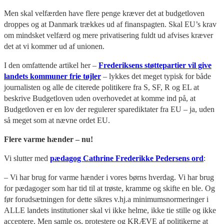
Men skal velfærden have flere penge kræver det at budgetloven
droppes og at Danmark trækkes ud af finanspagten. Skal EU’s krav
om mindsket velfærd og mere privatisering fuldt ud afvises kræver
det at vi kommer ud af unionen.
I den omfattende artikel her –
Frederiksens støttepartier vil give
landets kommuner frie tøjler
– lykkes det meget typisk for både
journalisten og alle de citerede politikere fra S, SF, R og EL at
beskrive Budgetloven uden overhovedet at komme ind på, at
Budgetloven er en lov der regulerer sparediktater fra EU – ja, uden
så meget som at nævne ordet EU.
Flere varme hænder – nu!
Vi slutter med
pædagog Cathrine Frederikke Pedersens ord
:
– Vi har brug for varme hænder i vores børns hverdag. Vi har brug
for pædagoger som har tid til at trøste, kramme og skifte en ble. Og
før forudsætningen for dette sikres v.hj.a minimumsnormeringer i
ALLE landets institutioner skal vi ikke helme, ikke tie stille og ikke
acceptere. Men samle os, protestere og KRÆVE af politikerne at