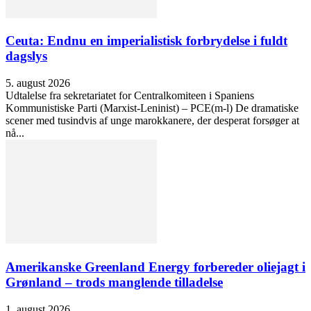
Ceuta: Endnu en imperialistisk forbrydelse i fuldt
dagslys
5. august 2026
Udtalelse fra sekretariatet for Centralkomiteen i Spaniens
Kommunistiske Parti (Marxist-Leninist) – PCE(m-l) De dramatiske
scener med tusindvis af unge marokkanere, der desperat forsøger at
nå...
Amerikanske Greenland Energy forbereder oliejagt i
Grønland – trods manglende tilladelse
1. august 2026