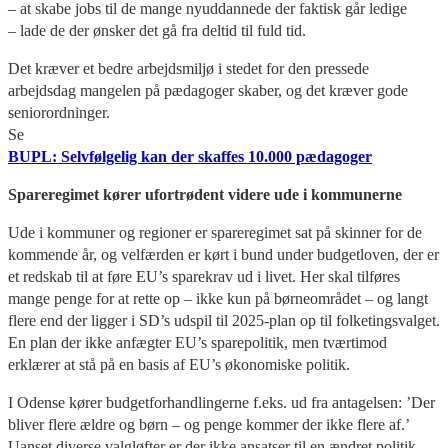
– at skabe jobs til de mange nyuddannede der faktisk går ledige
– lade de der ønsker det gå fra deltid til fuld tid.
Det kræver et bedre arbejdsmiljø i stedet for den pressede
arbejdsdag mangelen på pædagoger skaber, og det kræver gode
seniorordninger.
Se
BUPL: Selvfølgelig kan der skaffes 10.000 pædagoger
Spareregimet kører ufortrødent videre ude i kommunerne
Ude i kommuner og regioner er spareregimet sat på skinner for de
kommende år, og velfærden er kørt i bund under budgetloven, der er
et redskab til at føre EU’s sparekrav ud i livet. Her skal tilføres
mange penge for at rette op – ikke kun på børneområdet – og langt
flere end der ligger i SD’s udspil til 2025-plan op til folketingsvalget.
En plan der ikke anfægter EU’s sparepolitik, men tværtimod
erklærer at stå på en basis af EU’s økonomiske politik.
I Odense kører budgetforhandlingerne f.eks. ud fra antagelsen: ’Der
bliver flere ældre og børn – og penge kommer der ikke flere af.’
Uanset diverse valgløfter er der ikke ansatser til en ændret politik,