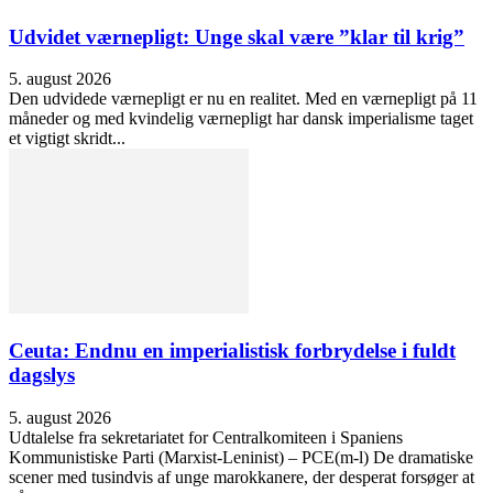
Udvidet værnepligt: Unge skal være ”klar til krig”
5. august 2026
Den udvidede værnepligt er nu en realitet. Med en værnepligt på 11
måneder og med kvindelig værnepligt har dansk imperialisme taget
et vigtigt skridt...
Ceuta: Endnu en imperialistisk forbrydelse i fuldt
dagslys
5. august 2026
Udtalelse fra sekretariatet for Centralkomiteen i Spaniens
Kommunistiske Parti (Marxist-Leninist) – PCE(m-l) De dramatiske
scener med tusindvis af unge marokkanere, der desperat forsøger at