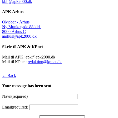
kbh@apk2000.dk
APK Århus
Oktober - Århus
Ny Munkegade 88 kld.
8000 Århus C
aarhus@apk2000.dk
Skriv til APK & KPnet
Mail til APK:
apk@apk2000.dk
Mail til KPnet:
redaktion@kpnet.dk
← Back
Your message has been sent
Navn
(required)
Email
(required)