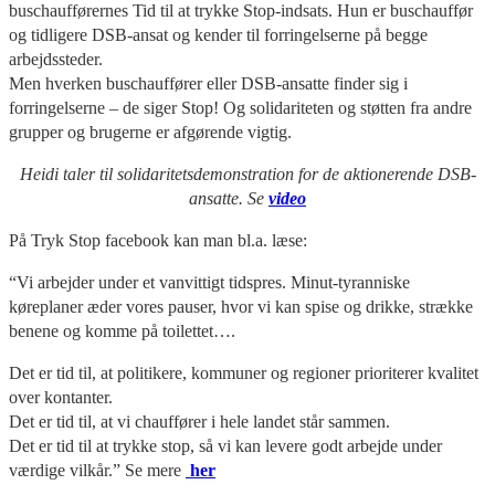
buschaufførernes Tid til at trykke Stop-indsats. Hun er buschauffør
og tidligere DSB-ansat og kender til forringelserne på begge
arbejdssteder.
Men hverken buschauffører eller DSB-ansatte finder sig i
forringelserne – de siger Stop! Og solidariteten og støtten fra andre
grupper og brugerne er afgørende vigtig.
Heidi taler til solidaritetsdemonstration for de aktionerende DSB-
ansatte. Se
video
På Tryk Stop facebook kan man bl.a. læse:
“Vi arbejder under et vanvittigt tidspres. Minut-tyranniske
køreplaner æder vores pauser, hvor vi kan spise og drikke, strække
benene og komme på toilettet….
Det er tid til, at politikere, kommuner og regioner prioriterer kvalitet
over kontanter.
Det er tid til, at vi chauffører i hele landet står sammen.
Det er tid til at trykke stop, så vi kan levere godt arbejde under
værdige vilkår.” Se mere
her