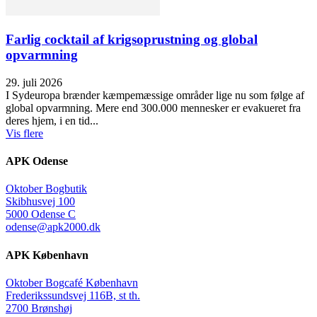
Farlig cocktail af krigsoprustning og global
opvarmning
29. juli 2026
I Sydeuropa brænder kæmpemæssige områder lige nu som følge af
global opvarmning. Mere end 300.000 mennesker er evakueret fra
deres hjem, i en tid...
Vis flere
APK Odense
Oktober Bogbutik
Skibhusvej 100
5000 Odense C
odense@apk2000.dk
APK København
Oktober Bogcafé København
Frederikssundsvej 116B, st th.
2700 Brønshøj