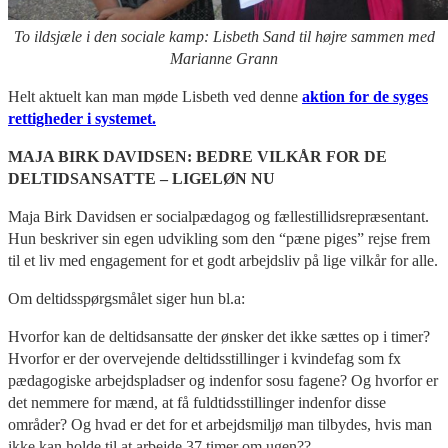
To ildsjæle i den sociale kamp: Lisbeth Sand til højre sammen med
Marianne Grann
Helt aktuelt kan man møde Lisbeth ved denne
aktion for de syges
rettigheder i systemet.
MAJA BIRK DAVIDSEN: BEDRE VILKÅR FOR DE
DELTIDSANSATTE – LIGELØN NU
Maja Birk Davidsen er socialpædagog og fællestillidsrepræsentant.
Hun beskriver sin egen udvikling som den “pæne piges” rejse frem
til et liv med engagement for et godt arbejdsliv på lige vilkår for alle.
Om deltidsspørgsmålet siger hun bl.a:
Hvorfor kan de deltidsansatte der ønsker det ikke sættes op i timer?
Hvorfor er der overvejende deltidsstillinger i kvindefag som fx
pædagogiske arbejdspladser og indenfor sosu fagene? Og hvorfor er
det nemmere for mænd, at få fuldtidsstillinger indenfor disse
områder? Og hvad er det for et arbejdsmiljø man tilbydes, hvis man
ikke kan holde til at arbejde 37 timer om ugen??