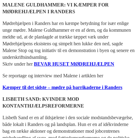
MALENE GULDHAMMER: VI KÆMPER FOR
MØDREHJÆLPEN I RANDERS
Mødrehjælpen i Randers har en kæmpe betydning for især enlige
unge mødre. Malene Guldhammer er en af dem, og da kommunen
meldte ud, at de planlagde at trække tæppet væk under
Mødrehjælpens eksistens og simpelt hen lukke den ned, sagde
Malene Stop og tog initiativ til en demonstration i byen og senere en
underskriftsindsamling.
Skriv under her
BEVAR HUSET MØDREHJÆLPEN
Se reportage og interview med Malene i artiklen her
Kæmper til det sidste – mødre på barrikaderne i Randers
LISBETH SAND: KVINDER MOD
KONTANTHJÆLPSREFORMERNE
Lisbeth Sand er en af ildsjælene i den sociale modstandsbevægelse,
både lokalt i Randers og på landsplan. Hun er en af idékvinderne
bag en række aktioner og demonstrationer mod jobcentrenes
misbehandling af syge, mod fattigdomsreformerne og de politiske