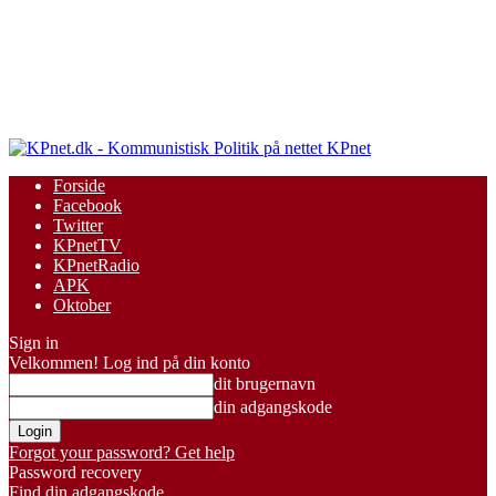
KPnet
Forside
Facebook
Twitter
KPnetTV
KPnetRadio
APK
Oktober
Sign in
Velkommen! Log ind på din konto
dit brugernavn
din adgangskode
Forgot your password? Get help
Password recovery
Find din adgangskode