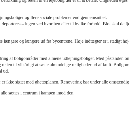
folkning og retten til en lejebolig der er til at betale. Uligheden øges
ingsboliger og flere sociale problemer end gennemsnittet.
 nu deporteres – ingen ved hvor hen eller til hvilke forhold. Blot skal d
ses længere og længere ud fra bycentrene. Høje indtægter er i stadigt h
ing af boligområder med almene udlejningsboliger. Med påstanden om 
g retten til vilkårligt at sætte almindelige rettigheder ud af kraft. Boli
l ud.
 er ikke sigtet med ghettoplanen. Renovering bør under alle omstændig
r alle sættes i centrum i kampen imod den.