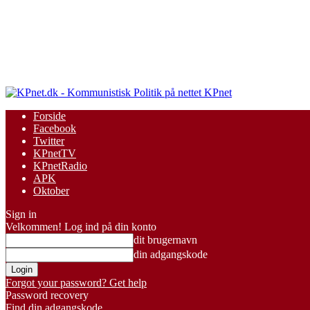
KPnet
Forside
Facebook
Twitter
KPnetTV
KPnetRadio
APK
Oktober
Sign in
Velkommen! Log ind på din konto
dit brugernavn
din adgangskode
Forgot your password? Get help
Password recovery
Find din adgangskode