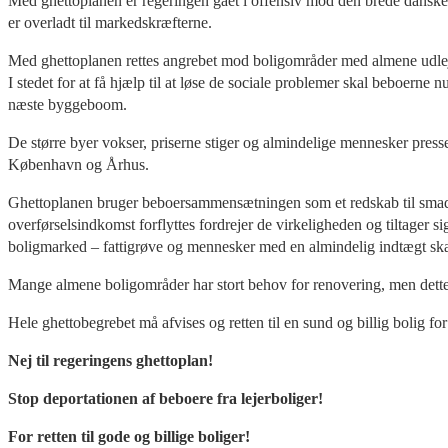
Med ghettoplanen er regeringen gået i offensiv mod den brede danske be
er overladt til markedskræfterne.
Med ghettoplanen rettes angrebet mod boligområder med almene udlejn
I stedet for at få hjælp til at løse de sociale problemer skal beboerne
næste byggeboom.
De større byer vokser, priserne stiger og almindelige mennesker pres
København og Århus.
Ghettoplanen bruger beboersammensætningen som et redskab til smadr
overførselsindkomst forflyttes fordrejer de virkeligheden og tiltager si
boligmarked – fattigrøve og mennesker med en almindelig indtægt ska
Mange almene boligområder har stort behov for renovering, men dette
Hele ghettobegrebet må afvises og retten til en sund og billig bolig fo
Nej til regeringens ghettoplan!
Stop deportationen af beboere fra lejerboliger!
For retten til gode og billige boliger!