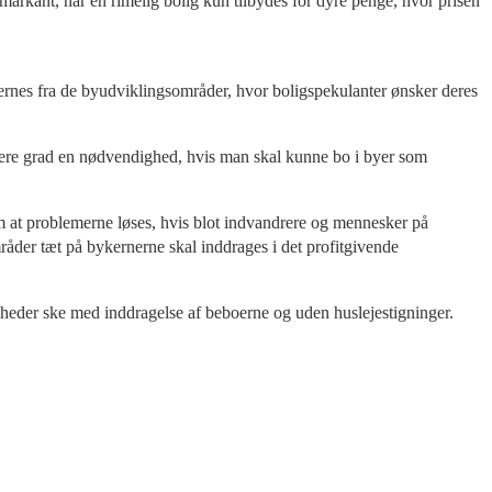
 markant, når en rimelig bolig kun tilbydes for dyre penge, hvor prisen
e fjernes fra de byudviklingsområder, hvor boligspekulanter ønsker deres
øjere grad en nødvendighed, hvis man skal kunne bo i byer som
at problemerne løses, hvis blot indvandrere og mennesker på
gområder tæt på bykernerne skal inddrages i det profitgivende
heder ske med inddragelse af beboerne og uden huslejestigninger.