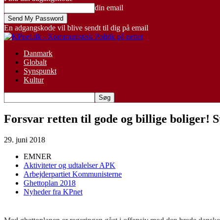
din email
En adgangskode vil blive sendt til dig på email
Danmark
Globalt
Synspunkt
Kultur
Forsvar retten til gode og billige boliger
29. juni 2018
EMNER
Aktiviteter og udtalelser APK
Arbejderpartiet Kommunisterne
Ghettoplan 2018
Nyheder fra KPnet