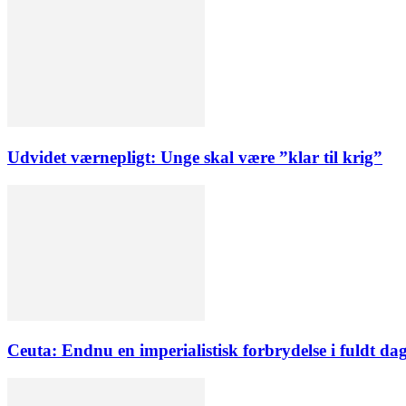
Udvidet værnepligt: Unge skal være ”klar til krig”
Ceuta: Endnu en imperialistisk forbrydelse i fuldt dag