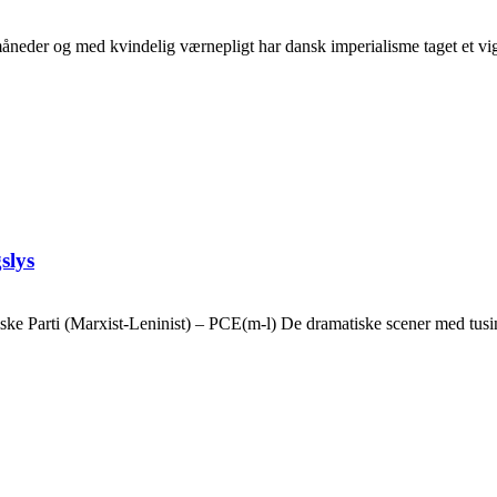
neder og med kvindelig værnepligt har dansk imperialisme taget et vigti
slys
ske Parti (Marxist-Leninist) – PCE(m-l) De dramatiske scener med tusin