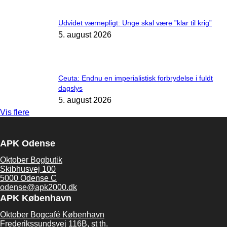
Udvidet værnepligt: Unge skal være ”klar til krig”
5. august 2026
Ceuta: Endnu en imperialistisk forbrydelse i fuldt
dagslys
5. august 2026
Vis flere
APK Odense
Oktober Bogbutik
Skibhusvej 100
5000 Odense C
odense@apk2000.dk
APK København
Oktober Bogcafé København
Frederikssundsvej 116B, st th.