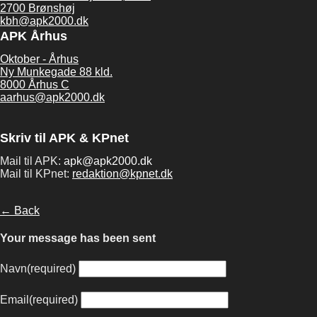
2700 Brønshøj
kbh@apk2000.dk
APK Århus
Oktober - Århus
Ny Munkegade 88 kld.
8000 Århus C
aarhus@apk2000.dk
Skriv til APK & KPnet
Mail til APK:
apk@apk2000.dk
Mail til KPnet:
redaktion@kpnet.dk
← Back
Your message has been sent
Navn
(required)
Email
(required)