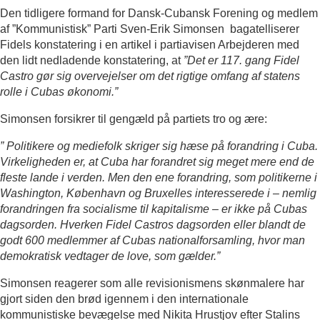
Den tidligere formand for Dansk-Cubansk Forening og medlem
af ”Kommunistisk” Parti Sven-Erik Simonsen bagatelliserer
Fidels konstatering i en artikel i partiavisen Arbejderen med
den lidt nedladende konstatering, at
”Det er 117. gang Fidel
Castro gør sig overvejelser om det rigtige omfang af statens
rolle i Cubas økonomi.”
Simonsen forsikrer til gengæld på partiets tro og ære:
”
Politikere og mediefolk skriger sig hæse på forandring i Cuba.
Virkeligheden er, at Cuba har forandret sig meget mere end de
fleste lande i verden. Men den ene forandring, som politikerne i
Washington, København og Bruxelles interesserede i – nemlig
forandringen fra socialisme til kapitalisme – er ikke på Cubas
dagsorden. Hverken Fidel Castros dagsorden eller blandt de
godt 600 medlemmer af Cubas nationalforsamling, hvor man
demokratisk vedtager de love, som gælder.”
Simonsen reagerer som alle revisionismens skønmalere har
gjort siden den brød igennem i den internationale
kommunistiske bevægelse med Nikita Hrustjov efter Stalins