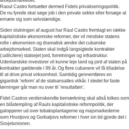
arbejdsmarkedet.
Raoul Castro fortsætter dermed Fidels privatiseringspolitik.
De nu fyrede skal søge job i den private sektor eller forsøge at
ernære sig som selvstændige.
Siden slutningen af august har Raul Castro fremlagt en række
kapitalistiske økonomiske reformer, der vil mindske statens
rolle i økonomien og dramatisk ændre det cubanske
arbejdsmarked. Staten skal indgå langsigtede kontrakter
(:udlicitere) statsejet jord, forretninger og infrastruktur.
Udenlandske investorer vil kunne leje land og jord af staten på
kontrakter gældende i 99 år. Og flere cubanere vil få tilladelse
til at drive privat virksomhed. Samtidig gennemføres en
gigantisk ’reform’ af de statsansattes vilkår. I stedet for faste
lønninger går man nu over til ’resultatløn’.
Fidel Castros verdenskendte bemærkning skal altså tolkes som
en blåstempling af Rauls kapitalistiske reformpolitik, der
galopperer ud over tobaksplantagerne og majsmarkederne
som Hrustjovs og Gorbatjovs reformer i hver sin tid gjorde det i
Sovjetunionen.