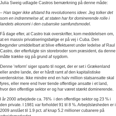
Julia Sweig udlagde Castros bemærkning på denne måde:
– Han tager ikke afstand fra revolutionens ideer. Jeg tolker det
som en indrømmelse af, at staten har for dominerende rolle i
landets økonomi i den cubanske samfundsmodel.
Få dage efter, at Castro trak overskrifter, kom meddelelsen om,
at en massiv privatiseringsbølge er på vej i Cuba. Den
begynder umiddelbart at blive effektueret under ledelse af Raul
Castro, der efterfulgte sin storebroder som præsident, da denne
måtte trække sig på grund af sygdom.
Denne ’reform’ siger sparto til noget, der er set i Grækenland
eller andre lande, der er hårdt ramt af den kapitalistiske
verdenskrise. Ikke mindre end en halv million statsansatte skal
fyres, eller mere end hver tiende offentlige ansatte i et land,
hvor den offentlige sektor er og har været stærkt dominerende.
I år 2000 arbejdede ca. 76% i den offentlige sektor og 23 % i
den private. I 1981 var forholdet 91 til 8 %. Arbejdsløsheden er i
2009 anslået til 1.9 pct. af knap 5.2 millioner cubanere på