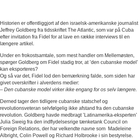
Historien er offentliggjort af den israelsk-amerikanske journalist
Jeffrey Goldberg fra tidsskriftet The Atlantic, som var på Cuba
efter invitation fra Fidel for at lave en række interviews til en
længere artikel.
Under en frokostsamtale, som mest handler om Mellemøsten,
spørger Goldberg om Fidel stadig tror, at ’den cubanske model’
kan eksporteres?
Og så var det, Fidel lod den bemærkning falde, som siden har
givet overskrifter i alverdens medier:
– Den cubanske model virker ikke engang for os selv længere.
Derned tager den tidligere cubanske statschef og
revolutionsveteran selvfølgelig ikke afstand fra den cubanske
revolution. Goldberg havde medbragt ’Latinamerika-eksperten’
Julia Sweig fra den indflydelsesrige tænketank Council on
Foreign Relations, der har velkendte navne som Madeleine
Albright, Colin Powell og Richard Holbrooke i sin bestyrelse.