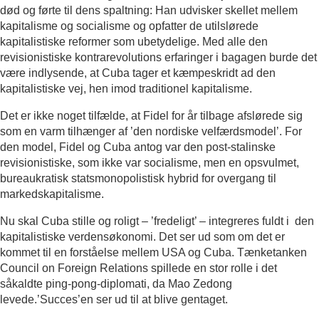
død og førte til dens spaltning: Han udvisker skellet mellem
kapitalisme og socialisme og opfatter de utilslørede
kapitalistiske reformer som ubetydelige. Med alle den
revisionistiske kontrarevolutions erfaringer i bagagen burde det
være indlysende, at Cuba tager et kæmpeskridt ad den
kapitalistiske vej, hen imod traditionel kapitalisme.
Det er ikke noget tilfælde, at Fidel for år tilbage afslørede sig
som en varm tilhænger af ’den nordiske velfærdsmodel’. For
den model, Fidel og Cuba antog var den post-stalinske
revisionistiske, som ikke var socialisme, men en opsvulmet,
bureaukratisk statsmonopolistisk hybrid for overgang til
markedskapitalisme.
Nu skal Cuba stille og roligt – ’fredeligt’ – integreres fuldt i den
kapitalistiske verdensøkonomi. Det ser ud som om det er
kommet til en forståelse mellem USA og Cuba. Tænketanken
Council on Foreign Relations spillede en stor rolle i det
såkaldte ping-pong-diplomati, da Mao Zedong
levede.’Succes’en ser ud til at blive gentaget.