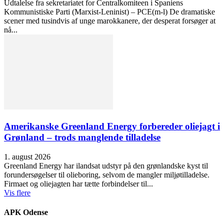
Udtalelse fra sekretariatet for Centralkomiteen i Spaniens
Kommunistiske Parti (Marxist-Leninist) – PCE(m-l) De dramatiske
scener med tusindvis af unge marokkanere, der desperat forsøger at
nå...
Amerikanske Greenland Energy forbereder oliejagt i
Grønland – trods manglende tilladelse
1. august 2026
Greenland Energy har ilandsat udstyr på den grønlandske kyst til
forundersøgelser til olieboring, selvom de mangler miljøtilladelse.
Firmaet og oliejagten har tætte forbindelser til...
Vis flere
APK Odense