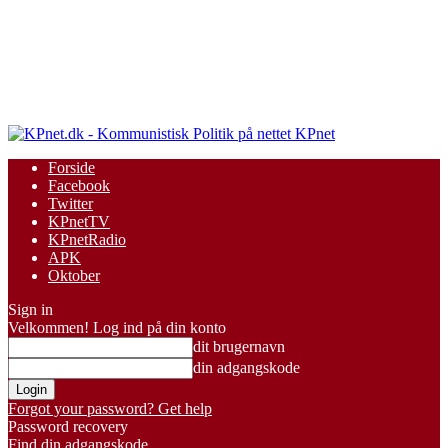
KPnet
Forside
Facebook
Twitter
KPnetTV
KPnetRadio
APK
Oktober
Sign in
Velkommen! Log ind på din konto
dit brugernavn
din adgangskode
Forgot your password? Get help
Password recovery
Find din adgangskode