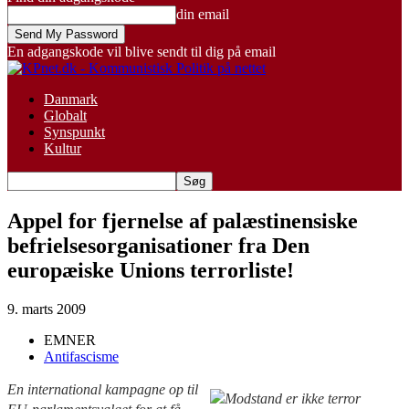
din email
En adgangskode vil blive sendt til dig på email
Danmark
Globalt
Synspunkt
Kultur
Appel for fjernelse af palæstinensiske
befrielsesorganisationer fra Den
europæiske Unions terrorliste!
9. marts 2009
EMNER
Antifascisme
En international kampagne op til