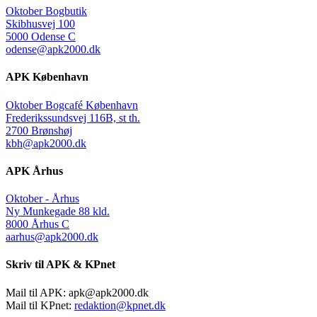
Oktober Bogbutik
Skibhusvej 100
5000 Odense C
odense@apk2000.dk
APK København
Oktober Bogcafé København
Frederikssundsvej 116B, st th.
2700 Brønshøj
kbh@apk2000.dk
APK Århus
Oktober - Århus
Ny Munkegade 88 kld.
8000 Århus C
aarhus@apk2000.dk
Skriv til APK & KPnet
Mail til APK:
apk@apk2000.dk
Mail til KPnet:
redaktion@kpnet.dk